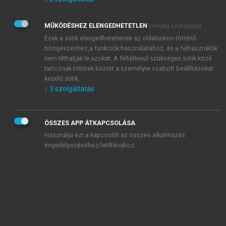
Kérek értesítést az Akadémiai Kiadó Zrt. újdonságairól,
akcióiról.
MŰKÖDÉSHEZ ELENGEDHETETLEN
(mindig szükséges)
Az
Adatkezelési tájékoztatóban
foglaltakat tudomásul
veszem és elfogadom.
Ezek a sütik elengedhetetlenek az oldalunkon történő
Az
Általános vásárlási feltételeket
, valamint a
szotar.net
és a
böngészéshez,a funkciók használatához, és a felhasználók
mersz.hu
oldalak licencszerződéseiben foglaltakat
nem tilthatják le azokat. A feltétlenül szükséges sütik közé
tudomásul veszem és elfogadom.
tartoznak többek között a személyre szabott beállításokat
kezelő sütik.
↓
3
szolgáltatás
KIPRÓBÁLOM
ÖSSZES APP ÁTKAPCSOLÁSA
Használja ezt a kapcsolót az összes alkalmazás
engedélyezéséhez/letiltásához.
MIÉRT ÉRDEMES A MERSZ ONLINE
OKOSKÖNYVTÁRAT HASZNÁLNI?