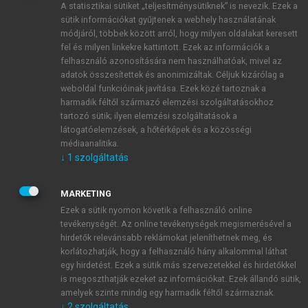
A statisztikai sütiket „teljesítménysütiknek” is nevezik. Ezek a
sütik információkat gyűjtenek a webhely használatának
módjáról, többek között arról, hogy milyen oldalakat keresett
ÚJ FIÓK LÉTREHOZÁSA
fel és milyen linkekre kattintott. Ezek az információk a
1 óra díjmentes hozzáférés
felhasználó azonosítására nem használhatóak, mivel az
adatok összesítettek és anonimizáltak. Céljuk kizárólag a
weboldal funkcióinak javítása. Ezek közé tartoznak a
E-MAIL-CÍM
harmadik féltől származó elemzési szolgáltatásokhoz
tartozó sütik; ilyen elemzési szolgáltatások a
látogatóelemzések, a hőtérképek és a közösségi
NÉV
médiaanalitika.
↓
1
szolgáltatás
JELSZÓ
MARKETING
Ezek a sütik nyomon követik a felhasználó online
tevékenységét. Az online tevékenységek megismerésével a
JELSZÓ ÚJRA
hirdetők relevánsabb reklámokat jeleníthetnek meg, és
korlátozhatják, hogy a felhasználó hány alkalommal láthat
egy hirdetést. Ezek a sütik más szervezetekkel és hirdetőkkel
is megoszthatják ezeket az információkat. Ezek állandó sütik,
Kérek értesítést a MeRSZ újdonságairól, akcióiról.
amelyek szinte mindig egy harmadik féltől származnak.
↓
2
szolgáltatás