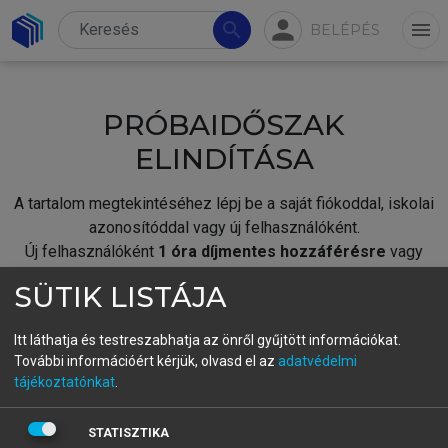
person
search
menu
BELÉPÉS
PRÓBAIDŐSZAK
ELINDÍTÁSA
A tartalom megtekintéséhez lépj be a saját fiókoddal, iskolai
azonosítóddal vagy új felhasználóként.
Új felhasználóként
1 óra díjmentes hozzáférésre
vagy
jogosult.
SÜTIK LISTÁJA
A próbaidőszak elindításához,
jelentkezz
be meglévő
fiókoddal,
vagy hozz létre új fiókot.
Itt láthatja és testreszabhatja az önről gyűjtött információkat.
További információért kérjük, olvasd el az
adatvédelmi
A regisztráció után a
próbaidőszak
automatikusan
elindul.
tájékoztatónkat
.
BELÉPÉS SAJÁT FIÓKKAL
STATISZTIKA