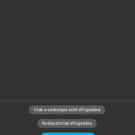
Jelöld meg a számodra fontos részeket, és
készíts
saját
jegyzeteket!
Egyéni előfizetéssel további
MeRSZ+ funkciókat
és
tartalmakat is elérhetsz.
Csak a szükséges sütik elfogadása
SZERZŐKNEK
CÉGEKNEK
KÖNYVTÁROSOKNAK
Kiválasztottak elfogadása
SZERKESZTÉSI ÉS LEKTORÁLÁSI ALAPELVEK