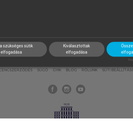
nyokat, hogy bármikor azonnal
részeket, és
készíts
saj
hozzájuk férhess!
jegyzeteket!
a szükséges sütik
Kiválasztottak
Összes
elfogadása
elfogadása
elfog
KNAK
SZERKESZTÉSI ÉS LEKTORÁLÁSI ALAPELVEK
MI – ÁLTALÁNOS
Pow
ICENCSZERZŐDÉS
SÚGÓ
GYIK
BLOG
RÓLUNK
SÜTI BEÁLLÍTÁS