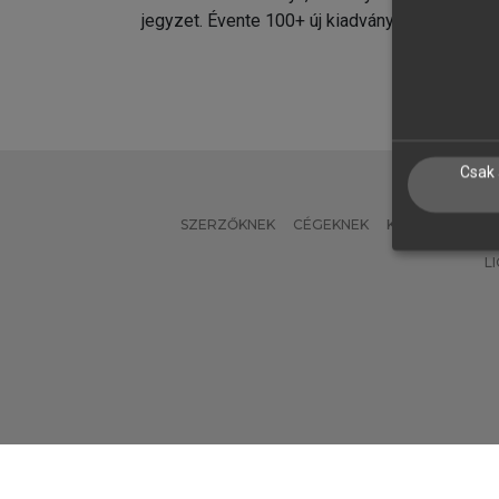
jegyzet. Évente 100+ új kiadvány.
kiadvá
Csak 
SZERZŐKNEK
CÉGEKNEK
KÖNYVTÁROSO
L
Verzió: 2.7.2