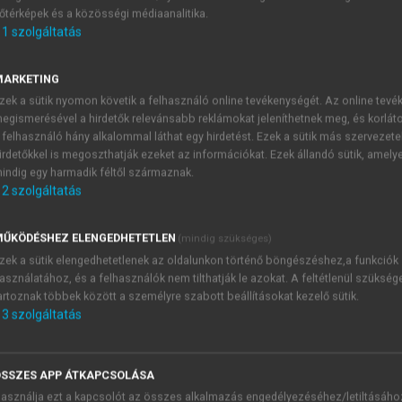
őtérképek és a közösségi médiaanalitika.
E-MAIL-CÍM
1
szolgáltatás
MARKETING
NÉV
zek a sütik nyomon követik a felhasználó online tevékenységét. Az online tev
egismerésével a hirdetők relevánsabb reklámokat jeleníthetnek meg, és korlát
 felhasználó hány alkalommal láthat egy hirdetést. Ezek a sütik más szervezete
JELSZÓ
irdetőkkel is megoszthatják ezeket az információkat. Ezek állandó sütik, amely
indig egy harmadik féltől származnak.
2
szolgáltatás
JELSZÓ ÚJRA
PÉS
ŰKÖDÉSHEZ ELENGEDHETETLEN
(mindig szükséges)
zek a sütik elengedhetetlenek az oldalunkon történő böngészéshez,a funkciók
asználatához, és a felhasználók nem tilthatják le azokat. A feltétlenül szükség
Kérek értesítést a MeRSZ új
artoznak többek között a személyre szabott beállításokat kezelő sütik.
Kérek értesítést az Akadémi
3
szolgáltatás
akcióiról.
 VAGY?
Az
Adatkezelési tájékozta
yi azonosítóval
veszem és elfogadom.
SSZES APP ÁTKAPCSOLÁSA
Az
Általános vásárlási felt
asználja ezt a kapcsolót az összes alkalmazás engedélyezéséhez/letiltásáho