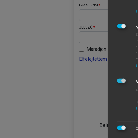
h
E-MAIL-CÍM
↓
JELSZÓ
E
m
a
Maradjon belépve
h
Elfelejtettem a jelszavamat
m
↓
BELÉ
M
E
h
t
↓
TANULÓ
Belépés intézmén
Ö
H