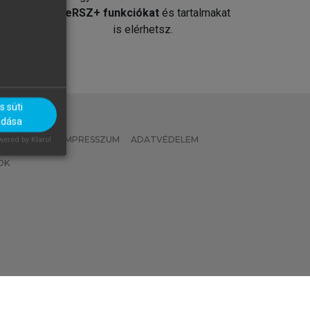
át
MeRSZ+ funkciókat
és tartalmakat
is elérhetsz.
 süti
adása
 IRÁNYELVEK
IMPRESSZUM
ADATVÉDELEM
ered by Klaro!
OK