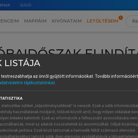
KNAK
SÚGÓ
VENCEIM
MAPPÁIM
KIVONATAIM
LETÖLTÉSEIM
ÓBAIDŐSZAK ELINDÍT
 LISTÁJA
intéséhez lépj be a saját fiókoddal, iskolai azonosítóddal vagy ú
és testreszabhatja az önről gyűjtött információkat.
További információért 
Új felhasználóként
1 óra díjmentes hozzáférésre
vagy jogosult
adatvédelmi tájékoztatónkat
.
k elindításához,
jelentkezz
be meglévő fiókoddal,
vagy hozz lé
A regisztráció után a
próbaidőszak
automatikusan
elindul.
TATISZTIKA
 statisztikai sütiket „teljesítménysütiknek” is nevezik. Ezek a sütik információka
ebhely használatának módjáról, többek között arról, hogy milyen oldalakat kere
ilyen linkekre kattintott. Ezek az információk a felhasználó azonosítására nem
ÚJ FIÓK 
ÁT FIÓKKAL
asználhatóak, mivel az adatok összesítettek és anonimizáltak. Céljuk kizáróla
1 óra díjme
unkcióinak javítása. Ezek közé tartoznak a harmadik féltől származó elemzési
zolgáltatásokhoz tartozó sütik; ilyen elemzési szolgáltatások a látogatóelemz