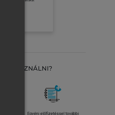
erződéseiben foglaltakat
ogadom.
ÓBÁLOM
AT HASZNÁLNI?
ntos
Egyéni előfizetéssel további