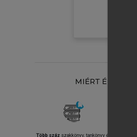
MIÉRT ÉRDEME
Több száz
szakkönyv, tankönyv és
Jel