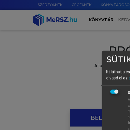
SZERZŐKNEK
CÉGEKNEK
KÖNYVTÁROSO
KÖNYVTÁR
KED
PR
SÜTIK
A tartalom megtek
Itt láthatja 
olvasd el az
A próbaidősza
S
A
w
m
BELÉPÉS SAJ
h
f
s