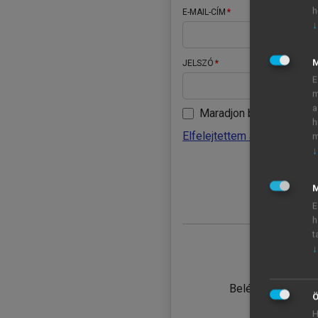
h
E-MAIL-CÍM
↓
JELSZÓ
E
m
a
Maradjon belépve
h
Elfelejtettem a jelszavamat
m
↓
BELÉ
M
E
h
t
↓
TANULÓ
Belépés intézmén
Ö
H