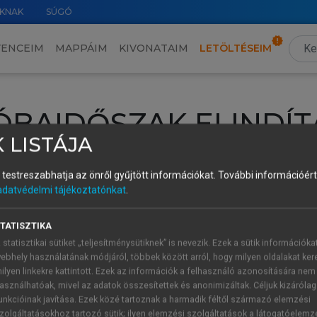
KNAK
SÚGÓ
VENCEIM
MAPPÁIM
KIVONATAIM
LETÖLTÉSEIM
ÓBAIDŐSZAK ELINDÍT
 LISTÁJA
intéséhez lépj be a saját fiókoddal, iskolai azonosítóddal vagy ú
és testreszabhatja az önről gyűjtött információkat.
További információért 
Új felhasználóként
1 óra díjmentes hozzáférésre
vagy jogosult
adatvédelmi tájékoztatónkat
.
k elindításához,
jelentkezz
be meglévő fiókoddal,
vagy hozz lé
A regisztráció után a
próbaidőszak
automatikusan
elindul.
TATISZTIKA
 statisztikai sütiket „teljesítménysütiknek” is nevezik. Ezek a sütik információka
ebhely használatának módjáról, többek között arról, hogy milyen oldalakat kere
ilyen linkekre kattintott. Ezek az információk a felhasználó azonosítására nem
ÚJ FIÓK 
ÁT FIÓKKAL
asználhatóak, mivel az adatok összesítettek és anonimizáltak. Céljuk kizáróla
1 óra díjme
unkcióinak javítása. Ezek közé tartoznak a harmadik féltől származó elemzési
zolgáltatásokhoz tartozó sütik; ilyen elemzési szolgáltatások a látogatóelemz