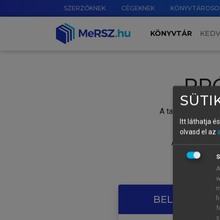
SZERZŐKNEK
CÉGEKNEK
KÖNYVTÁROSO
KÖNYVTÁR
KED
PR
SÜTIK
A tartalom megtek
Itt láthatja 
olvasd el az
A próbaidősza
S
A
w
m
BELÉPÉS SAJ
h
f
s