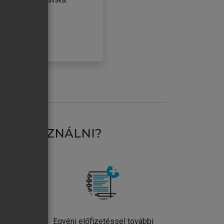
erződéseiben foglaltakat
ogadom.
ÓBÁLOM
AT HASZNÁLNI?
ntos
Egyéni előfizetéssel további