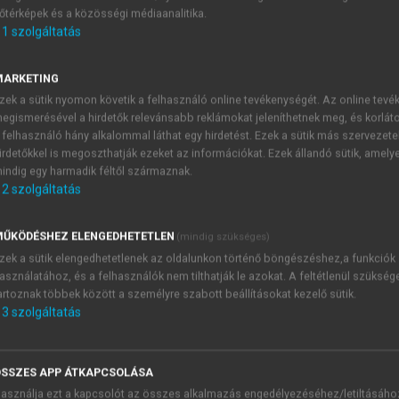
őtérképek és a közösségi médiaanalitika.
E-MAIL-CÍM
1
szolgáltatás
MARKETING
NÉV
zek a sütik nyomon követik a felhasználó online tevékenységét. Az online tev
egismerésével a hirdetők relevánsabb reklámokat jeleníthetnek meg, és korlát
 felhasználó hány alkalommal láthat egy hirdetést. Ezek a sütik más szervezete
JELSZÓ
irdetőkkel is megoszthatják ezeket az információkat. Ezek állandó sütik, amely
indig egy harmadik féltől származnak.
2
szolgáltatás
JELSZÓ ÚJRA
PÉS
ŰKÖDÉSHEZ ELENGEDHETETLEN
(mindig szükséges)
zek a sütik elengedhetetlenek az oldalunkon történő böngészéshez,a funkciók
asználatához, és a felhasználók nem tilthatják le azokat. A feltétlenül szükség
Kérek értesítést a MeRSZ új
artoznak többek között a személyre szabott beállításokat kezelő sütik.
Kérek értesítést az Akadémi
3
szolgáltatás
akcióiról.
 VAGY?
Az
Adatkezelési tájékozta
yi azonosítóval
veszem és elfogadom.
SSZES APP ÁTKAPCSOLÁSA
Az
Általános vásárlási felt
asználja ezt a kapcsolót az összes alkalmazás engedélyezéséhez/letiltásáho