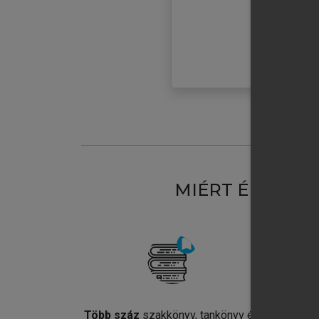
MIÉRT ÉRDEME
Több száz
szakkönyv, tankönyv és
Jel