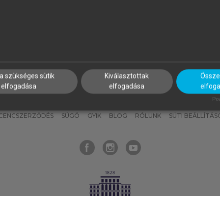
nyokat, hogy bármikor azonnal
részeket, és
készíts
saj
hozzájuk férhess!
jegyzeteket!
a szükséges sütik
Kiválasztottak
Összes
elfogadása
elfogadása
elfog
KNAK
SZERKESZTÉSI ÉS LEKTORÁLÁSI ALAPELVEK
MI – ÁLTALÁNOS
Pow
ICENCSZERZŐDÉS
SÚGÓ
GYIK
BLOG
RÓLUNK
SÜTI BEÁLLÍTÁS