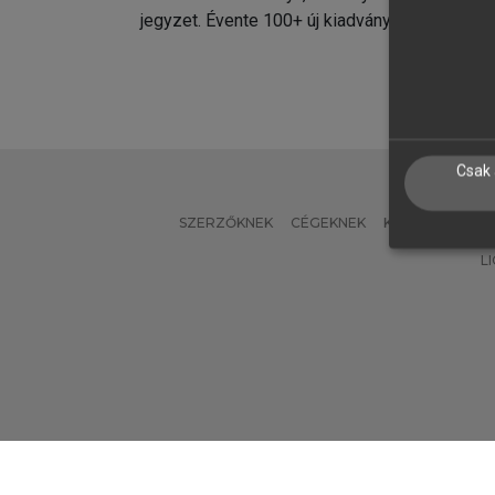
jegyzet. Évente 100+ új kiadvány.
kiadvá
Csak 
SZERZŐKNEK
CÉGEKNEK
KÖNYVTÁROSO
L
Verzió: 2.7.2