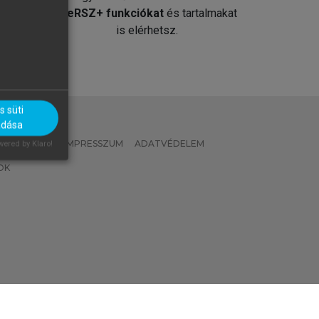
át
MeRSZ+ funkciókat
és tartalmakat
is elérhetsz.
 süti
adása
 IRÁNYELVEK
IMPRESSZUM
ADATVÉDELEM
ered by Klaro!
OK