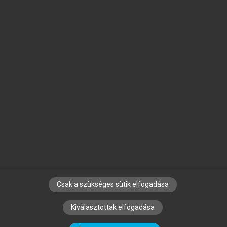
Jelöld meg a számodra fontos részeket, és
készíts
saját
jegyzeteket!
Egyéni előfizetéssel további
MeRSZ+ funkciókat
és
tartalmakat is elérhetsz.
Csak a szükséges sütik elfogadása
SZERZŐKNEK
CÉGEKNEK
KÖNYVTÁROSOKNAK
Kiválasztottak elfogadása
SZERKESZTÉSI ÉS LEKTORÁLÁSI ALAPELVEK