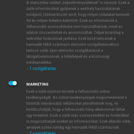
A statisztikai sütiket „teljesítménysütiknek” is nevezik. Ezek a
sütik információkat gyűjtenek a webhely használatának
módjáról, többek között arról, hogy milyen oldalakat keresett
ÚJ FIÓK LÉTREHOZÁSA
fel és milyen linkekre kattintott. Ezek az információk a
1 óra díjmentes hozzáférés
felhasználó azonosítására nem használhatóak, mivel az
adatok összesítettek és anonimizáltak. Céljuk kizárólag a
weboldal funkcióinak javítása. Ezek közé tartoznak a
E-MAIL-CÍM
harmadik féltől származó elemzési szolgáltatásokhoz
tartozó sütik; ilyen elemzési szolgáltatások a
látogatóelemzések, a hőtérképek és a közösségi
NÉV
médiaanalitika.
↓
1
szolgáltatás
JELSZÓ
MARKETING
Ezek a sütik nyomon követik a felhasználó online
tevékenységét. Az online tevékenységek megismerésével a
JELSZÓ ÚJRA
hirdetők relevánsabb reklámokat jeleníthetnek meg, és
korlátozhatják, hogy a felhasználó hány alkalommal láthat
egy hirdetést. Ezek a sütik más szervezetekkel és hirdetőkkel
is megoszthatják ezeket az információkat. Ezek állandó sütik,
Kérek értesítést a MeRSZ újdonságairól, akcióiról.
amelyek szinte mindig egy harmadik féltől származnak.
↓
2
szolgáltatás