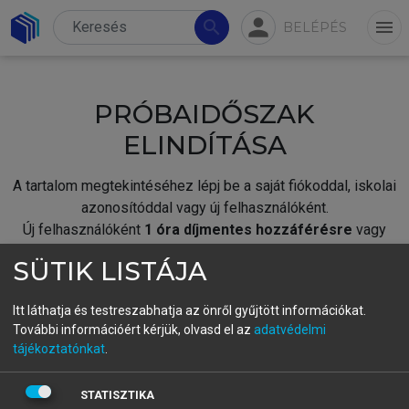
person
search
menu
BELÉPÉS
PRÓBAIDŐSZAK
ELINDÍTÁSA
A tartalom megtekintéséhez lépj be a saját fiókoddal, iskolai
azonosítóddal vagy új felhasználóként.
Új felhasználóként
1 óra díjmentes hozzáférésre
vagy
jogosult.
SÜTIK LISTÁJA
A próbaidőszak elindításához,
jelentkezz
be meglévő
fiókoddal,
vagy hozz létre új fiókot.
Itt láthatja és testreszabhatja az önről gyűjtött információkat.
További információért kérjük, olvasd el az
adatvédelmi
A regisztráció után a
próbaidőszak
automatikusan
elindul.
tájékoztatónkat
.
BELÉPÉS SAJÁT FIÓKKAL
STATISZTIKA