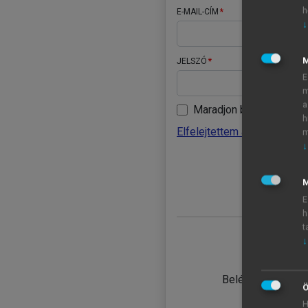
h
E-MAIL-CÍM
↓
JELSZÓ
E
m
a
Maradjon belépve
h
Elfelejtettem a jelszavamat
m
↓
BELÉ
M
E
h
t
↓
TANULÓ
Belépés intézmén
Ö
H