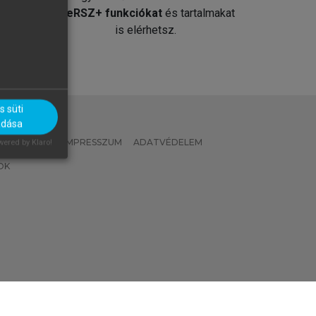
át
MeRSZ+ funkciókat
és tartalmakat
is elérhetsz.
 süti
adása
 IRÁNYELVEK
IMPRESSZUM
ADATVÉDELEM
ered by Klaro!
OK