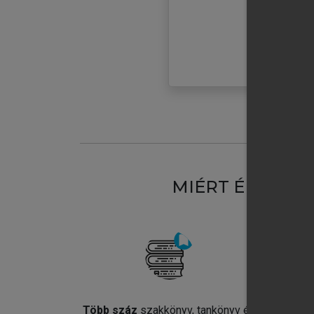
MIÉRT ÉRDEME
Több száz
szakkönyv, tankönyv és
Jel