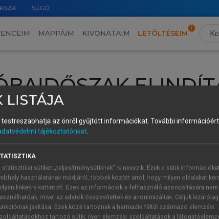
KNAK
SÚGÓ
VENCEIM
MAPPÁIM
KIVONATAIM
LETÖLTÉSEIM
ÓBAIDŐSZAK ELINDÍT
 LISTÁJA
intéséhez lépj be a saját fiókoddal, iskolai azonosítóddal vagy ú
és testreszabhatja az önről gyűjtött információkat.
További információért 
Új felhasználóként
1 óra díjmentes hozzáférésre
vagy jogosult
adatvédelmi tájékoztatónkat
.
k elindításához,
jelentkezz
be meglévő fiókoddal,
vagy hozz lé
A regisztráció után a
próbaidőszak
automatikusan
elindul.
TATISZTIKA
 statisztikai sütiket „teljesítménysütiknek” is nevezik. Ezek a sütik információka
ebhely használatának módjáról, többek között arról, hogy milyen oldalakat kere
ilyen linkekre kattintott. Ezek az információk a felhasználó azonosítására nem
ÚJ FIÓK 
ÁT FIÓKKAL
asználhatóak, mivel az adatok összesítettek és anonimizáltak. Céljuk kizáróla
1 óra díjme
unkcióinak javítása. Ezek közé tartoznak a harmadik féltől származó elemzési
zolgáltatásokhoz tartozó sütik; ilyen elemzési szolgáltatások a látogatóelemz