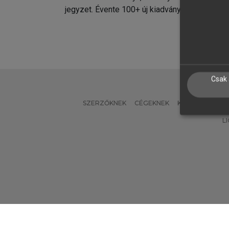
jegyzet. Évente 100+ új kiadvány.
kiadvá
Csak 
SZERZŐKNEK
CÉGEKNEK
KÖNYVTÁROSO
L
Verzió: 2.7.2