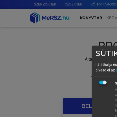
SZERZŐKNEK
CÉGEKNEK
KÖNYVTÁROSO
KÖNYVTÁR
KED
PR
SÜTIK
A tartalom megtek
Itt láthatja 
olvasd el az
A próbaidősza
S
A
w
m
BELÉPÉS SAJ
h
f
s