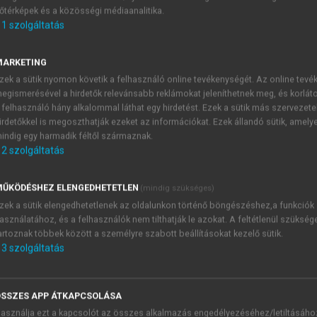
őtérképek és a közösségi médiaanalitika.
E-MAIL-CÍM
1
szolgáltatás
MARKETING
NÉV
zek a sütik nyomon követik a felhasználó online tevékenységét. Az online tev
egismerésével a hirdetők relevánsabb reklámokat jeleníthetnek meg, és korlát
 felhasználó hány alkalommal láthat egy hirdetést. Ezek a sütik más szervezete
JELSZÓ
irdetőkkel is megoszthatják ezeket az információkat. Ezek állandó sütik, amely
indig egy harmadik féltől származnak.
2
szolgáltatás
JELSZÓ ÚJRA
PÉS
ŰKÖDÉSHEZ ELENGEDHETETLEN
(mindig szükséges)
zek a sütik elengedhetetlenek az oldalunkon történő böngészéshez,a funkciók
asználatához, és a felhasználók nem tilthatják le azokat. A feltétlenül szükség
Kérek értesítést a MeRSZ új
artoznak többek között a személyre szabott beállításokat kezelő sütik.
Kérek értesítést az Akadémi
3
szolgáltatás
akcióiról.
 VAGY?
Az
Adatkezelési tájékozta
yi azonosítóval
veszem és elfogadom.
SSZES APP ÁTKAPCSOLÁSA
Az
Általános vásárlási felt
asználja ezt a kapcsolót az összes alkalmazás engedélyezéséhez/letiltásáho