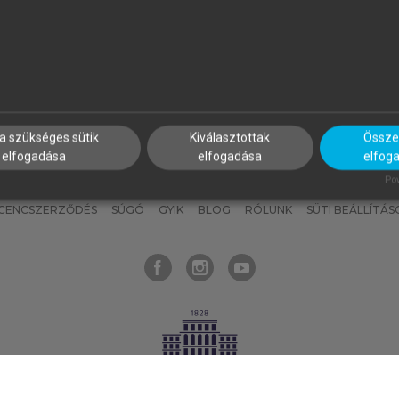
nyokat, hogy bármikor azonnal
részeket, és
készíts
saj
hozzájuk férhess!
jegyzeteket!
a szükséges sütik
Kiválasztottak
Összes
elfogadása
elfogadása
elfog
KNAK
SZERKESZTÉSI ÉS LEKTORÁLÁSI ALAPELVEK
MI – ÁLTALÁNOS
Pow
ICENCSZERZŐDÉS
SÚGÓ
GYIK
BLOG
RÓLUNK
SÜTI BEÁLLÍTÁS