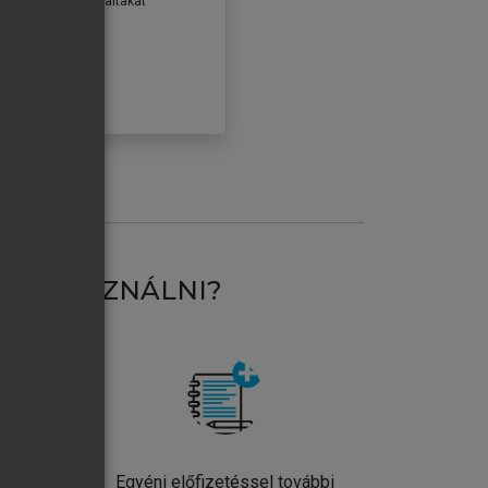
erződéseiben foglaltakat
ogadom.
ÓBÁLOM
AT HASZNÁLNI?
ntos
Egyéni előfizetéssel további