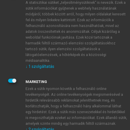
A statisztikai sütiket „teljesítménysütiknek” is nevezik. Ezek a
sütik információkat gyűjtenek a webhely használatának
módjáról, többek között arról, hogy milyen oldalakat keresett
ÚJ FIÓK LÉTREHOZÁSA
fel és milyen linkekre kattintott. Ezek az információk a
1 óra díjmentes hozzáférés
felhasználó azonosítására nem használhatóak, mivel az
adatok összesítettek és anonimizáltak. Céljuk kizárólag a
weboldal funkcióinak javítása. Ezek közé tartoznak a
E-MAIL-CÍM
harmadik féltől származó elemzési szolgáltatásokhoz
tartozó sütik; ilyen elemzési szolgáltatások a
látogatóelemzések, a hőtérképek és a közösségi
NÉV
médiaanalitika.
↓
1
szolgáltatás
JELSZÓ
MARKETING
Ezek a sütik nyomon követik a felhasználó online
tevékenységét. Az online tevékenységek megismerésével a
JELSZÓ ÚJRA
hirdetők relevánsabb reklámokat jeleníthetnek meg, és
korlátozhatják, hogy a felhasználó hány alkalommal láthat
egy hirdetést. Ezek a sütik más szervezetekkel és hirdetőkkel
is megoszthatják ezeket az információkat. Ezek állandó sütik,
Kérek értesítést a MeRSZ újdonságairól, akcióiról.
amelyek szinte mindig egy harmadik féltől származnak.
↓
2
szolgáltatás