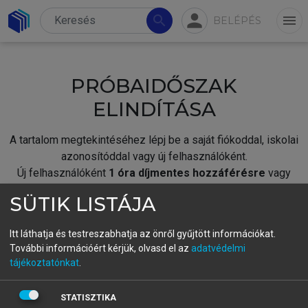
person
search
menu
BELÉPÉS
PRÓBAIDŐSZAK
ELINDÍTÁSA
A tartalom megtekintéséhez lépj be a saját fiókoddal, iskolai
azonosítóddal vagy új felhasználóként.
Új felhasználóként
1 óra díjmentes hozzáférésre
vagy
jogosult.
SÜTIK LISTÁJA
A próbaidőszak elindításához,
jelentkezz
be meglévő
fiókoddal,
vagy hozz létre új fiókot.
Itt láthatja és testreszabhatja az önről gyűjtött információkat.
További információért kérjük, olvasd el az
adatvédelmi
A regisztráció után a
próbaidőszak
automatikusan
elindul.
tájékoztatónkat
.
BELÉPÉS SAJÁT FIÓKKAL
STATISZTIKA