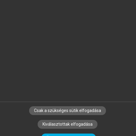
Jelöld meg a számodra fontos részeket, és
készíts
saját
jegyzeteket!
Egyéni előfizetéssel további
MeRSZ+ funkciókat
és
tartalmakat is elérhetsz.
Csak a szükséges sütik elfogadása
SZERZŐKNEK
CÉGEKNEK
KÖNYVTÁROSOKNAK
Kiválasztottak elfogadása
SZERKESZTÉSI ÉS LEKTORÁLÁSI ALAPELVEK