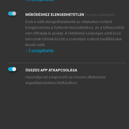
Kérek értesítést az Akadémiai Kiadó Zrt. újdonságairól,
akcióiról.
MŰKÖDÉSHEZ ELENGEDHETETLEN
(mindig szükséges)
Az
Adatkezelési tájékoztatóban
foglaltakat tudomásul
veszem és elfogadom.
Ezek a sütik elengedhetetlenek az oldalunkon történő
Az
Általános vásárlási feltételeket
, valamint a
szotar.net
és a
böngészéshez,a funkciók használatához, és a felhasználók
mersz.hu
oldalak licencszerződéseiben foglaltakat
nem tilthatják le azokat. A feltétlenül szükséges sütik közé
tudomásul veszem és elfogadom.
tartoznak többek között a személyre szabott beállításokat
kezelő sütik.
↓
3
szolgáltatás
KIPRÓBÁLOM
ÖSSZES APP ÁTKAPCSOLÁSA
Használja ezt a kapcsolót az összes alkalmazás
engedélyezéséhez/letiltásához.
MIÉRT ÉRDEMES A MERSZ ONLINE
OKOSKÖNYVTÁRAT HASZNÁLNI?