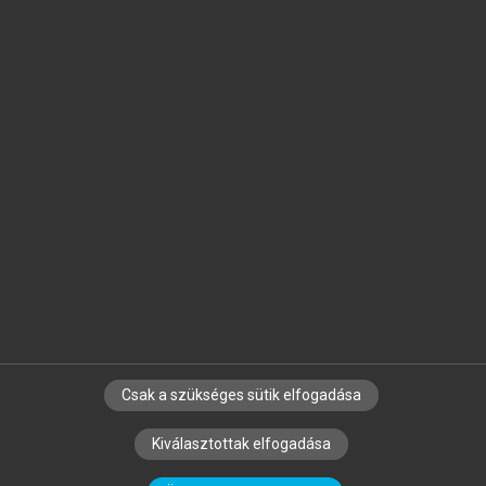
Jelöld meg a számodra fontos részeket, és
készíts
saját
jegyzeteket!
Egyéni előfizetéssel további
MeRSZ+ funkciókat
és
tartalmakat is elérhetsz.
Csak a szükséges sütik elfogadása
SZERZŐKNEK
CÉGEKNEK
KÖNYVTÁROSOKNAK
Kiválasztottak elfogadása
SZERKESZTÉSI ÉS LEKTORÁLÁSI ALAPELVEK