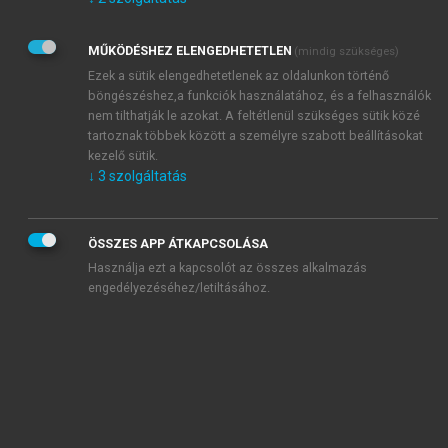
Kérek értesítést az Akadémiai Kiadó Zrt. újdonságairól,
akcióiról.
MŰKÖDÉSHEZ ELENGEDHETETLEN
(mindig szükséges)
Az
Adatkezelési tájékoztatóban
foglaltakat tudomásul
veszem és elfogadom.
Ezek a sütik elengedhetetlenek az oldalunkon történő
Az
Általános vásárlási feltételeket
, valamint a
szotar.net
és a
böngészéshez,a funkciók használatához, és a felhasználók
mersz.hu
oldalak licencszerződéseiben foglaltakat
nem tilthatják le azokat. A feltétlenül szükséges sütik közé
tudomásul veszem és elfogadom.
tartoznak többek között a személyre szabott beállításokat
kezelő sütik.
↓
3
szolgáltatás
KIPRÓBÁLOM
ÖSSZES APP ÁTKAPCSOLÁSA
Használja ezt a kapcsolót az összes alkalmazás
engedélyezéséhez/letiltásához.
MIÉRT ÉRDEMES A MERSZ ONLINE
OKOSKÖNYVTÁRAT HASZNÁLNI?