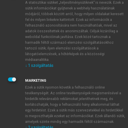
A statisztikai sütiket „teljesítménysütiknek” is nevezik. Ezek a
sütik információkat gyűjtenek a webhely használatának
módjáról, többek között arról, hogy milyen oldalakat keresett
ÚJ FIÓK LÉTREHOZÁSA
fel és milyen linkekre kattintott. Ezek az információk a
1 óra díjmentes hozzáférés
felhasználó azonosítására nem használhatóak, mivel az
adatok összesítettek és anonimizáltak. Céljuk kizárólag a
weboldal funkcióinak javítása. Ezek közé tartoznak a
E-MAIL-CÍM
harmadik féltől származó elemzési szolgáltatásokhoz
tartozó sütik; ilyen elemzési szolgáltatások a
látogatóelemzések, a hőtérképek és a közösségi
NÉV
médiaanalitika.
↓
1
szolgáltatás
JELSZÓ
MARKETING
Ezek a sütik nyomon követik a felhasználó online
tevékenységét. Az online tevékenységek megismerésével a
JELSZÓ ÚJRA
hirdetők relevánsabb reklámokat jeleníthetnek meg, és
korlátozhatják, hogy a felhasználó hány alkalommal láthat
egy hirdetést. Ezek a sütik más szervezetekkel és hirdetőkkel
is megoszthatják ezeket az információkat. Ezek állandó sütik,
Kérek értesítést a MeRSZ újdonságairól, akcióiról.
amelyek szinte mindig egy harmadik féltől származnak.
↓
2
szolgáltatás