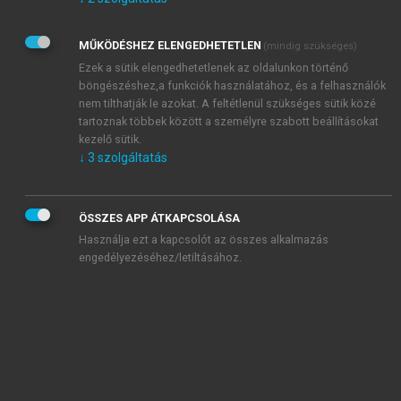
Kérek értesítést az Akadémiai Kiadó Zrt. újdonságairól,
akcióiról.
MŰKÖDÉSHEZ ELENGEDHETETLEN
(mindig szükséges)
Az
Adatkezelési tájékoztatóban
foglaltakat tudomásul
veszem és elfogadom.
Ezek a sütik elengedhetetlenek az oldalunkon történő
Az
Általános vásárlási feltételeket
, valamint a
szotar.net
és a
böngészéshez,a funkciók használatához, és a felhasználók
mersz.hu
oldalak licencszerződéseiben foglaltakat
nem tilthatják le azokat. A feltétlenül szükséges sütik közé
tudomásul veszem és elfogadom.
tartoznak többek között a személyre szabott beállításokat
kezelő sütik.
↓
3
szolgáltatás
KIPRÓBÁLOM
ÖSSZES APP ÁTKAPCSOLÁSA
Használja ezt a kapcsolót az összes alkalmazás
engedélyezéséhez/letiltásához.
MIÉRT ÉRDEMES A MERSZ ONLINE
OKOSKÖNYVTÁRAT HASZNÁLNI?