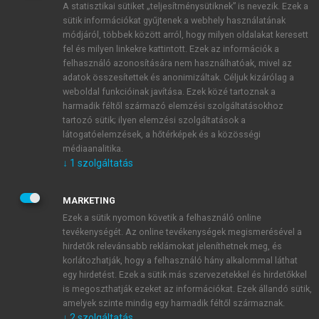
A statisztikai sütiket „teljesítménysütiknek” is nevezik. Ezek a
sütik információkat gyűjtenek a webhely használatának
módjáról, többek között arról, hogy milyen oldalakat keresett
ÚJ FIÓK LÉTREHOZÁSA
fel és milyen linkekre kattintott. Ezek az információk a
1 óra díjmentes hozzáférés
felhasználó azonosítására nem használhatóak, mivel az
adatok összesítettek és anonimizáltak. Céljuk kizárólag a
weboldal funkcióinak javítása. Ezek közé tartoznak a
E-MAIL-CÍM
harmadik féltől származó elemzési szolgáltatásokhoz
tartozó sütik; ilyen elemzési szolgáltatások a
látogatóelemzések, a hőtérképek és a közösségi
NÉV
médiaanalitika.
↓
1
szolgáltatás
JELSZÓ
MARKETING
Ezek a sütik nyomon követik a felhasználó online
tevékenységét. Az online tevékenységek megismerésével a
JELSZÓ ÚJRA
hirdetők relevánsabb reklámokat jeleníthetnek meg, és
korlátozhatják, hogy a felhasználó hány alkalommal láthat
egy hirdetést. Ezek a sütik más szervezetekkel és hirdetőkkel
is megoszthatják ezeket az információkat. Ezek állandó sütik,
Kérek értesítést a MeRSZ újdonságairól, akcióiról.
amelyek szinte mindig egy harmadik féltől származnak.
↓
2
szolgáltatás