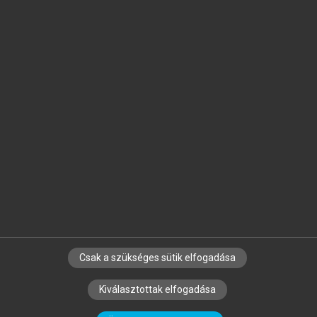
Jelöld meg a számodra fontos részeket, és
készíts
saját
jegyzeteket!
Egyéni előfizetéssel további
MeRSZ+ funkciókat
és
tartalmakat is elérhetsz.
Csak a szükséges sütik elfogadása
SZERZŐKNEK
CÉGEKNEK
KÖNYVTÁROSOKNAK
Kiválasztottak elfogadása
SZERKESZTÉSI ÉS LEKTORÁLÁSI ALAPELVEK