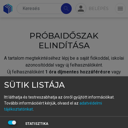
person
search
menu
BELÉPÉS
PRÓBAIDŐSZAK
ELINDÍTÁSA
A tartalom megtekintéséhez lépj be a saját fiókoddal, iskolai
azonosítóddal vagy új felhasználóként.
Új felhasználóként
1 óra díjmentes hozzáférésre
vagy
jogosult.
SÜTIK LISTÁJA
A próbaidőszak elindításához,
jelentkezz
be meglévő
fiókoddal,
vagy hozz létre új fiókot.
Itt láthatja és testreszabhatja az önről gyűjtött információkat.
További információért kérjük, olvasd el az
adatvédelmi
A regisztráció után a
próbaidőszak
automatikusan
elindul.
tájékoztatónkat
.
BELÉPÉS SAJÁT FIÓKKAL
STATISZTIKA