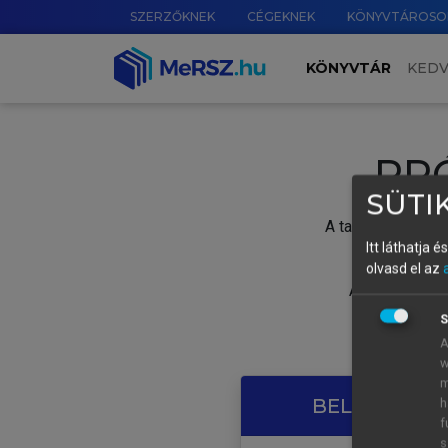
SZERZŐKNEK
CÉGEKNEK
KÖNYVTÁROSO
KÖNYVTÁR
KED
PR
SÜTIK
A tartalom megtek
Itt láthatja 
olvasd el az
A próbaidősza
S
A
w
m
BELÉPÉS SAJ
h
f
s