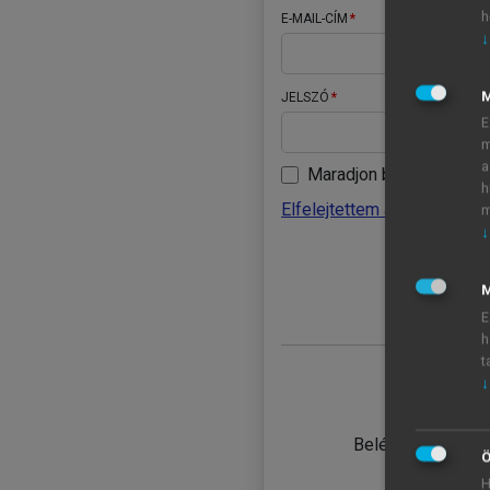
h
E-MAIL-CÍM
↓
JELSZÓ
E
m
a
Maradjon belépve
h
Elfelejtettem a jelszavamat
m
↓
BELÉ
M
E
h
t
↓
TANULÓ
Belépés intézmén
Ö
H