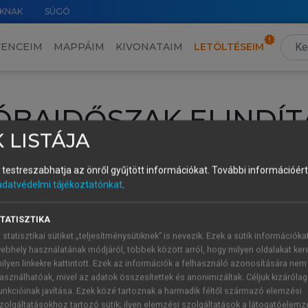
KNAK
SÚGÓ
VENCEIM
MAPPÁIM
KIVONATAIM
LETÖLTÉSEIM
ÓBAIDŐSZAK ELINDÍT
 LISTÁJA
intéséhez lépj be a saját fiókoddal, iskolai azonosítóddal vagy ú
és testreszabhatja az önről gyűjtött információkat.
További információért 
Új felhasználóként
1 óra díjmentes hozzáférésre
vagy jogosult
adatvédelmi tájékoztatónkat
.
k elindításához,
jelentkezz
be meglévő fiókoddal,
vagy hozz lé
A regisztráció után a
próbaidőszak
automatikusan
elindul.
TATISZTIKA
 statisztikai sütiket „teljesítménysütiknek” is nevezik. Ezek a sütik információka
ebhely használatának módjáról, többek között arról, hogy milyen oldalakat kere
ilyen linkekre kattintott. Ezek az információk a felhasználó azonosítására nem
ÚJ FIÓK 
ÁT FIÓKKAL
asználhatóak, mivel az adatok összesítettek és anonimizáltak. Céljuk kizáróla
1 óra díjme
unkcióinak javítása. Ezek közé tartoznak a harmadik féltől származó elemzési
zolgáltatásokhoz tartozó sütik; ilyen elemzési szolgáltatások a látogatóelemz