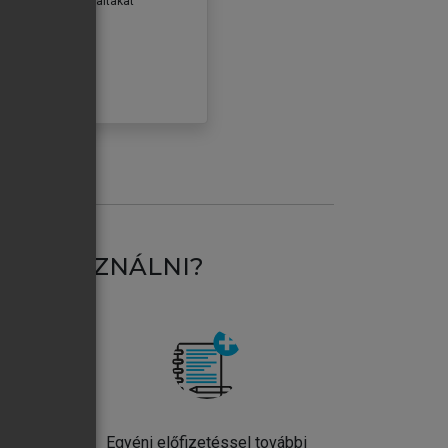
erződéseiben foglaltakat
ogadom.
ÓBÁLOM
AT HASZNÁLNI?
ntos
Egyéni előfizetéssel további