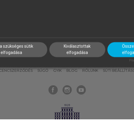
nyokat, hogy bármikor azonnal
részeket, és
készíts
saj
hozzájuk férhess!
jegyzeteket!
a szükséges sütik
Kiválasztottak
Összes
elfogadása
elfogadása
elfog
KNAK
SZERKESZTÉSI ÉS LEKTORÁLÁSI ALAPELVEK
MI – ÁLTALÁNOS
Pow
ICENCSZERZŐDÉS
SÚGÓ
GYIK
BLOG
RÓLUNK
SÜTI BEÁLLÍTÁS