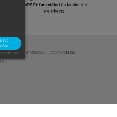
át
MeRSZ+ funkciókat
és tartalmakat
is elérhetsz.
 süti
adása
 IRÁNYELVEK
IMPRESSZUM
ADATVÉDELEM
ered by Klaro!
OK