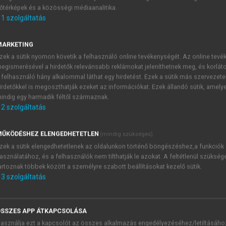
őtérképek és a közösségi médiaanalitika.
E-MAIL-CÍM
1
szolgáltatás
MARKETING
NÉV
zek a sütik nyomon követik a felhasználó online tevékenységét. Az online tev
egismerésével a hirdetők relevánsabb reklámokat jeleníthetnek meg, és korlát
 felhasználó hány alkalommal láthat egy hirdetést. Ezek a sütik más szervezete
JELSZÓ
irdetőkkel is megoszthatják ezeket az információkat. Ezek állandó sütik, amely
indig egy harmadik féltől származnak.
2
szolgáltatás
JELSZÓ ÚJRA
PÉS
ŰKÖDÉSHEZ ELENGEDHETETLEN
(mindig szükséges)
zek a sütik elengedhetetlenek az oldalunkon történő böngészéshez,a funkciók
asználatához, és a felhasználók nem tilthatják le azokat. A feltétlenül szükség
Kérek értesítést a MeRSZ új
artoznak többek között a személyre szabott beállításokat kezelő sütik.
Kérek értesítést az Akadémi
3
szolgáltatás
akcióiról.
 VAGY?
Az
Adatkezelési tájékozta
yi azonosítóval
veszem és elfogadom.
SSZES APP ÁTKAPCSOLÁSA
Az
Általános vásárlási felt
asználja ezt a kapcsolót az összes alkalmazás engedélyezéséhez/letiltásáho