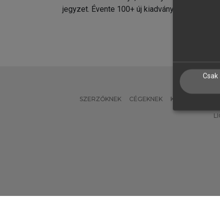
jegyzet. Évente 100+ új kiadvány.
kiadvá
Csak 
SZERZŐKNEK
CÉGEKNEK
KÖNYVTÁROSO
L
Verzió: 2.7.2