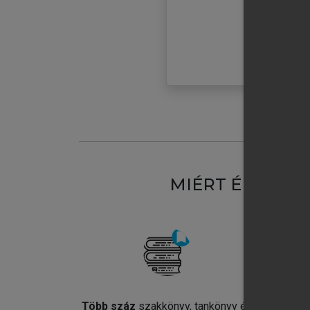
MIÉRT ÉRDEME
Több száz
szakkönyv, tankönyv és
Jel