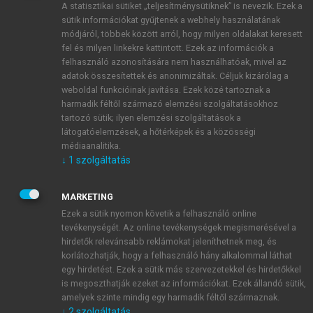
A statisztikai sütiket „teljesítménysütiknek” is nevezik. Ezek a
sütik információkat gyűjtenek a webhely használatának
módjáról, többek között arról, hogy milyen oldalakat keresett
ÚJ FIÓK LÉTREHOZÁSA
fel és milyen linkekre kattintott. Ezek az információk a
1 óra díjmentes hozzáférés
felhasználó azonosítására nem használhatóak, mivel az
adatok összesítettek és anonimizáltak. Céljuk kizárólag a
weboldal funkcióinak javítása. Ezek közé tartoznak a
E-MAIL-CÍM
harmadik féltől származó elemzési szolgáltatásokhoz
tartozó sütik; ilyen elemzési szolgáltatások a
látogatóelemzések, a hőtérképek és a közösségi
NÉV
médiaanalitika.
↓
1
szolgáltatás
JELSZÓ
MARKETING
Ezek a sütik nyomon követik a felhasználó online
tevékenységét. Az online tevékenységek megismerésével a
JELSZÓ ÚJRA
hirdetők relevánsabb reklámokat jeleníthetnek meg, és
korlátozhatják, hogy a felhasználó hány alkalommal láthat
egy hirdetést. Ezek a sütik más szervezetekkel és hirdetőkkel
is megoszthatják ezeket az információkat. Ezek állandó sütik,
Kérek értesítést a MeRSZ újdonságairól, akcióiról.
amelyek szinte mindig egy harmadik féltől származnak.
↓
2
szolgáltatás