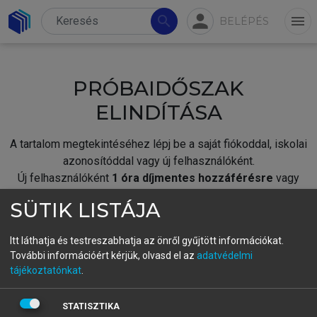
person
search
menu
BELÉPÉS
PRÓBAIDŐSZAK
ELINDÍTÁSA
A tartalom megtekintéséhez lépj be a saját fiókoddal, iskolai
azonosítóddal vagy új felhasználóként.
Új felhasználóként
1 óra díjmentes hozzáférésre
vagy
jogosult.
SÜTIK LISTÁJA
A próbaidőszak elindításához,
jelentkezz
be meglévő
fiókoddal,
vagy hozz létre új fiókot.
Itt láthatja és testreszabhatja az önről gyűjtött információkat.
További információért kérjük, olvasd el az
adatvédelmi
A regisztráció után a
próbaidőszak
automatikusan
elindul.
tájékoztatónkat
.
BELÉPÉS SAJÁT FIÓKKAL
STATISZTIKA