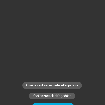
Jelöld meg a számodra fontos részeket, és
készíts
saját
jegyzeteket!
Egyéni előfizetéssel további
MeRSZ+ funkciókat
és
tartalmakat is elérhetsz.
Csak a szükséges sütik elfogadása
SZERZŐKNEK
CÉGEKNEK
KÖNYVTÁROSOKNAK
Kiválasztottak elfogadása
SZERKESZTÉSI ÉS LEKTORÁLÁSI ALAPELVEK