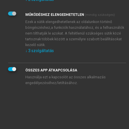
Kérek értesítést az Akadémiai Kiadó Zrt. újdonságairól,
akcióiról.
MŰKÖDÉSHEZ ELENGEDHETETLEN
(mindig szükséges)
Az
Adatkezelési tájékoztatóban
foglaltakat tudomásul
veszem és elfogadom.
Ezek a sütik elengedhetetlenek az oldalunkon történő
Az
Általános vásárlási feltételeket
, valamint a
szotar.net
és a
böngészéshez,a funkciók használatához, és a felhasználók
mersz.hu
oldalak licencszerződéseiben foglaltakat
nem tilthatják le azokat. A feltétlenül szükséges sütik közé
tudomásul veszem és elfogadom.
tartoznak többek között a személyre szabott beállításokat
kezelő sütik.
↓
3
szolgáltatás
KIPRÓBÁLOM
ÖSSZES APP ÁTKAPCSOLÁSA
Használja ezt a kapcsolót az összes alkalmazás
engedélyezéséhez/letiltásához.
MIÉRT ÉRDEMES A MERSZ ONLINE
OKOSKÖNYVTÁRAT HASZNÁLNI?