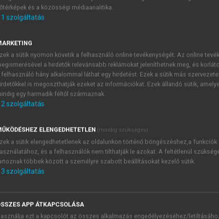
őtérképek és a közösségi médiaanalitika.
E-MAIL-CÍM
1
szolgáltatás
MARKETING
NÉV
zek a sütik nyomon követik a felhasználó online tevékenységét. Az online tev
egismerésével a hirdetők relevánsabb reklámokat jeleníthetnek meg, és korlát
 felhasználó hány alkalommal láthat egy hirdetést. Ezek a sütik más szervezete
JELSZÓ
irdetőkkel is megoszthatják ezeket az információkat. Ezek állandó sütik, amely
indig egy harmadik féltől származnak.
2
szolgáltatás
JELSZÓ ÚJRA
PÉS
ŰKÖDÉSHEZ ELENGEDHETETLEN
(mindig szükséges)
zek a sütik elengedhetetlenek az oldalunkon történő böngészéshez,a funkciók
asználatához, és a felhasználók nem tilthatják le azokat. A feltétlenül szükség
Kérek értesítést a MeRSZ új
artoznak többek között a személyre szabott beállításokat kezelő sütik.
Kérek értesítést az Akadémi
3
szolgáltatás
akcióiról.
 VAGY?
Az
Adatkezelési tájékozta
yi azonosítóval
veszem és elfogadom.
SSZES APP ÁTKAPCSOLÁSA
Az
Általános vásárlási felt
asználja ezt a kapcsolót az összes alkalmazás engedélyezéséhez/letiltásáho