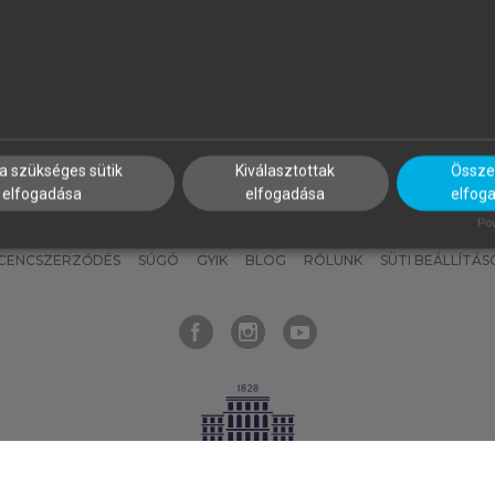
nyokat, hogy bármikor azonnal
részeket, és
készíts
saj
hozzájuk férhess!
jegyzeteket!
a szükséges sütik
Kiválasztottak
Összes
elfogadása
elfogadása
elfog
KNAK
SZERKESZTÉSI ÉS LEKTORÁLÁSI ALAPELVEK
MI – ÁLTALÁNOS
Pow
ICENCSZERZŐDÉS
SÚGÓ
GYIK
BLOG
RÓLUNK
SÜTI BEÁLLÍTÁS