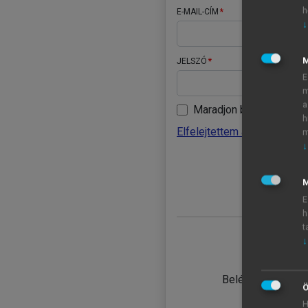
h
E-MAIL-CÍM
↓
JELSZÓ
E
m
a
Maradjon belépve
h
Elfelejtettem a jelszavamat
m
↓
BELÉ
M
E
h
t
↓
TANULÓ
Belépés intézmén
Ö
H