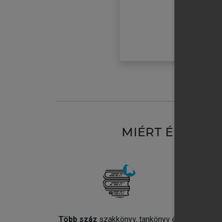
MIÉRT ÉRDEME
Több száz
szakkönyv, tankönyv és
Jel