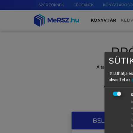
SZERZŐKNEK
CÉGEKNEK
KÖNYVTÁROSO
KÖNYVTÁR
KED
PR
SÜTIK
A tartalom megtek
Itt láthatja 
olvasd el az
A próbaidősza
S
A
w
m
BELÉPÉS SAJ
h
f
s