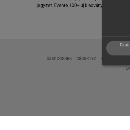
jegyzet. Évente 100+ új kiadvány.
kiadvá
Csak 
SZERZŐKNEK
CÉGEKNEK
KÖNYVTÁROSO
L
Verzió: 2.7.2