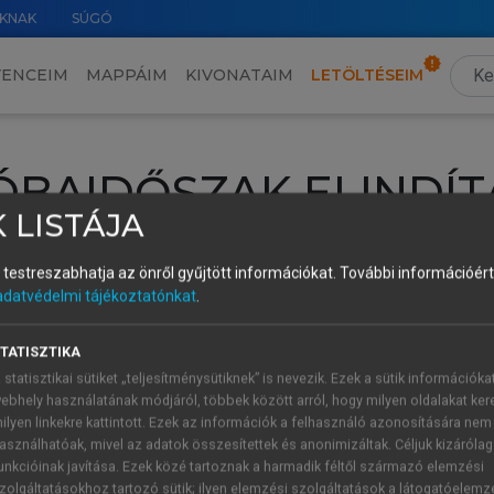
KNAK
SÚGÓ
VENCEIM
MAPPÁIM
KIVONATAIM
LETÖLTÉSEIM
ÓBAIDŐSZAK ELINDÍT
 LISTÁJA
intéséhez lépj be a saját fiókoddal, iskolai azonosítóddal vagy ú
és testreszabhatja az önről gyűjtött információkat.
További információért 
Új felhasználóként
1 óra díjmentes hozzáférésre
vagy jogosult
adatvédelmi tájékoztatónkat
.
k elindításához,
jelentkezz
be meglévő fiókoddal,
vagy hozz lé
A regisztráció után a
próbaidőszak
automatikusan
elindul.
TATISZTIKA
 statisztikai sütiket „teljesítménysütiknek” is nevezik. Ezek a sütik információka
ebhely használatának módjáról, többek között arról, hogy milyen oldalakat kere
ilyen linkekre kattintott. Ezek az információk a felhasználó azonosítására nem
ÚJ FIÓK 
ÁT FIÓKKAL
asználhatóak, mivel az adatok összesítettek és anonimizáltak. Céljuk kizáróla
1 óra díjme
unkcióinak javítása. Ezek közé tartoznak a harmadik féltől származó elemzési
zolgáltatásokhoz tartozó sütik; ilyen elemzési szolgáltatások a látogatóelemz