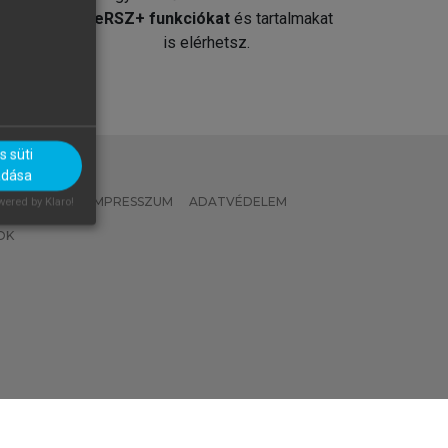
át
MeRSZ+ funkciókat
és tartalmakat
is elérhetsz.
 süti
adása
 IRÁNYELVEK
IMPRESSZUM
ADATVÉDELEM
ered by Klaro!
OK