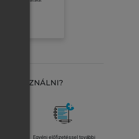
erződéseiben foglaltakat
ogadom.
ÓBÁLOM
AT HASZNÁLNI?
ntos
Egyéni előfizetéssel további