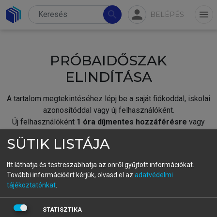
person
search
menu
BELÉPÉS
PRÓBAIDŐSZAK
ELINDÍTÁSA
A tartalom megtekintéséhez lépj be a saját fiókoddal, iskolai
azonosítóddal vagy új felhasználóként.
Új felhasználóként
1 óra díjmentes hozzáférésre
vagy
jogosult.
SÜTIK LISTÁJA
A próbaidőszak elindításához,
jelentkezz
be meglévő
fiókoddal,
vagy hozz létre új fiókot.
Itt láthatja és testreszabhatja az önről gyűjtött információkat.
További információért kérjük, olvasd el az
adatvédelmi
A regisztráció után a
próbaidőszak
automatikusan
elindul.
tájékoztatónkat
.
BELÉPÉS SAJÁT FIÓKKAL
STATISZTIKA