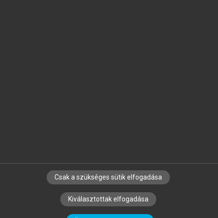
Jelöld meg a számodra fontos részeket, és
készíts
saját
jegyzeteket!
Egyéni előfizetéssel további
MeRSZ+ funkciókat
és
tartalmakat is elérhetsz.
Csak a szükséges sütik elfogadása
SZERZŐKNEK
CÉGEKNEK
KÖNYVTÁROSOKNAK
Kiválasztottak elfogadása
SZERKESZTÉSI ÉS LEKTORÁLÁSI ALAPELVEK