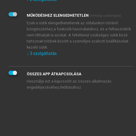
Kérek értesítést az Akadémiai Kiadó Zrt. újdonságairól,
akcióiról.
MŰKÖDÉSHEZ ELENGEDHETETLEN
(mindig szükséges)
Az
Adatkezelési tájékoztatóban
foglaltakat tudomásul
veszem és elfogadom.
Ezek a sütik elengedhetetlenek az oldalunkon történő
Az
Általános vásárlási feltételeket
, valamint a
szotar.net
és a
böngészéshez,a funkciók használatához, és a felhasználók
mersz.hu
oldalak licencszerződéseiben foglaltakat
nem tilthatják le azokat. A feltétlenül szükséges sütik közé
tudomásul veszem és elfogadom.
tartoznak többek között a személyre szabott beállításokat
kezelő sütik.
↓
3
szolgáltatás
KIPRÓBÁLOM
ÖSSZES APP ÁTKAPCSOLÁSA
Használja ezt a kapcsolót az összes alkalmazás
engedélyezéséhez/letiltásához.
MIÉRT ÉRDEMES A MERSZ ONLINE
OKOSKÖNYVTÁRAT HASZNÁLNI?