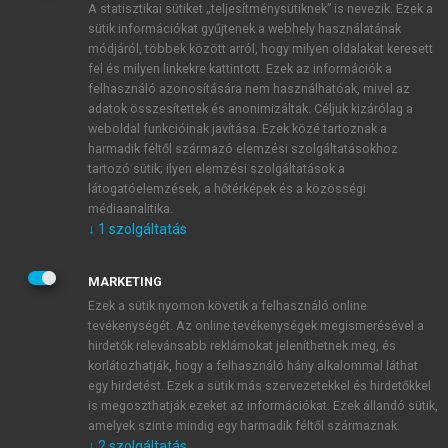
A statisztikai sütiket „teljesítménysütiknek” is nevezik. Ezek a
sütik információkat gyűjtenek a webhely használatának
módjáról, többek között arról, hogy milyen oldalakat keresett
ÚJ FIÓK LÉTREHOZÁSA
fel és milyen linkekre kattintott. Ezek az információk a
1 óra díjmentes hozzáférés
felhasználó azonosítására nem használhatóak, mivel az
adatok összesítettek és anonimizáltak. Céljuk kizárólag a
weboldal funkcióinak javítása. Ezek közé tartoznak a
E-MAIL-CÍM
harmadik féltől származó elemzési szolgáltatásokhoz
tartozó sütik; ilyen elemzési szolgáltatások a
látogatóelemzések, a hőtérképek és a közösségi
NÉV
médiaanalitika.
↓
1
szolgáltatás
JELSZÓ
MARKETING
Ezek a sütik nyomon követik a felhasználó online
tevékenységét. Az online tevékenységek megismerésével a
JELSZÓ ÚJRA
hirdetők relevánsabb reklámokat jeleníthetnek meg, és
korlátozhatják, hogy a felhasználó hány alkalommal láthat
egy hirdetést. Ezek a sütik más szervezetekkel és hirdetőkkel
is megoszthatják ezeket az információkat. Ezek állandó sütik,
Kérek értesítést a MeRSZ újdonságairól, akcióiról.
amelyek szinte mindig egy harmadik féltől származnak.
↓
2
szolgáltatás