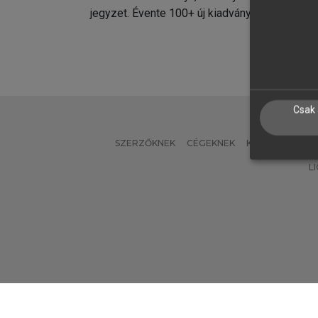
jegyzet. Évente 100+ új kiadvány.
kiadvá
Csak 
SZERZŐKNEK
CÉGEKNEK
KÖNYVTÁROSO
L
Verzió: 2.7.2