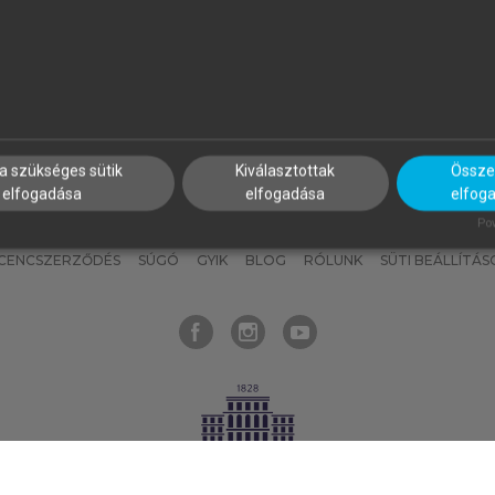
nyokat, hogy bármikor azonnal
részeket, és
készíts
saj
hozzájuk férhess!
jegyzeteket!
a szükséges sütik
Kiválasztottak
Összes
elfogadása
elfogadása
elfog
KNAK
SZERKESZTÉSI ÉS LEKTORÁLÁSI ALAPELVEK
MI – ÁLTALÁNOS
Pow
ICENCSZERZŐDÉS
SÚGÓ
GYIK
BLOG
RÓLUNK
SÜTI BEÁLLÍTÁS