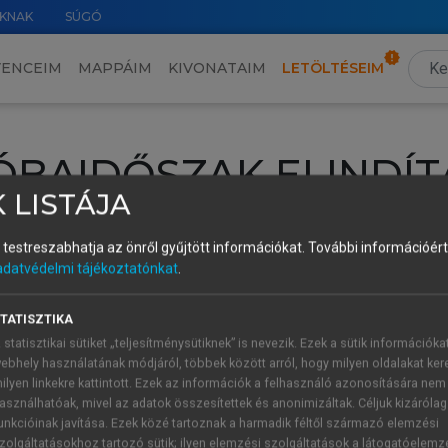
KNAK
SÚGÓ
VENCEIM
MAPPÁIM
KIVONATAIM
LETÖLTÉSEIM
ÓBAIDŐSZAK ELINDÍT
 LISTÁJA
intéséhez lépj be a saját fiókoddal, iskolai azonosítóddal vagy ú
és testreszabhatja az önről gyűjtött információkat.
További információért 
Új felhasználóként
1 óra díjmentes hozzáférésre
vagy jogosult
adatvédelmi tájékoztatónkat
.
k elindításához,
jelentkezz
be meglévő fiókoddal,
vagy hozz lé
A regisztráció után a
próbaidőszak
automatikusan
elindul.
TATISZTIKA
 statisztikai sütiket „teljesítménysütiknek” is nevezik. Ezek a sütik információka
ebhely használatának módjáról, többek között arról, hogy milyen oldalakat kere
ilyen linkekre kattintott. Ezek az információk a felhasználó azonosítására nem
ÚJ FIÓK 
ÁT FIÓKKAL
asználhatóak, mivel az adatok összesítettek és anonimizáltak. Céljuk kizáróla
1 óra díjme
unkcióinak javítása. Ezek közé tartoznak a harmadik féltől származó elemzési
zolgáltatásokhoz tartozó sütik; ilyen elemzési szolgáltatások a látogatóelemz