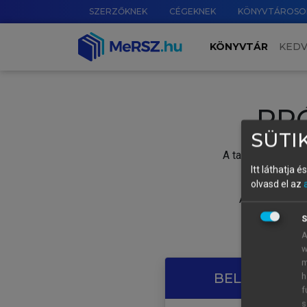
SZERZŐKNEK
CÉGEKNEK
KÖNYVTÁROSO
KÖNYVTÁR
KED
PR
SÜTIK
A tartalom megtek
Itt láthatja 
olvasd el az
A próbaidősza
S
A
w
m
BELÉPÉS SAJ
h
f
s