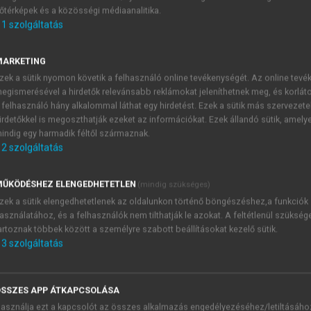
őtérképek és a közösségi médiaanalitika.
E-MAIL-CÍM
1
szolgáltatás
MARKETING
NÉV
zek a sütik nyomon követik a felhasználó online tevékenységét. Az online tev
egismerésével a hirdetők relevánsabb reklámokat jeleníthetnek meg, és korlát
 felhasználó hány alkalommal láthat egy hirdetést. Ezek a sütik más szervezete
JELSZÓ
irdetőkkel is megoszthatják ezeket az információkat. Ezek állandó sütik, amely
indig egy harmadik féltől származnak.
2
szolgáltatás
JELSZÓ ÚJRA
PÉS
ŰKÖDÉSHEZ ELENGEDHETETLEN
(mindig szükséges)
zek a sütik elengedhetetlenek az oldalunkon történő böngészéshez,a funkciók
asználatához, és a felhasználók nem tilthatják le azokat. A feltétlenül szükség
Kérek értesítést a MeRSZ új
artoznak többek között a személyre szabott beállításokat kezelő sütik.
Kérek értesítést az Akadémi
3
szolgáltatás
akcióiról.
 VAGY?
Az
Adatkezelési tájékozta
yi azonosítóval
veszem és elfogadom.
SSZES APP ÁTKAPCSOLÁSA
Az
Általános vásárlási felt
asználja ezt a kapcsolót az összes alkalmazás engedélyezéséhez/letiltásáho