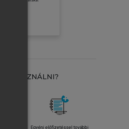
erződéseiben foglaltakat
ogadom.
ÓBÁLOM
AT HASZNÁLNI?
ntos
Egyéni előfizetéssel további