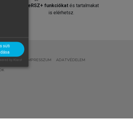
át
MeRSZ+ funkciókat
és tartalmakat
is elérhetsz.
 süti
adása
 IRÁNYELVEK
IMPRESSZUM
ADATVÉDELEM
ered by Klaro!
OK