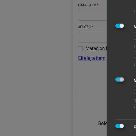
h
E-MAIL-CÍM
↓
JELSZÓ
E
m
a
Maradjon belépve
h
Elfelejtettem a jelszavamat
m
↓
BELÉ
M
E
h
t
↓
TANULÓ
Belépés intézmén
Ö
H