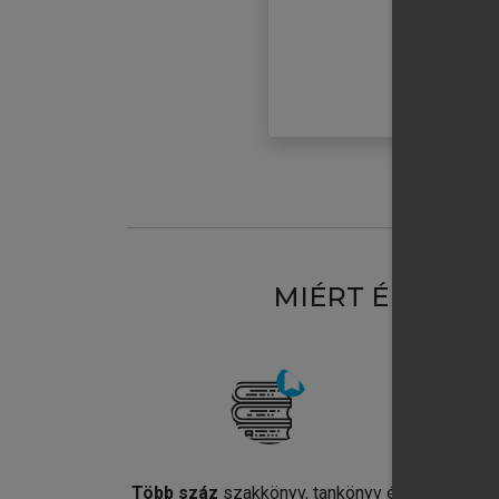
MIÉRT ÉRDEME
Több száz
szakkönyv, tankönyv és
Jel