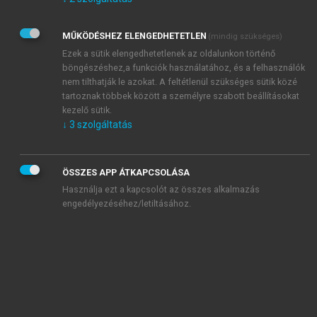
Kérek értesítést az Akadémiai Kiadó Zrt. újdonságairól,
akcióiról.
MŰKÖDÉSHEZ ELENGEDHETETLEN
(mindig szükséges)
Az
Adatkezelési tájékoztatóban
foglaltakat tudomásul
veszem és elfogadom.
Ezek a sütik elengedhetetlenek az oldalunkon történő
Az
Általános vásárlási feltételeket
, valamint a
szotar.net
és a
böngészéshez,a funkciók használatához, és a felhasználók
mersz.hu
oldalak licencszerződéseiben foglaltakat
nem tilthatják le azokat. A feltétlenül szükséges sütik közé
tudomásul veszem és elfogadom.
tartoznak többek között a személyre szabott beállításokat
kezelő sütik.
↓
3
szolgáltatás
KIPRÓBÁLOM
ÖSSZES APP ÁTKAPCSOLÁSA
Használja ezt a kapcsolót az összes alkalmazás
engedélyezéséhez/letiltásához.
MIÉRT ÉRDEMES A MERSZ ONLINE
OKOSKÖNYVTÁRAT HASZNÁLNI?