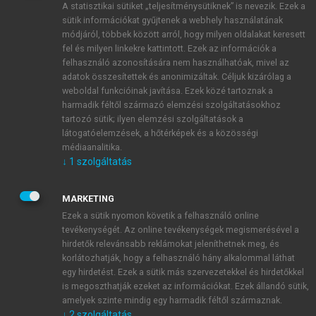
A statisztikai sütiket „teljesítménysütiknek” is nevezik. Ezek a
sütik információkat gyűjtenek a webhely használatának
módjáról, többek között arról, hogy milyen oldalakat keresett
ÚJ FIÓK LÉTREHOZÁSA
fel és milyen linkekre kattintott. Ezek az információk a
1 óra díjmentes hozzáférés
felhasználó azonosítására nem használhatóak, mivel az
adatok összesítettek és anonimizáltak. Céljuk kizárólag a
weboldal funkcióinak javítása. Ezek közé tartoznak a
E-MAIL-CÍM
harmadik féltől származó elemzési szolgáltatásokhoz
tartozó sütik; ilyen elemzési szolgáltatások a
látogatóelemzések, a hőtérképek és a közösségi
NÉV
médiaanalitika.
↓
1
szolgáltatás
JELSZÓ
MARKETING
Ezek a sütik nyomon követik a felhasználó online
tevékenységét. Az online tevékenységek megismerésével a
JELSZÓ ÚJRA
hirdetők relevánsabb reklámokat jeleníthetnek meg, és
korlátozhatják, hogy a felhasználó hány alkalommal láthat
egy hirdetést. Ezek a sütik más szervezetekkel és hirdetőkkel
is megoszthatják ezeket az információkat. Ezek állandó sütik,
Kérek értesítést a MeRSZ újdonságairól, akcióiról.
amelyek szinte mindig egy harmadik féltől származnak.
↓
2
szolgáltatás