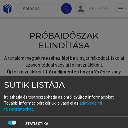
person
search
menu
BELÉPÉS
PRÓBAIDŐSZAK
ELINDÍTÁSA
A tartalom megtekintéséhez lépj be a saját fiókoddal, iskolai
azonosítóddal vagy új felhasználóként.
Új felhasználóként
1 óra díjmentes hozzáférésre
vagy
jogosult.
SÜTIK LISTÁJA
A próbaidőszak elindításához,
jelentkezz
be meglévő
fiókoddal,
vagy hozz létre új fiókot.
Itt láthatja és testreszabhatja az önről gyűjtött információkat.
További információért kérjük, olvasd el az
adatvédelmi
A regisztráció után a
próbaidőszak
automatikusan
elindul.
tájékoztatónkat
.
BELÉPÉS SAJÁT FIÓKKAL
STATISZTIKA