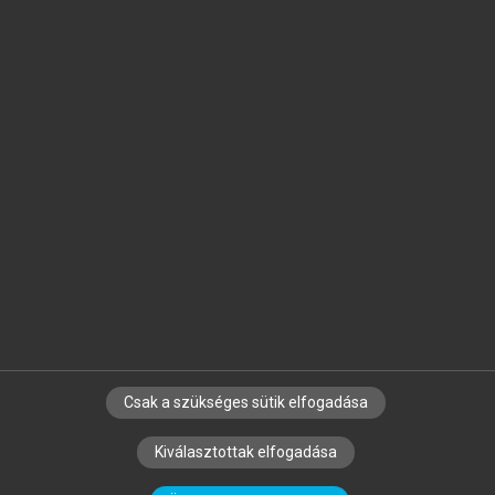
Jelöld meg a számodra fontos részeket, és
készíts
saját
jegyzeteket!
Egyéni előfizetéssel további
MeRSZ+ funkciókat
és
tartalmakat is elérhetsz.
Csak a szükséges sütik elfogadása
SZERZŐKNEK
CÉGEKNEK
KÖNYVTÁROSOKNAK
Kiválasztottak elfogadása
SZERKESZTÉSI ÉS LEKTORÁLÁSI ALAPELVEK