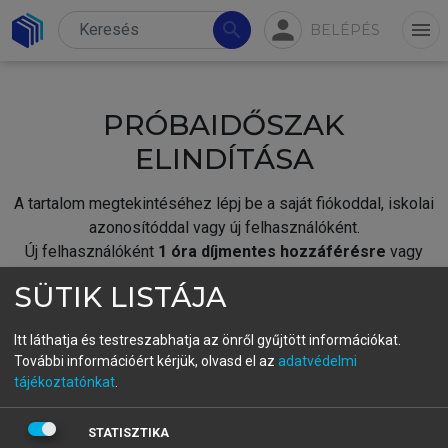
person
search
menu
BELÉPÉS
PRÓBAIDŐSZAK
ELINDÍTÁSA
A tartalom megtekintéséhez lépj be a saját fiókoddal, iskolai
azonosítóddal vagy új felhasználóként.
Új felhasználóként
1 óra díjmentes hozzáférésre
vagy
jogosult.
SÜTIK LISTÁJA
A próbaidőszak elindításához,
jelentkezz
be meglévő
fiókoddal,
vagy hozz létre új fiókot.
Itt láthatja és testreszabhatja az önről gyűjtött információkat.
További információért kérjük, olvasd el az
adatvédelmi
A regisztráció után a
próbaidőszak
automatikusan
elindul.
tájékoztatónkat
.
BELÉPÉS SAJÁT FIÓKKAL
STATISZTIKA