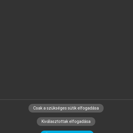
Jelöld meg a számodra fontos részeket, és
készíts
saját
jegyzeteket!
Egyéni előfizetéssel további
MeRSZ+ funkciókat
és
tartalmakat is elérhetsz.
Csak a szükséges sütik elfogadása
SZERZŐKNEK
CÉGEKNEK
KÖNYVTÁROSOKNAK
Kiválasztottak elfogadása
SZERKESZTÉSI ÉS LEKTORÁLÁSI ALAPELVEK