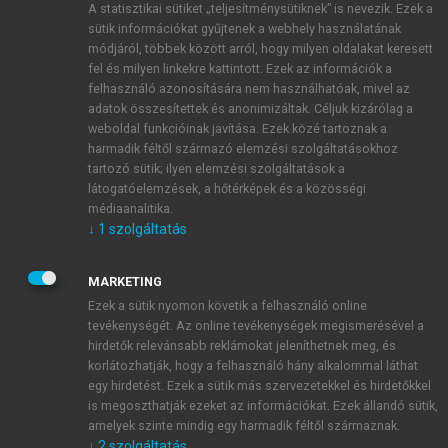
A statisztikai sütiket „teljesítménysütiknek” is nevezik. Ezek a
sütik információkat gyűjtenek a webhely használatának
módjáról, többek között arról, hogy milyen oldalakat keresett
ÚJ FIÓK LÉTREHOZÁSA
fel és milyen linkekre kattintott. Ezek az információk a
1 óra díjmentes hozzáférés
felhasználó azonosítására nem használhatóak, mivel az
adatok összesítettek és anonimizáltak. Céljuk kizárólag a
weboldal funkcióinak javítása. Ezek közé tartoznak a
E-MAIL-CÍM
harmadik féltől származó elemzési szolgáltatásokhoz
tartozó sütik; ilyen elemzési szolgáltatások a
látogatóelemzések, a hőtérképek és a közösségi
NÉV
médiaanalitika.
↓
1
szolgáltatás
JELSZÓ
MARKETING
Ezek a sütik nyomon követik a felhasználó online
tevékenységét. Az online tevékenységek megismerésével a
JELSZÓ ÚJRA
hirdetők relevánsabb reklámokat jeleníthetnek meg, és
korlátozhatják, hogy a felhasználó hány alkalommal láthat
egy hirdetést. Ezek a sütik más szervezetekkel és hirdetőkkel
is megoszthatják ezeket az információkat. Ezek állandó sütik,
Kérek értesítést a MeRSZ újdonságairól, akcióiról.
amelyek szinte mindig egy harmadik féltől származnak.
↓
2
szolgáltatás