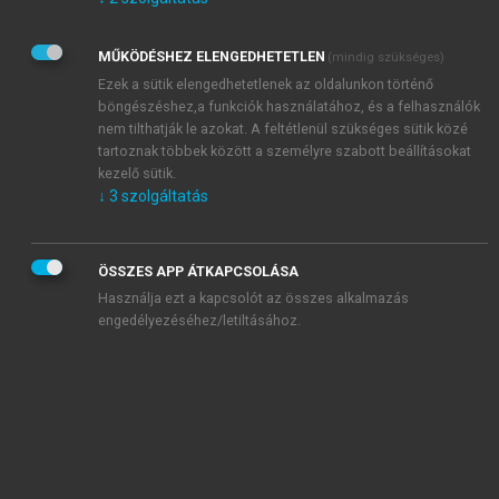
Kérek értesítést az Akadémiai Kiadó Zrt. újdonságairól,
akcióiról.
MŰKÖDÉSHEZ ELENGEDHETETLEN
(mindig szükséges)
Az
Adatkezelési tájékoztatóban
foglaltakat tudomásul
veszem és elfogadom.
Ezek a sütik elengedhetetlenek az oldalunkon történő
Az
Általános vásárlási feltételeket
, valamint a
szotar.net
és a
böngészéshez,a funkciók használatához, és a felhasználók
mersz.hu
oldalak licencszerződéseiben foglaltakat
nem tilthatják le azokat. A feltétlenül szükséges sütik közé
tudomásul veszem és elfogadom.
tartoznak többek között a személyre szabott beállításokat
kezelő sütik.
↓
3
szolgáltatás
KIPRÓBÁLOM
ÖSSZES APP ÁTKAPCSOLÁSA
Használja ezt a kapcsolót az összes alkalmazás
engedélyezéséhez/letiltásához.
MIÉRT ÉRDEMES A MERSZ ONLINE
OKOSKÖNYVTÁRAT HASZNÁLNI?