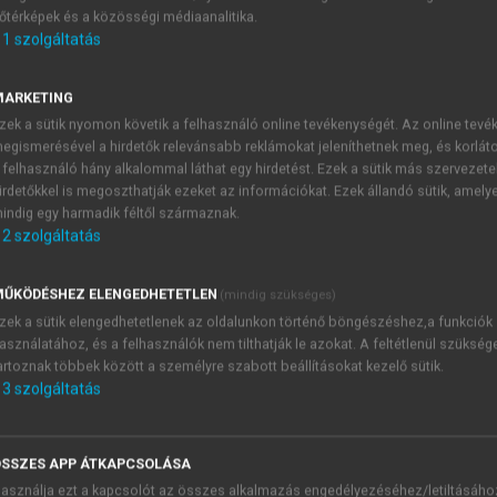
őtérképek és a közösségi médiaanalitika.
E-MAIL-CÍM
1
szolgáltatás
MARKETING
NÉV
zek a sütik nyomon követik a felhasználó online tevékenységét. Az online tev
egismerésével a hirdetők relevánsabb reklámokat jeleníthetnek meg, és korlát
 felhasználó hány alkalommal láthat egy hirdetést. Ezek a sütik más szervezete
JELSZÓ
irdetőkkel is megoszthatják ezeket az információkat. Ezek állandó sütik, amely
indig egy harmadik féltől származnak.
2
szolgáltatás
JELSZÓ ÚJRA
PÉS
ŰKÖDÉSHEZ ELENGEDHETETLEN
(mindig szükséges)
zek a sütik elengedhetetlenek az oldalunkon történő böngészéshez,a funkciók
asználatához, és a felhasználók nem tilthatják le azokat. A feltétlenül szükség
Kérek értesítést a MeRSZ új
artoznak többek között a személyre szabott beállításokat kezelő sütik.
Kérek értesítést az Akadémi
3
szolgáltatás
akcióiról.
 VAGY?
Az
Adatkezelési tájékozta
yi azonosítóval
veszem és elfogadom.
SSZES APP ÁTKAPCSOLÁSA
Az
Általános vásárlási felt
asználja ezt a kapcsolót az összes alkalmazás engedélyezéséhez/letiltásáho