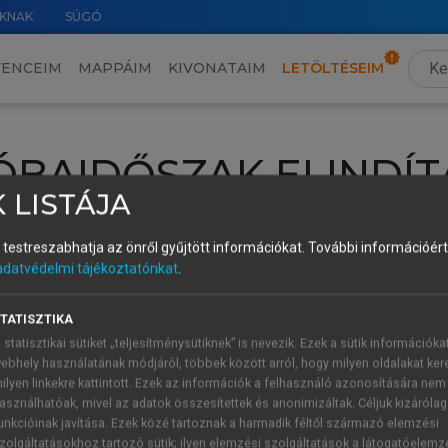
KNAK
SÚGÓ
VENCEIM
MAPPÁIM
KIVONATAIM
LETÖLTÉSEIM
ÓBAIDŐSZAK ELINDÍT
 LISTÁJA
intéséhez lépj be a saját fiókoddal, iskolai azonosítóddal vagy ú
és testreszabhatja az önről gyűjtött információkat.
További információért 
Új felhasználóként
1 óra díjmentes hozzáférésre
vagy jogosult
adatvédelmi tájékoztatónkat
.
k elindításához,
jelentkezz
be meglévő fiókoddal,
vagy hozz lé
A regisztráció után a
próbaidőszak
automatikusan
elindul.
TATISZTIKA
 statisztikai sütiket „teljesítménysütiknek” is nevezik. Ezek a sütik információka
ebhely használatának módjáról, többek között arról, hogy milyen oldalakat kere
ilyen linkekre kattintott. Ezek az információk a felhasználó azonosítására nem
ÚJ FIÓK 
ÁT FIÓKKAL
asználhatóak, mivel az adatok összesítettek és anonimizáltak. Céljuk kizáróla
1 óra díjme
unkcióinak javítása. Ezek közé tartoznak a harmadik féltől származó elemzési
zolgáltatásokhoz tartozó sütik; ilyen elemzési szolgáltatások a látogatóelemz