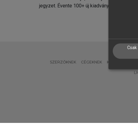
jegyzet. Évente 100+ új kiadvány.
kiadvá
Csak 
SZERZŐKNEK
CÉGEKNEK
KÖNYVTÁROSO
L
Verzió: 2.7.2