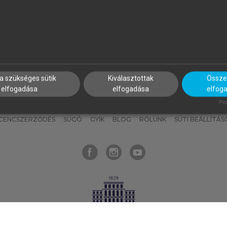
nyokat, hogy bármikor azonnal
részeket, és
készíts
saj
hozzájuk férhess!
jegyzeteket!
a szükséges sütik
Kiválasztottak
Összes
elfogadása
elfogadása
elfog
KNAK
SZERKESZTÉSI ÉS LEKTORÁLÁSI ALAPELVEK
MI – ÁLTALÁNOS
Pow
ICENCSZERZŐDÉS
SÚGÓ
GYIK
BLOG
RÓLUNK
SÜTI BEÁLLÍTÁS