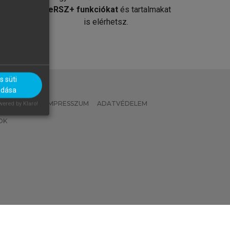
át
MeRSZ+ funkciókat
és tartalmakat
is elérhetsz.
 süti
adása
 IRÁNYELVEK
IMPRESSZUM
ADATVÉDELEM
ered by Klaro!
OK