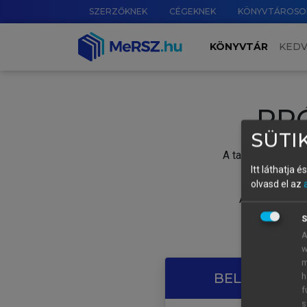
SZERZŐKNEK
CÉGEKNEK
KÖNYVTÁROSO
KÖNYVTÁR
KED
PR
SÜTIK
A tartalom megtek
Itt láthatja 
olvasd el az
A próbaidősza
S
A
w
m
BELÉPÉS SAJ
h
f
s