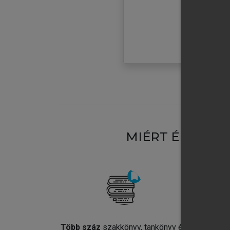
MIÉRT ÉRDEME
Több száz
szakkönyv, tankönyv és
Jel