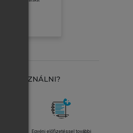
erződéseiben foglaltakat
ogadom.
ÓBÁLOM
AT HASZNÁLNI?
ntos
Egyéni előfizetéssel további