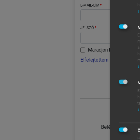
h
E-MAIL-CÍM
↓
JELSZÓ
E
m
a
Maradjon belépve
h
Elfelejtettem a jelszavamat
m
↓
BELÉ
M
E
h
t
↓
TANULÓ
Belépés intézmén
Ö
H