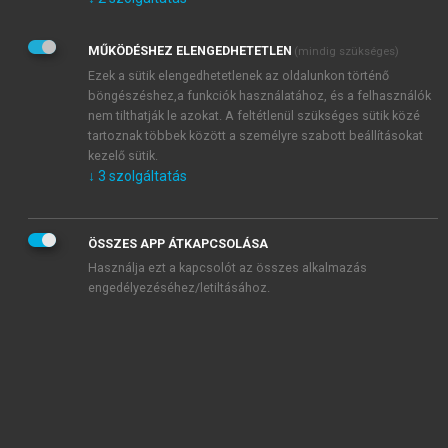
Kérek értesítést az Akadémiai Kiadó Zrt. újdonságairól,
akcióiról.
MŰKÖDÉSHEZ ELENGEDHETETLEN
(mindig szükséges)
Az
Adatkezelési tájékoztatóban
foglaltakat tudomásul
veszem és elfogadom.
Ezek a sütik elengedhetetlenek az oldalunkon történő
Az
Általános vásárlási feltételeket
, valamint a
szotar.net
és a
böngészéshez,a funkciók használatához, és a felhasználók
mersz.hu
oldalak licencszerződéseiben foglaltakat
nem tilthatják le azokat. A feltétlenül szükséges sütik közé
tudomásul veszem és elfogadom.
tartoznak többek között a személyre szabott beállításokat
kezelő sütik.
↓
3
szolgáltatás
KIPRÓBÁLOM
ÖSSZES APP ÁTKAPCSOLÁSA
Használja ezt a kapcsolót az összes alkalmazás
engedélyezéséhez/letiltásához.
MIÉRT ÉRDEMES A MERSZ ONLINE
OKOSKÖNYVTÁRAT HASZNÁLNI?