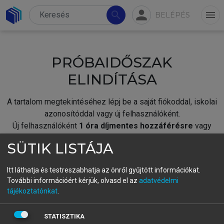
person
search
menu
BELÉPÉS
PRÓBAIDŐSZAK
ELINDÍTÁSA
A tartalom megtekintéséhez lépj be a saját fiókoddal, iskolai
azonosítóddal vagy új felhasználóként.
Új felhasználóként
1 óra díjmentes hozzáférésre
vagy
jogosult.
SÜTIK LISTÁJA
A próbaidőszak elindításához,
jelentkezz
be meglévő
fiókoddal,
vagy hozz létre új fiókot.
Itt láthatja és testreszabhatja az önről gyűjtött információkat.
További információért kérjük, olvasd el az
adatvédelmi
A regisztráció után a
próbaidőszak
automatikusan
elindul.
tájékoztatónkat
.
BELÉPÉS SAJÁT FIÓKKAL
STATISZTIKA