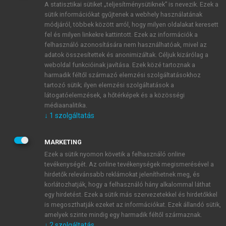
A statisztikai sütiket „teljesítménysütiknek” is nevezik. Ezek a
sütik információkat gyűjtenek a webhely használatának
módjáról, többek között arról, hogy milyen oldalakat keresett
ÚJ FIÓK LÉTREHOZÁSA
fel és milyen linkekre kattintott. Ezek az információk a
1 óra díjmentes hozzáférés
felhasználó azonosítására nem használhatóak, mivel az
adatok összesítettek és anonimizáltak. Céljuk kizárólag a
weboldal funkcióinak javítása. Ezek közé tartoznak a
E-MAIL-CÍM
harmadik féltől származó elemzési szolgáltatásokhoz
tartozó sütik; ilyen elemzési szolgáltatások a
látogatóelemzések, a hőtérképek és a közösségi
NÉV
médiaanalitika.
↓
1
szolgáltatás
JELSZÓ
MARKETING
Ezek a sütik nyomon követik a felhasználó online
tevékenységét. Az online tevékenységek megismerésével a
JELSZÓ ÚJRA
hirdetők relevánsabb reklámokat jeleníthetnek meg, és
korlátozhatják, hogy a felhasználó hány alkalommal láthat
egy hirdetést. Ezek a sütik más szervezetekkel és hirdetőkkel
is megoszthatják ezeket az információkat. Ezek állandó sütik,
Kérek értesítést a MeRSZ újdonságairól, akcióiról.
amelyek szinte mindig egy harmadik féltől származnak.
↓
2
szolgáltatás