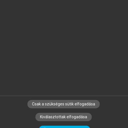
Jelöld meg a számodra fontos részeket, és
készíts
saját
jegyzeteket!
Egyéni előfizetéssel további
MeRSZ+ funkciókat
és
tartalmakat is elérhetsz.
Csak a szükséges sütik elfogadása
SZERZŐKNEK
CÉGEKNEK
KÖNYVTÁROSOKNAK
Kiválasztottak elfogadása
SZERKESZTÉSI ÉS LEKTORÁLÁSI ALAPELVEK