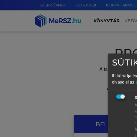
SZERZŐKNEK
CÉGEKNEK
KÖNYVTÁROSO
KÖNYVTÁR
KED
PR
SÜTIK
A tartalom megtek
Itt láthatja 
olvasd el az
A próbaidősza
S
A
w
m
BELÉPÉS SAJ
h
f
s