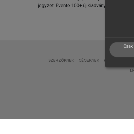
jegyzet. Évente 100+ új kiadvány.
kiadvá
Csak 
SZERZŐKNEK
CÉGEKNEK
KÖNYVTÁROSO
L
Verzió: 2.7.2