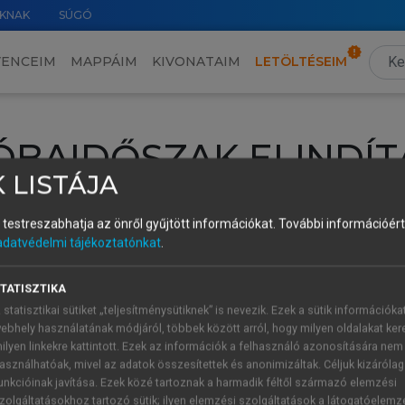
KNAK
SÚGÓ
VENCEIM
MAPPÁIM
KIVONATAIM
LETÖLTÉSEIM
ÓBAIDŐSZAK ELINDÍT
 LISTÁJA
intéséhez lépj be a saját fiókoddal, iskolai azonosítóddal vagy ú
és testreszabhatja az önről gyűjtött információkat.
További információért 
Új felhasználóként
1 óra díjmentes hozzáférésre
vagy jogosult
adatvédelmi tájékoztatónkat
.
k elindításához,
jelentkezz
be meglévő fiókoddal,
vagy hozz lé
A regisztráció után a
próbaidőszak
automatikusan
elindul.
TATISZTIKA
 statisztikai sütiket „teljesítménysütiknek” is nevezik. Ezek a sütik információka
ebhely használatának módjáról, többek között arról, hogy milyen oldalakat kere
ilyen linkekre kattintott. Ezek az információk a felhasználó azonosítására nem
ÚJ FIÓK 
ÁT FIÓKKAL
asználhatóak, mivel az adatok összesítettek és anonimizáltak. Céljuk kizáróla
1 óra díjme
unkcióinak javítása. Ezek közé tartoznak a harmadik féltől származó elemzési
zolgáltatásokhoz tartozó sütik; ilyen elemzési szolgáltatások a látogatóelemz