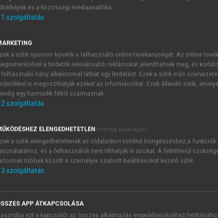
őtérképek és a közösségi médiaanalitika.
E-MAIL-CÍM
1
szolgáltatás
MARKETING
NÉV
zek a sütik nyomon követik a felhasználó online tevékenységét. Az online tev
egismerésével a hirdetők relevánsabb reklámokat jeleníthetnek meg, és korlát
 felhasználó hány alkalommal láthat egy hirdetést. Ezek a sütik más szervezete
JELSZÓ
irdetőkkel is megoszthatják ezeket az információkat. Ezek állandó sütik, amely
indig egy harmadik féltől származnak.
2
szolgáltatás
JELSZÓ ÚJRA
PÉS
ŰKÖDÉSHEZ ELENGEDHETETLEN
(mindig szükséges)
zek a sütik elengedhetetlenek az oldalunkon történő böngészéshez,a funkciók
asználatához, és a felhasználók nem tilthatják le azokat. A feltétlenül szükség
Kérek értesítést a MeRSZ új
artoznak többek között a személyre szabott beállításokat kezelő sütik.
Kérek értesítést az Akadémi
3
szolgáltatás
akcióiról.
 VAGY?
Az
Adatkezelési tájékozta
yi azonosítóval
veszem és elfogadom.
SSZES APP ÁTKAPCSOLÁSA
Az
Általános vásárlási felt
asználja ezt a kapcsolót az összes alkalmazás engedélyezéséhez/letiltásáho