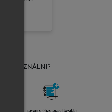
erződéseiben foglaltakat
ogadom.
ÓBÁLOM
AT HASZNÁLNI?
ntos
Egyéni előfizetéssel további