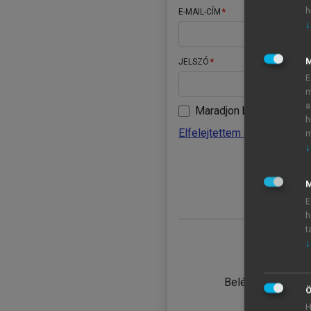
h
E-MAIL-CÍM
↓
JELSZÓ
E
m
a
Maradjon belépve
h
Elfelejtettem a jelszavamat
m
↓
BELÉ
M
E
h
t
↓
TANULÓ
Belépés intézmén
Ö
H