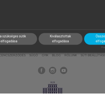
nyokat, hogy bármikor azonnal
részeket, és
készíts
saj
hozzájuk férhess!
jegyzeteket!
a szükséges sütik
Kiválasztottak
Összes
elfogadása
elfogadása
elfog
KNAK
SZERKESZTÉSI ÉS LEKTORÁLÁSI ALAPELVEK
MI – ÁLTALÁNOS
Pow
ICENCSZERZŐDÉS
SÚGÓ
GYIK
BLOG
RÓLUNK
SÜTI BEÁLLÍTÁS