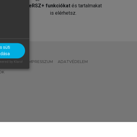
át
MeRSZ+ funkciókat
és tartalmakat
is elérhetsz.
 süti
adása
 IRÁNYELVEK
IMPRESSZUM
ADATVÉDELEM
ered by Klaro!
OK