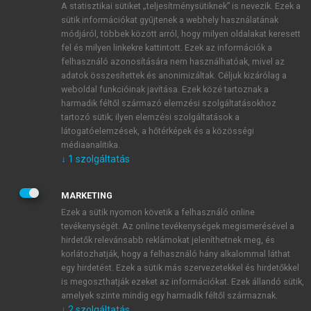
A statisztikai sütiket „teljesítménysütiknek” is nevezik. Ezek a
sütik információkat gyűjtenek a webhely használatának
módjáról, többek között arról, hogy milyen oldalakat keresett
ÚJ FIÓK LÉTREHOZÁSA
fel és milyen linkekre kattintott. Ezek az információk a
1 óra díjmentes hozzáférés
felhasználó azonosítására nem használhatóak, mivel az
adatok összesítettek és anonimizáltak. Céljuk kizárólag a
weboldal funkcióinak javítása. Ezek közé tartoznak a
E-MAIL-CÍM
harmadik féltől származó elemzési szolgáltatásokhoz
tartozó sütik; ilyen elemzési szolgáltatások a
látogatóelemzések, a hőtérképek és a közösségi
NÉV
médiaanalitika.
↓
1
szolgáltatás
JELSZÓ
MARKETING
Ezek a sütik nyomon követik a felhasználó online
tevékenységét. Az online tevékenységek megismerésével a
JELSZÓ ÚJRA
hirdetők relevánsabb reklámokat jeleníthetnek meg, és
korlátozhatják, hogy a felhasználó hány alkalommal láthat
egy hirdetést. Ezek a sütik más szervezetekkel és hirdetőkkel
is megoszthatják ezeket az információkat. Ezek állandó sütik,
Kérek értesítést a MeRSZ újdonságairól, akcióiról.
amelyek szinte mindig egy harmadik féltől származnak.
↓
2
szolgáltatás