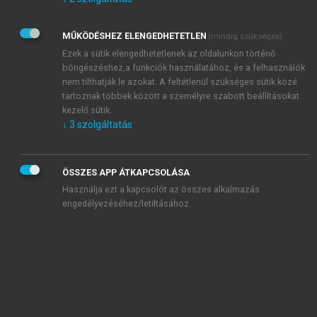
Kérek értesítést az Akadémiai Kiadó Zrt. újdonságairól,
akcióiról.
MŰKÖDÉSHEZ ELENGEDHETETLEN
(mindig szükséges)
Az
Adatkezelési tájékoztatóban
foglaltakat tudomásul
veszem és elfogadom.
Ezek a sütik elengedhetetlenek az oldalunkon történő
Az
Általános vásárlási feltételeket
, valamint a
szotar.net
és a
böngészéshez,a funkciók használatához, és a felhasználók
mersz.hu
oldalak licencszerződéseiben foglaltakat
nem tilthatják le azokat. A feltétlenül szükséges sütik közé
tudomásul veszem és elfogadom.
tartoznak többek között a személyre szabott beállításokat
kezelő sütik.
↓
3
szolgáltatás
KIPRÓBÁLOM
ÖSSZES APP ÁTKAPCSOLÁSA
Használja ezt a kapcsolót az összes alkalmazás
engedélyezéséhez/letiltásához.
MIÉRT ÉRDEMES A MERSZ ONLINE
OKOSKÖNYVTÁRAT HASZNÁLNI?