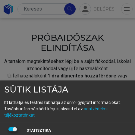
person
search
menu
BELÉPÉS
PRÓBAIDŐSZAK
ELINDÍTÁSA
A tartalom megtekintéséhez lépj be a saját fiókoddal, iskolai
azonosítóddal vagy új felhasználóként.
Új felhasználóként
1 óra díjmentes hozzáférésre
vagy
jogosult.
SÜTIK LISTÁJA
A próbaidőszak elindításához,
jelentkezz
be meglévő
fiókoddal,
vagy hozz létre új fiókot.
Itt láthatja és testreszabhatja az önről gyűjtött információkat.
További információért kérjük, olvasd el az
adatvédelmi
A regisztráció után a
próbaidőszak
automatikusan
elindul.
tájékoztatónkat
.
BELÉPÉS SAJÁT FIÓKKAL
STATISZTIKA