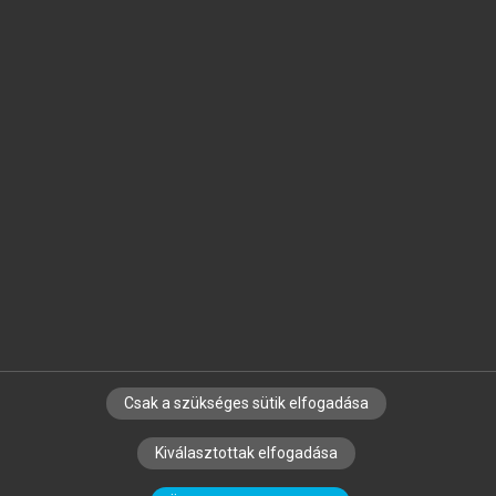
Jelöld meg a számodra fontos részeket, és
készíts
saját
jegyzeteket!
Egyéni előfizetéssel további
MeRSZ+ funkciókat
és
tartalmakat is elérhetsz.
Csak a szükséges sütik elfogadása
SZERZŐKNEK
CÉGEKNEK
KÖNYVTÁROSOKNAK
Kiválasztottak elfogadása
SZERKESZTÉSI ÉS LEKTORÁLÁSI ALAPELVEK