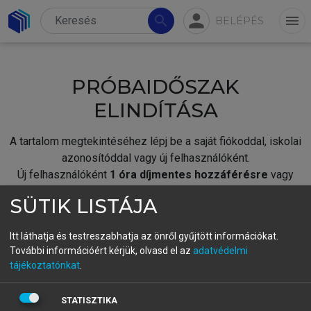
person
search
menu
BELÉPÉS
PRÓBAIDŐSZAK
ELINDÍTÁSA
A tartalom megtekintéséhez lépj be a saját fiókoddal, iskolai
azonosítóddal vagy új felhasználóként.
Új felhasználóként
1 óra díjmentes hozzáférésre
vagy
jogosult.
SÜTIK LISTÁJA
A próbaidőszak elindításához,
jelentkezz
be meglévő
fiókoddal,
vagy hozz létre új fiókot.
Itt láthatja és testreszabhatja az önről gyűjtött információkat.
További információért kérjük, olvasd el az
adatvédelmi
A regisztráció után a
próbaidőszak
automatikusan
elindul.
tájékoztatónkat
.
BELÉPÉS SAJÁT FIÓKKAL
STATISZTIKA