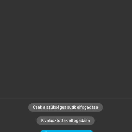
Jelöld meg a számodra fontos részeket, és
készíts
saját
jegyzeteket!
Egyéni előfizetéssel további
MeRSZ+ funkciókat
és
tartalmakat is elérhetsz.
Csak a szükséges sütik elfogadása
SZERZŐKNEK
CÉGEKNEK
KÖNYVTÁROSOKNAK
Kiválasztottak elfogadása
SZERKESZTÉSI ÉS LEKTORÁLÁSI ALAPELVEK