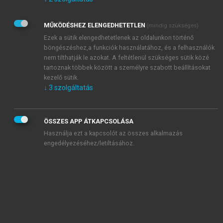
Kérek értesítést az Akadémiai Kiadó Zrt. újdonságairól,
akcióiról.
MŰKÖDÉSHEZ ELENGEDHETETLEN
(mindig szükséges)
Az
Adatkezelési tájékoztatóban
foglaltakat tudomásul
veszem és elfogadom.
Ezek a sütik elengedhetetlenek az oldalunkon történő
Az
Általános vásárlási feltételeket
, valamint a
szotar.net
és a
böngészéshez,a funkciók használatához, és a felhasználók
mersz.hu
oldalak licencszerződéseiben foglaltakat
nem tilthatják le azokat. A feltétlenül szükséges sütik közé
tudomásul veszem és elfogadom.
tartoznak többek között a személyre szabott beállításokat
kezelő sütik.
↓
3
szolgáltatás
KIPRÓBÁLOM
ÖSSZES APP ÁTKAPCSOLÁSA
Használja ezt a kapcsolót az összes alkalmazás
engedélyezéséhez/letiltásához.
MIÉRT ÉRDEMES A MERSZ ONLINE
OKOSKÖNYVTÁRAT HASZNÁLNI?