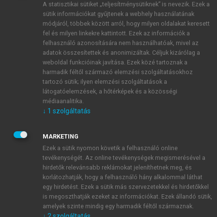
A statisztikai sütiket „teljesítménysütiknek” is nevezik. Ezek a
sütik információkat gyűjtenek a webhely használatának
módjáról, többek között arról, hogy milyen oldalakat keresett
ÚJ FIÓK LÉTREHOZÁSA
fel és milyen linkekre kattintott. Ezek az információk a
1 óra díjmentes hozzáférés
felhasználó azonosítására nem használhatóak, mivel az
adatok összesítettek és anonimizáltak. Céljuk kizárólag a
weboldal funkcióinak javítása. Ezek közé tartoznak a
E-MAIL-CÍM
harmadik féltől származó elemzési szolgáltatásokhoz
tartozó sütik; ilyen elemzési szolgáltatások a
látogatóelemzések, a hőtérképek és a közösségi
NÉV
médiaanalitika.
↓
1
szolgáltatás
JELSZÓ
MARKETING
Ezek a sütik nyomon követik a felhasználó online
tevékenységét. Az online tevékenységek megismerésével a
JELSZÓ ÚJRA
hirdetők relevánsabb reklámokat jeleníthetnek meg, és
korlátozhatják, hogy a felhasználó hány alkalommal láthat
egy hirdetést. Ezek a sütik más szervezetekkel és hirdetőkkel
is megoszthatják ezeket az információkat. Ezek állandó sütik,
Kérek értesítést a MeRSZ újdonságairól, akcióiról.
amelyek szinte mindig egy harmadik féltől származnak.
↓
2
szolgáltatás