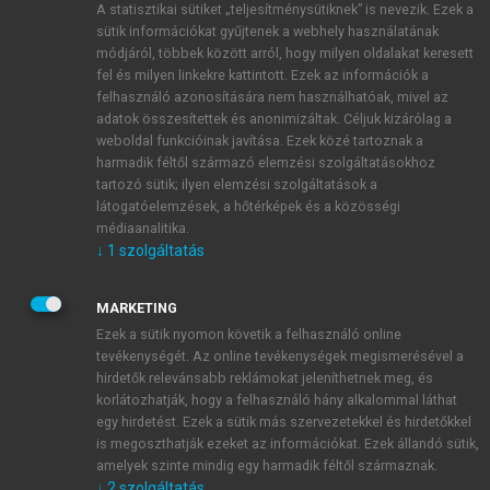
A statisztikai sütiket „teljesítménysütiknek” is nevezik. Ezek a
sütik információkat gyűjtenek a webhely használatának
módjáról, többek között arról, hogy milyen oldalakat keresett
ÚJ FIÓK LÉTREHOZÁSA
fel és milyen linkekre kattintott. Ezek az információk a
1 óra díjmentes hozzáférés
felhasználó azonosítására nem használhatóak, mivel az
adatok összesítettek és anonimizáltak. Céljuk kizárólag a
weboldal funkcióinak javítása. Ezek közé tartoznak a
E-MAIL-CÍM
harmadik féltől származó elemzési szolgáltatásokhoz
tartozó sütik; ilyen elemzési szolgáltatások a
látogatóelemzések, a hőtérképek és a közösségi
NÉV
médiaanalitika.
↓
1
szolgáltatás
JELSZÓ
MARKETING
Ezek a sütik nyomon követik a felhasználó online
tevékenységét. Az online tevékenységek megismerésével a
JELSZÓ ÚJRA
hirdetők relevánsabb reklámokat jeleníthetnek meg, és
korlátozhatják, hogy a felhasználó hány alkalommal láthat
egy hirdetést. Ezek a sütik más szervezetekkel és hirdetőkkel
is megoszthatják ezeket az információkat. Ezek állandó sütik,
Kérek értesítést a MeRSZ újdonságairól, akcióiról.
amelyek szinte mindig egy harmadik féltől származnak.
↓
2
szolgáltatás