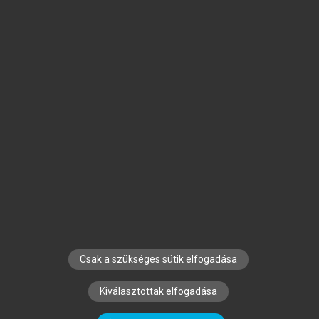
Jelöld meg a számodra fontos részeket, és
készíts
saját
jegyzeteket!
Egyéni előfizetéssel további
MeRSZ+ funkciókat
és
tartalmakat is elérhetsz.
Csak a szükséges sütik elfogadása
SZERZŐKNEK
CÉGEKNEK
KÖNYVTÁROSOKNAK
Kiválasztottak elfogadása
SZERKESZTÉSI ÉS LEKTORÁLÁSI ALAPELVEK