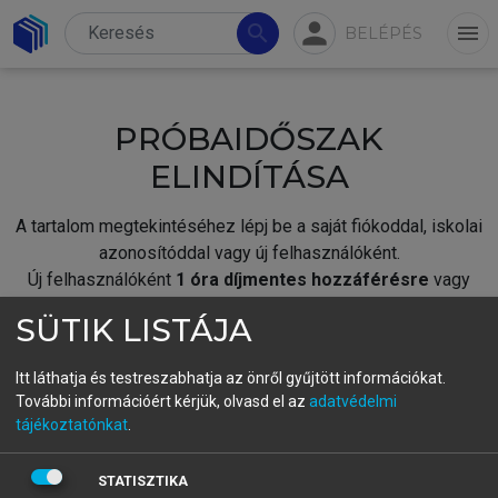
person
search
menu
BELÉPÉS
PRÓBAIDŐSZAK
ELINDÍTÁSA
A tartalom megtekintéséhez lépj be a saját fiókoddal, iskolai
azonosítóddal vagy új felhasználóként.
Új felhasználóként
1 óra díjmentes hozzáférésre
vagy
jogosult.
SÜTIK LISTÁJA
A próbaidőszak elindításához,
jelentkezz
be meglévő
fiókoddal,
vagy hozz létre új fiókot.
Itt láthatja és testreszabhatja az önről gyűjtött információkat.
További információért kérjük, olvasd el az
adatvédelmi
A regisztráció után a
próbaidőszak
automatikusan
elindul.
tájékoztatónkat
.
BELÉPÉS SAJÁT FIÓKKAL
STATISZTIKA