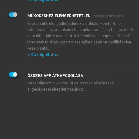
Kérek értesítést az Akadémiai Kiadó Zrt. újdonságairól,
akcióiról.
MŰKÖDÉSHEZ ELENGEDHETETLEN
(mindig szükséges)
Az
Adatkezelési tájékoztatóban
foglaltakat tudomásul
veszem és elfogadom.
Ezek a sütik elengedhetetlenek az oldalunkon történő
Az
Általános vásárlási feltételeket
, valamint a
szotar.net
és a
böngészéshez,a funkciók használatához, és a felhasználók
mersz.hu
oldalak licencszerződéseiben foglaltakat
nem tilthatják le azokat. A feltétlenül szükséges sütik közé
tudomásul veszem és elfogadom.
tartoznak többek között a személyre szabott beállításokat
kezelő sütik.
↓
3
szolgáltatás
KIPRÓBÁLOM
ÖSSZES APP ÁTKAPCSOLÁSA
Használja ezt a kapcsolót az összes alkalmazás
engedélyezéséhez/letiltásához.
MIÉRT ÉRDEMES A MERSZ ONLINE
OKOSKÖNYVTÁRAT HASZNÁLNI?