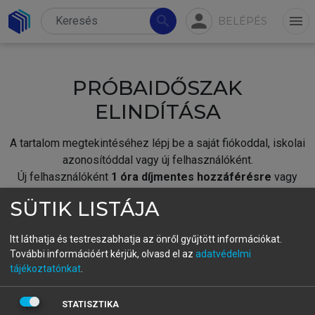
person
search
menu
BELÉPÉS
PRÓBAIDŐSZAK
ELINDÍTÁSA
A tartalom megtekintéséhez lépj be a saját fiókoddal, iskolai
azonosítóddal vagy új felhasználóként.
Új felhasználóként
1 óra díjmentes hozzáférésre
vagy
jogosult.
SÜTIK LISTÁJA
A próbaidőszak elindításához,
jelentkezz
be meglévő
fiókoddal,
vagy hozz létre új fiókot.
Itt láthatja és testreszabhatja az önről gyűjtött információkat.
További információért kérjük, olvasd el az
adatvédelmi
A regisztráció után a
próbaidőszak
automatikusan
elindul.
tájékoztatónkat
.
BELÉPÉS SAJÁT FIÓKKAL
STATISZTIKA