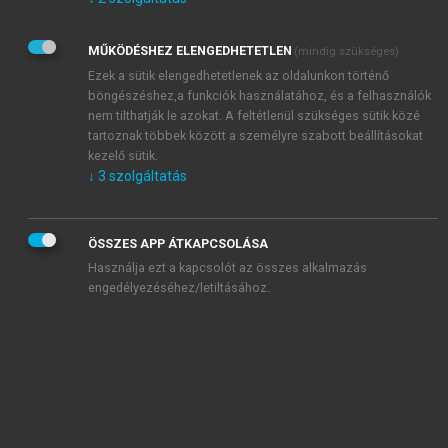
Kérek értesítést az Akadémiai Kiadó Zrt. újdonságairól,
akcióiról.
MŰKÖDÉSHEZ ELENGEDHETETLEN
(mindig szükséges)
Az
Adatkezelési tájékoztatóban
foglaltakat tudomásul
veszem és elfogadom.
Ezek a sütik elengedhetetlenek az oldalunkon történő
Az
Általános vásárlási feltételeket
, valamint a
szotar.net
és a
böngészéshez,a funkciók használatához, és a felhasználók
mersz.hu
oldalak licencszerződéseiben foglaltakat
nem tilthatják le azokat. A feltétlenül szükséges sütik közé
tudomásul veszem és elfogadom.
tartoznak többek között a személyre szabott beállításokat
kezelő sütik.
↓
3
szolgáltatás
KIPRÓBÁLOM
ÖSSZES APP ÁTKAPCSOLÁSA
Használja ezt a kapcsolót az összes alkalmazás
engedélyezéséhez/letiltásához.
MIÉRT ÉRDEMES A MERSZ ONLINE
OKOSKÖNYVTÁRAT HASZNÁLNI?