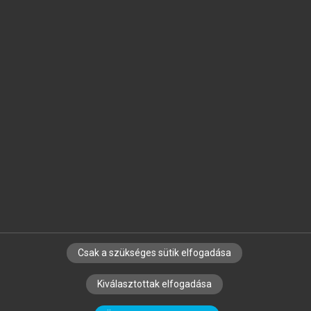
Jelöld meg a számodra fontos részeket, és
készíts
saját
jegyzeteket!
Egyéni előfizetéssel további
MeRSZ+ funkciókat
és
tartalmakat is elérhetsz.
Csak a szükséges sütik elfogadása
SZERZŐKNEK
CÉGEKNEK
KÖNYVTÁROSOKNAK
Kiválasztottak elfogadása
SZERKESZTÉSI ÉS LEKTORÁLÁSI ALAPELVEK