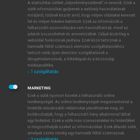
A statisztikai sütiket „teljesítménysütiknek” is nevezik. Ezek a
sütik információkat gyűjtenek a webhely használatának
módjáról, többek között arról, hogy milyen oldalakat keresett
ÚJ FIÓK LÉTREHOZÁSA
fel és milyen linkekre kattintott. Ezek az információk a
1 óra díjmentes hozzáférés
felhasználó azonosítására nem használhatóak, mivel az
adatok összesítettek és anonimizáltak. Céljuk kizárólag a
weboldal funkcióinak javítása. Ezek közé tartoznak a
E-MAIL-CÍM
harmadik féltől származó elemzési szolgáltatásokhoz
tartozó sütik; ilyen elemzési szolgáltatások a
látogatóelemzések, a hőtérképek és a közösségi
NÉV
médiaanalitika.
↓
1
szolgáltatás
JELSZÓ
MARKETING
Ezek a sütik nyomon követik a felhasználó online
tevékenységét. Az online tevékenységek megismerésével a
JELSZÓ ÚJRA
hirdetők relevánsabb reklámokat jeleníthetnek meg, és
korlátozhatják, hogy a felhasználó hány alkalommal láthat
egy hirdetést. Ezek a sütik más szervezetekkel és hirdetőkkel
is megoszthatják ezeket az információkat. Ezek állandó sütik,
Kérek értesítést a MeRSZ újdonságairól, akcióiról.
amelyek szinte mindig egy harmadik féltől származnak.
↓
2
szolgáltatás