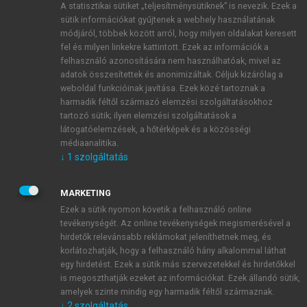
A statisztikai sütiket „teljesítménysütiknek” is nevezik. Ezek a
sütik információkat gyűjtenek a webhely használatának
módjáról, többek között arról, hogy milyen oldalakat keresett
ÚJ FIÓK LÉTREHOZÁSA
fel és milyen linkekre kattintott. Ezek az információk a
1 óra díjmentes hozzáférés
felhasználó azonosítására nem használhatóak, mivel az
adatok összesítettek és anonimizáltak. Céljuk kizárólag a
weboldal funkcióinak javítása. Ezek közé tartoznak a
E-MAIL-CÍM
harmadik féltől származó elemzési szolgáltatásokhoz
tartozó sütik; ilyen elemzési szolgáltatások a
látogatóelemzések, a hőtérképek és a közösségi
NÉV
médiaanalitika.
↓
1
szolgáltatás
JELSZÓ
MARKETING
Ezek a sütik nyomon követik a felhasználó online
tevékenységét. Az online tevékenységek megismerésével a
JELSZÓ ÚJRA
hirdetők relevánsabb reklámokat jeleníthetnek meg, és
korlátozhatják, hogy a felhasználó hány alkalommal láthat
egy hirdetést. Ezek a sütik más szervezetekkel és hirdetőkkel
is megoszthatják ezeket az információkat. Ezek állandó sütik,
Kérek értesítést a MeRSZ újdonságairól, akcióiról.
amelyek szinte mindig egy harmadik féltől származnak.
↓
2
szolgáltatás