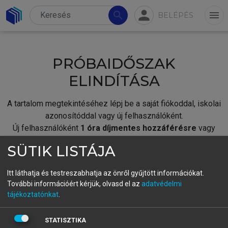
person
search
menu
BELÉPÉS
PRÓBAIDŐSZAK
ELINDÍTÁSA
A tartalom megtekintéséhez lépj be a saját fiókoddal, iskolai
azonosítóddal vagy új felhasználóként.
Új felhasználóként
1 óra díjmentes hozzáférésre
vagy
jogosult.
SÜTIK LISTÁJA
A próbaidőszak elindításához,
jelentkezz
be meglévő
fiókoddal,
vagy hozz létre új fiókot.
Itt láthatja és testreszabhatja az önről gyűjtött információkat.
További információért kérjük, olvasd el az
adatvédelmi
A regisztráció után a
próbaidőszak
automatikusan
elindul.
tájékoztatónkat
.
BELÉPÉS SAJÁT FIÓKKAL
STATISZTIKA