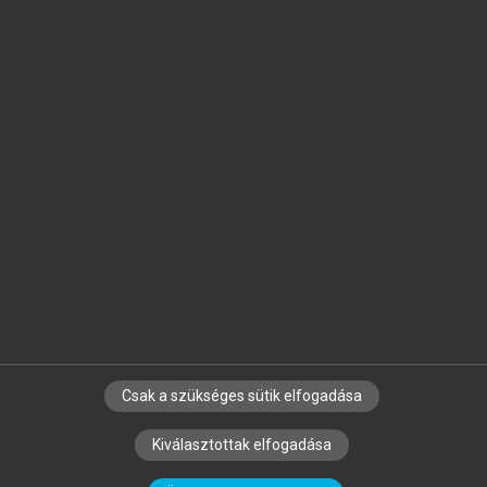
Jelöld meg a számodra fontos részeket, és
készíts
saját
jegyzeteket!
Egyéni előfizetéssel további
MeRSZ+ funkciókat
és
tartalmakat is elérhetsz.
Csak a szükséges sütik elfogadása
SZERZŐKNEK
CÉGEKNEK
KÖNYVTÁROSOKNAK
Kiválasztottak elfogadása
SZERKESZTÉSI ÉS LEKTORÁLÁSI ALAPELVEK