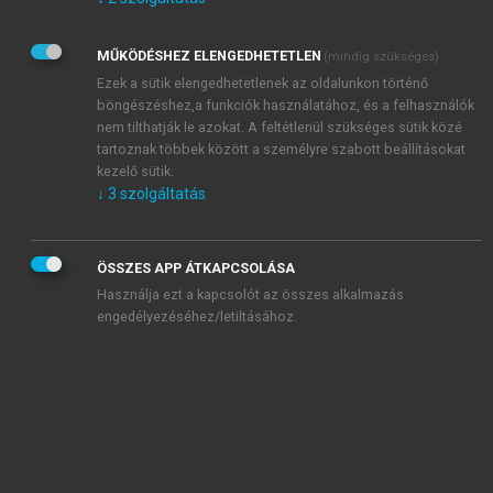
Kérek értesítést az Akadémiai Kiadó Zrt. újdonságairól,
akcióiról.
MŰKÖDÉSHEZ ELENGEDHETETLEN
(mindig szükséges)
Az
Adatkezelési tájékoztatóban
foglaltakat tudomásul
veszem és elfogadom.
Ezek a sütik elengedhetetlenek az oldalunkon történő
Az
Általános vásárlási feltételeket
, valamint a
szotar.net
és a
böngészéshez,a funkciók használatához, és a felhasználók
mersz.hu
oldalak licencszerződéseiben foglaltakat
nem tilthatják le azokat. A feltétlenül szükséges sütik közé
tudomásul veszem és elfogadom.
tartoznak többek között a személyre szabott beállításokat
kezelő sütik.
↓
3
szolgáltatás
KIPRÓBÁLOM
ÖSSZES APP ÁTKAPCSOLÁSA
Használja ezt a kapcsolót az összes alkalmazás
engedélyezéséhez/letiltásához.
MIÉRT ÉRDEMES A MERSZ ONLINE
OKOSKÖNYVTÁRAT HASZNÁLNI?