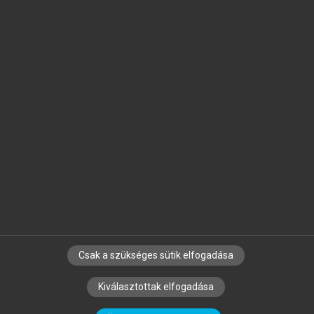
Jelöld meg a számodra fontos részeket, és
készíts
saját
jegyzeteket!
Egyéni előfizetéssel további
MeRSZ+ funkciókat
és
tartalmakat is elérhetsz.
Csak a szükséges sütik elfogadása
SZERZŐKNEK
CÉGEKNEK
KÖNYVTÁROSOKNAK
Kiválasztottak elfogadása
SZERKESZTÉSI ÉS LEKTORÁLÁSI ALAPELVEK