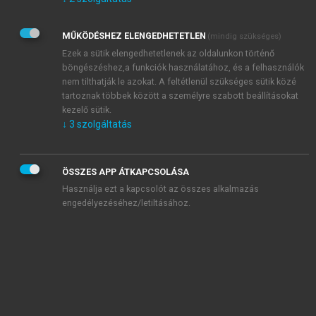
Kérek értesítést az Akadémiai Kiadó Zrt. újdonságairól,
akcióiról.
MŰKÖDÉSHEZ ELENGEDHETETLEN
(mindig szükséges)
Az
Adatkezelési tájékoztatóban
foglaltakat tudomásul
veszem és elfogadom.
Ezek a sütik elengedhetetlenek az oldalunkon történő
Az
Általános vásárlási feltételeket
, valamint a
szotar.net
és a
böngészéshez,a funkciók használatához, és a felhasználók
mersz.hu
oldalak licencszerződéseiben foglaltakat
nem tilthatják le azokat. A feltétlenül szükséges sütik közé
tudomásul veszem és elfogadom.
tartoznak többek között a személyre szabott beállításokat
kezelő sütik.
↓
3
szolgáltatás
KIPRÓBÁLOM
ÖSSZES APP ÁTKAPCSOLÁSA
Használja ezt a kapcsolót az összes alkalmazás
engedélyezéséhez/letiltásához.
MIÉRT ÉRDEMES A MERSZ ONLINE
OKOSKÖNYVTÁRAT HASZNÁLNI?