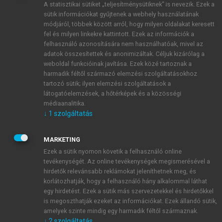
A statisztikai sütiket „teljesítménysütiknek” is nevezik. Ezek a
sütik információkat gyűjtenek a webhely használatának
módjáról, többek között arról, hogy milyen oldalakat keresett
ÚJ FIÓK LÉTREHOZÁSA
fel és milyen linkekre kattintott. Ezek az információk a
1 óra díjmentes hozzáférés
felhasználó azonosítására nem használhatóak, mivel az
adatok összesítettek és anonimizáltak. Céljuk kizárólag a
weboldal funkcióinak javítása. Ezek közé tartoznak a
E-MAIL-CÍM
harmadik féltől származó elemzési szolgáltatásokhoz
tartozó sütik; ilyen elemzési szolgáltatások a
látogatóelemzések, a hőtérképek és a közösségi
NÉV
médiaanalitika.
↓
1
szolgáltatás
JELSZÓ
MARKETING
Ezek a sütik nyomon követik a felhasználó online
tevékenységét. Az online tevékenységek megismerésével a
JELSZÓ ÚJRA
hirdetők relevánsabb reklámokat jeleníthetnek meg, és
korlátozhatják, hogy a felhasználó hány alkalommal láthat
egy hirdetést. Ezek a sütik más szervezetekkel és hirdetőkkel
is megoszthatják ezeket az információkat. Ezek állandó sütik,
Kérek értesítést a MeRSZ újdonságairól, akcióiról.
amelyek szinte mindig egy harmadik féltől származnak.
↓
2
szolgáltatás