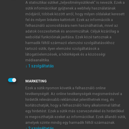
A statisztikai sütiket „teljesítménysütiknek” is nevezik. Ezek a
sütik információkat gyűjtenek a webhely használatának
módjáról, többek között arról, hogy milyen oldalakat keresett
ÚJ FIÓK LÉTREHOZÁSA
fel és milyen linkekre kattintott. Ezek az információk a
1 óra díjmentes hozzáférés
felhasználó azonosítására nem használhatóak, mivel az
adatok összesítettek és anonimizáltak. Céljuk kizárólag a
weboldal funkcióinak javítása. Ezek közé tartoznak a
E-MAIL-CÍM
harmadik féltől származó elemzési szolgáltatásokhoz
tartozó sütik; ilyen elemzési szolgáltatások a
látogatóelemzések, a hőtérképek és a közösségi
NÉV
médiaanalitika.
↓
1
szolgáltatás
JELSZÓ
MARKETING
Ezek a sütik nyomon követik a felhasználó online
tevékenységét. Az online tevékenységek megismerésével a
JELSZÓ ÚJRA
hirdetők relevánsabb reklámokat jeleníthetnek meg, és
korlátozhatják, hogy a felhasználó hány alkalommal láthat
egy hirdetést. Ezek a sütik más szervezetekkel és hirdetőkkel
is megoszthatják ezeket az információkat. Ezek állandó sütik,
Kérek értesítést a MeRSZ újdonságairól, akcióiról.
amelyek szinte mindig egy harmadik féltől származnak.
↓
2
szolgáltatás