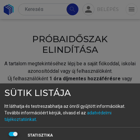
person
search
menu
BELÉPÉS
PRÓBAIDŐSZAK
ELINDÍTÁSA
A tartalom megtekintéséhez lépj be a saját fiókoddal, iskolai
azonosítóddal vagy új felhasználóként.
Új felhasználóként
1 óra díjmentes hozzáférésre
vagy
jogosult.
SÜTIK LISTÁJA
A próbaidőszak elindításához,
jelentkezz
be meglévő
fiókoddal,
vagy hozz létre új fiókot.
Itt láthatja és testreszabhatja az önről gyűjtött információkat.
További információért kérjük, olvasd el az
adatvédelmi
A regisztráció után a
próbaidőszak
automatikusan
elindul.
tájékoztatónkat
.
BELÉPÉS SAJÁT FIÓKKAL
STATISZTIKA