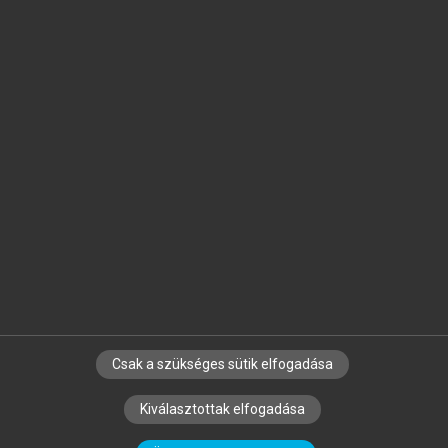
Jelöld meg a számodra fontos részeket, és
készíts
saját
jegyzeteket!
Egyéni előfizetéssel további
MeRSZ+ funkciókat
és
tartalmakat is elérhetsz.
Csak a szükséges sütik elfogadása
SZERZŐKNEK
CÉGEKNEK
KÖNYVTÁROSOKNAK
Kiválasztottak elfogadása
SZERKESZTÉSI ÉS LEKTORÁLÁSI ALAPELVEK