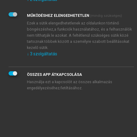
Kérek értesítést az Akadémiai Kiadó Zrt. újdonságairól,
akcióiról.
MŰKÖDÉSHEZ ELENGEDHETETLEN
(mindig szükséges)
Az
Adatkezelési tájékoztatóban
foglaltakat tudomásul
veszem és elfogadom.
Ezek a sütik elengedhetetlenek az oldalunkon történő
Az
Általános vásárlási feltételeket
, valamint a
szotar.net
és a
böngészéshez,a funkciók használatához, és a felhasználók
mersz.hu
oldalak licencszerződéseiben foglaltakat
nem tilthatják le azokat. A feltétlenül szükséges sütik közé
tudomásul veszem és elfogadom.
tartoznak többek között a személyre szabott beállításokat
kezelő sütik.
↓
3
szolgáltatás
KIPRÓBÁLOM
ÖSSZES APP ÁTKAPCSOLÁSA
Használja ezt a kapcsolót az összes alkalmazás
engedélyezéséhez/letiltásához.
MIÉRT ÉRDEMES A MERSZ ONLINE
OKOSKÖNYVTÁRAT HASZNÁLNI?