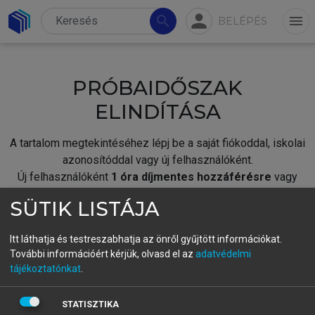
person
search
menu
BELÉPÉS
PRÓBAIDŐSZAK
ELINDÍTÁSA
A tartalom megtekintéséhez lépj be a saját fiókoddal, iskolai
azonosítóddal vagy új felhasználóként.
Új felhasználóként
1 óra díjmentes hozzáférésre
vagy
jogosult.
SÜTIK LISTÁJA
A próbaidőszak elindításához,
jelentkezz
be meglévő
fiókoddal,
vagy hozz létre új fiókot.
Itt láthatja és testreszabhatja az önről gyűjtött információkat.
További információért kérjük, olvasd el az
adatvédelmi
A regisztráció után a
próbaidőszak
automatikusan
elindul.
tájékoztatónkat
.
BELÉPÉS SAJÁT FIÓKKAL
STATISZTIKA