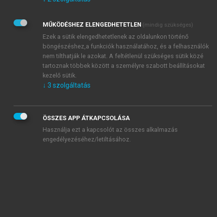
Kérek értesítést az Akadémiai Kiadó Zrt. újdonságairól,
akcióiról.
MŰKÖDÉSHEZ ELENGEDHETETLEN
(mindig szükséges)
Az
Adatkezelési tájékoztatóban
foglaltakat tudomásul
veszem és elfogadom.
Ezek a sütik elengedhetetlenek az oldalunkon történő
Az
Általános vásárlási feltételeket
, valamint a
szotar.net
és a
böngészéshez,a funkciók használatához, és a felhasználók
mersz.hu
oldalak licencszerződéseiben foglaltakat
nem tilthatják le azokat. A feltétlenül szükséges sütik közé
tudomásul veszem és elfogadom.
tartoznak többek között a személyre szabott beállításokat
kezelő sütik.
↓
3
szolgáltatás
KIPRÓBÁLOM
ÖSSZES APP ÁTKAPCSOLÁSA
Használja ezt a kapcsolót az összes alkalmazás
engedélyezéséhez/letiltásához.
MIÉRT ÉRDEMES A MERSZ ONLINE
OKOSKÖNYVTÁRAT HASZNÁLNI?