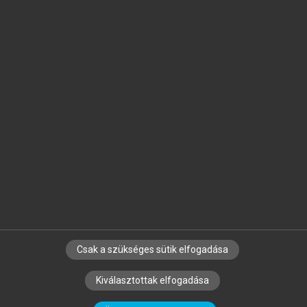
Jelöld meg a számodra fontos részeket, és
készíts
saját
jegyzeteket!
Egyéni előfizetéssel további
MeRSZ+ funkciókat
és
tartalmakat is elérhetsz.
Csak a szükséges sütik elfogadása
SZERZŐKNEK
CÉGEKNEK
KÖNYVTÁROSOKNAK
Kiválasztottak elfogadása
SZERKESZTÉSI ÉS LEKTORÁLÁSI ALAPELVEK