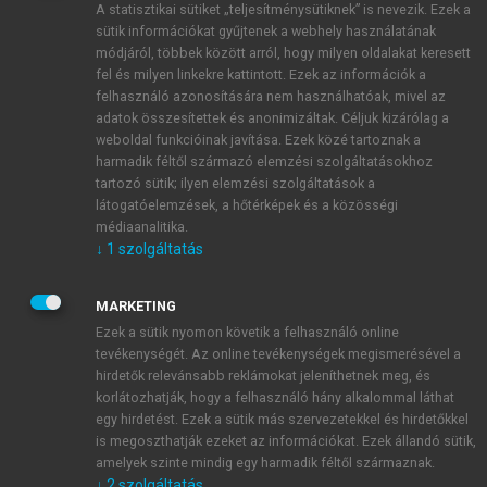
A statisztikai sütiket „teljesítménysütiknek” is nevezik. Ezek a
sütik információkat gyűjtenek a webhely használatának
módjáról, többek között arról, hogy milyen oldalakat keresett
ÚJ FIÓK LÉTREHOZÁSA
fel és milyen linkekre kattintott. Ezek az információk a
1 óra díjmentes hozzáférés
felhasználó azonosítására nem használhatóak, mivel az
adatok összesítettek és anonimizáltak. Céljuk kizárólag a
weboldal funkcióinak javítása. Ezek közé tartoznak a
E-MAIL-CÍM
harmadik féltől származó elemzési szolgáltatásokhoz
tartozó sütik; ilyen elemzési szolgáltatások a
látogatóelemzések, a hőtérképek és a közösségi
NÉV
médiaanalitika.
↓
1
szolgáltatás
JELSZÓ
MARKETING
Ezek a sütik nyomon követik a felhasználó online
tevékenységét. Az online tevékenységek megismerésével a
JELSZÓ ÚJRA
hirdetők relevánsabb reklámokat jeleníthetnek meg, és
korlátozhatják, hogy a felhasználó hány alkalommal láthat
egy hirdetést. Ezek a sütik más szervezetekkel és hirdetőkkel
is megoszthatják ezeket az információkat. Ezek állandó sütik,
Kérek értesítést a MeRSZ újdonságairól, akcióiról.
amelyek szinte mindig egy harmadik féltől származnak.
↓
2
szolgáltatás