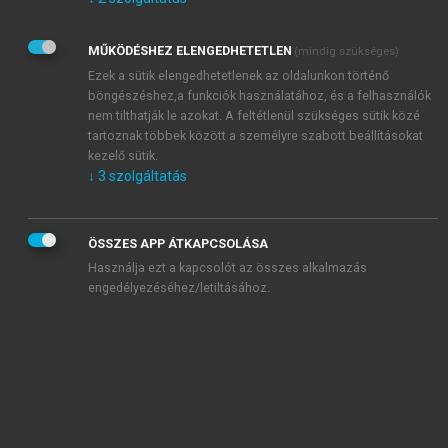
Kérek értesítést az Akadémiai Kiadó Zrt. újdonságairól,
akcióiról.
MŰKÖDÉSHEZ ELENGEDHETETLEN
(mindig szükséges)
Az
Adatkezelési tájékoztatóban
foglaltakat tudomásul
veszem és elfogadom.
Ezek a sütik elengedhetetlenek az oldalunkon történő
Az
Általános vásárlási feltételeket
, valamint a
szotar.net
és a
böngészéshez,a funkciók használatához, és a felhasználók
mersz.hu
oldalak licencszerződéseiben foglaltakat
nem tilthatják le azokat. A feltétlenül szükséges sütik közé
tudomásul veszem és elfogadom.
tartoznak többek között a személyre szabott beállításokat
kezelő sütik.
↓
3
szolgáltatás
KIPRÓBÁLOM
ÖSSZES APP ÁTKAPCSOLÁSA
Használja ezt a kapcsolót az összes alkalmazás
engedélyezéséhez/letiltásához.
MIÉRT ÉRDEMES A MERSZ ONLINE
OKOSKÖNYVTÁRAT HASZNÁLNI?