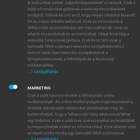
A statisztikai sütiket „teljesítménysütiknek” is nevezik. Ezek a
sütik információkat gyűjtenek a webhely használatának
módjáról, többek között arról, hogy milyen oldalakat keresett
ÚJ FIÓK LÉTREHOZÁSA
fel és milyen linkekre kattintott. Ezek az információk a
1 óra díjmentes hozzáférés
felhasználó azonosítására nem használhatóak, mivel az
adatok összesítettek és anonimizáltak. Céljuk kizárólag a
weboldal funkcióinak javítása. Ezek közé tartoznak a
E-MAIL-CÍM
harmadik féltől származó elemzési szolgáltatásokhoz
tartozó sütik; ilyen elemzési szolgáltatások a
látogatóelemzések, a hőtérképek és a közösségi
NÉV
médiaanalitika.
↓
1
szolgáltatás
JELSZÓ
MARKETING
Ezek a sütik nyomon követik a felhasználó online
tevékenységét. Az online tevékenységek megismerésével a
JELSZÓ ÚJRA
hirdetők relevánsabb reklámokat jeleníthetnek meg, és
korlátozhatják, hogy a felhasználó hány alkalommal láthat
egy hirdetést. Ezek a sütik más szervezetekkel és hirdetőkkel
is megoszthatják ezeket az információkat. Ezek állandó sütik,
Kérek értesítést a MeRSZ újdonságairól, akcióiról.
amelyek szinte mindig egy harmadik féltől származnak.
↓
2
szolgáltatás