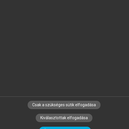
Jelöld meg a számodra fontos részeket, és
készíts
saját
jegyzeteket!
Egyéni előfizetéssel további
MeRSZ+ funkciókat
és
tartalmakat is elérhetsz.
Csak a szükséges sütik elfogadása
SZERZŐKNEK
CÉGEKNEK
KÖNYVTÁROSOKNAK
Kiválasztottak elfogadása
SZERKESZTÉSI ÉS LEKTORÁLÁSI ALAPELVEK