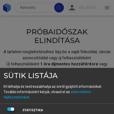
person
search
menu
BELÉPÉS
PRÓBAIDŐSZAK
ELINDÍTÁSA
A tartalom megtekintéséhez lépj be a saját fiókoddal, iskolai
azonosítóddal vagy új felhasználóként.
Új felhasználóként
1 óra díjmentes hozzáférésre
vagy
jogosult.
SÜTIK LISTÁJA
A próbaidőszak elindításához,
jelentkezz
be meglévő
fiókoddal,
vagy hozz létre új fiókot.
Itt láthatja és testreszabhatja az önről gyűjtött információkat.
További információért kérjük, olvasd el az
adatvédelmi
A regisztráció után a
próbaidőszak
automatikusan
elindul.
tájékoztatónkat
.
BELÉPÉS SAJÁT FIÓKKAL
STATISZTIKA