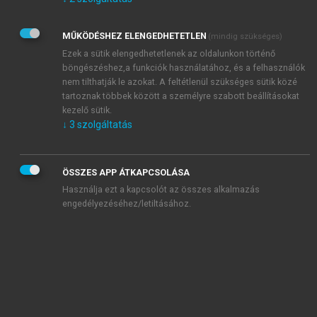
Kérek értesítést az Akadémiai Kiadó Zrt. újdonságairól,
akcióiról.
MŰKÖDÉSHEZ ELENGEDHETETLEN
(mindig szükséges)
Az
Adatkezelési tájékoztatóban
foglaltakat tudomásul
veszem és elfogadom.
Ezek a sütik elengedhetetlenek az oldalunkon történő
Az
Általános vásárlási feltételeket
, valamint a
szotar.net
és a
böngészéshez,a funkciók használatához, és a felhasználók
mersz.hu
oldalak licencszerződéseiben foglaltakat
nem tilthatják le azokat. A feltétlenül szükséges sütik közé
tudomásul veszem és elfogadom.
tartoznak többek között a személyre szabott beállításokat
kezelő sütik.
↓
3
szolgáltatás
KIPRÓBÁLOM
ÖSSZES APP ÁTKAPCSOLÁSA
Használja ezt a kapcsolót az összes alkalmazás
engedélyezéséhez/letiltásához.
MIÉRT ÉRDEMES A MERSZ ONLINE
OKOSKÖNYVTÁRAT HASZNÁLNI?