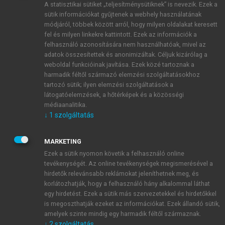
A statisztikai sütiket „teljesítménysütiknek” is nevezik. Ezek a
sütik információkat gyűjtenek a webhely használatának
módjáról, többek között arról, hogy milyen oldalakat keresett
ÚJ FIÓK LÉTREHOZÁSA
fel és milyen linkekre kattintott. Ezek az információk a
1 óra díjmentes hozzáférés
felhasználó azonosítására nem használhatóak, mivel az
adatok összesítettek és anonimizáltak. Céljuk kizárólag a
weboldal funkcióinak javítása. Ezek közé tartoznak a
E-MAIL-CÍM
harmadik féltől származó elemzési szolgáltatásokhoz
tartozó sütik; ilyen elemzési szolgáltatások a
látogatóelemzések, a hőtérképek és a közösségi
NÉV
médiaanalitika.
↓
1
szolgáltatás
JELSZÓ
MARKETING
Ezek a sütik nyomon követik a felhasználó online
tevékenységét. Az online tevékenységek megismerésével a
JELSZÓ ÚJRA
hirdetők relevánsabb reklámokat jeleníthetnek meg, és
korlátozhatják, hogy a felhasználó hány alkalommal láthat
egy hirdetést. Ezek a sütik más szervezetekkel és hirdetőkkel
is megoszthatják ezeket az információkat. Ezek állandó sütik,
Kérek értesítést a MeRSZ újdonságairól, akcióiról.
amelyek szinte mindig egy harmadik féltől származnak.
↓
2
szolgáltatás