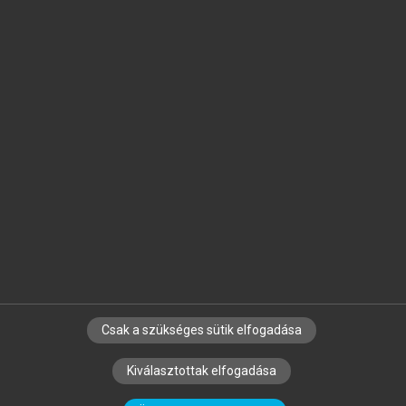
Jelöld meg a számodra fontos részeket, és
készíts
saját
jegyzeteket!
Egyéni előfizetéssel további
MeRSZ+ funkciókat
és
tartalmakat is elérhetsz.
Csak a szükséges sütik elfogadása
SZERZŐKNEK
CÉGEKNEK
KÖNYVTÁROSOKNAK
Kiválasztottak elfogadása
SZERKESZTÉSI ÉS LEKTORÁLÁSI ALAPELVEK