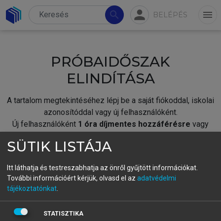
person
search
menu
BELÉPÉS
PRÓBAIDŐSZAK
ELINDÍTÁSA
A tartalom megtekintéséhez lépj be a saját fiókoddal, iskolai
azonosítóddal vagy új felhasználóként.
Új felhasználóként
1 óra díjmentes hozzáférésre
vagy
jogosult.
SÜTIK LISTÁJA
A próbaidőszak elindításához,
jelentkezz
be meglévő
fiókoddal,
vagy hozz létre új fiókot.
Itt láthatja és testreszabhatja az önről gyűjtött információkat.
További információért kérjük, olvasd el az
adatvédelmi
A regisztráció után a
próbaidőszak
automatikusan
elindul.
tájékoztatónkat
.
BELÉPÉS SAJÁT FIÓKKAL
STATISZTIKA