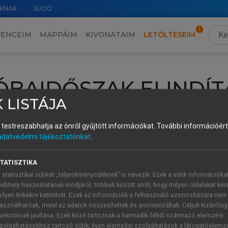
KNAK
SÚGÓ
VENCEIM
MAPPÁIM
KIVONATAIM
LETÖLTÉSEIM
ÓBAIDŐSZAK ELINDÍT
 LISTÁJA
intéséhez lépj be a saját fiókoddal, iskolai azonosítóddal vagy ú
és testreszabhatja az önről gyűjtött információkat.
További információért 
Új felhasználóként
1 óra díjmentes hozzáférésre
vagy jogosult
adatvédelmi tájékoztatónkat
.
k elindításához,
jelentkezz
be meglévő fiókoddal,
vagy hozz lé
A regisztráció után a
próbaidőszak
automatikusan
elindul.
TATISZTIKA
 statisztikai sütiket „teljesítménysütiknek” is nevezik. Ezek a sütik információka
ebhely használatának módjáról, többek között arról, hogy milyen oldalakat kere
ilyen linkekre kattintott. Ezek az információk a felhasználó azonosítására nem
ÚJ FIÓK 
ÁT FIÓKKAL
asználhatóak, mivel az adatok összesítettek és anonimizáltak. Céljuk kizáróla
1 óra díjme
unkcióinak javítása. Ezek közé tartoznak a harmadik féltől származó elemzési
zolgáltatásokhoz tartozó sütik; ilyen elemzési szolgáltatások a látogatóelemz