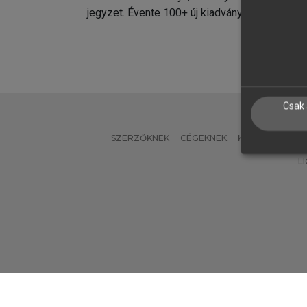
jegyzet. Évente 100+ új kiadvány.
kiadvá
Csak 
SZERZŐKNEK
CÉGEKNEK
KÖNYVTÁROSO
L
Verzió: 2.7.2