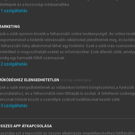
őtérképek és a közösségi médiaanalitika.
E-MAIL-CÍM
1
szolgáltatás
MARKETING
NÉV
zek a sütik nyomon követik a felhasználó online tevékenységét. Az online tev
egismerésével a hirdetők relevánsabb reklámokat jeleníthetnek meg, és korlát
 felhasználó hány alkalommal láthat egy hirdetést. Ezek a sütik más szervezete
JELSZÓ
irdetőkkel is megoszthatják ezeket az információkat. Ezek állandó sütik, amely
indig egy harmadik féltől származnak.
2
szolgáltatás
JELSZÓ ÚJRA
PÉS
ŰKÖDÉSHEZ ELENGEDHETETLEN
(mindig szükséges)
zek a sütik elengedhetetlenek az oldalunkon történő böngészéshez,a funkciók
asználatához, és a felhasználók nem tilthatják le azokat. A feltétlenül szükség
Kérek értesítést a MeRSZ új
artoznak többek között a személyre szabott beállításokat kezelő sütik.
Kérek értesítést az Akadémi
3
szolgáltatás
akcióiról.
 VAGY?
Az
Adatkezelési tájékozta
yi azonosítóval
veszem és elfogadom.
SSZES APP ÁTKAPCSOLÁSA
Az
Általános vásárlási felt
asználja ezt a kapcsolót az összes alkalmazás engedélyezéséhez/letiltásáho