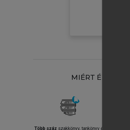
MIÉRT ÉRDEME
Több száz
szakkönyv, tankönyv és
Jel