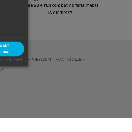
át
MeRSZ+ funkciókat
és tartalmakat
is elérhetsz.
 süti
adása
 IRÁNYELVEK
IMPRESSZUM
ADATVÉDELEM
ered by Klaro!
OK