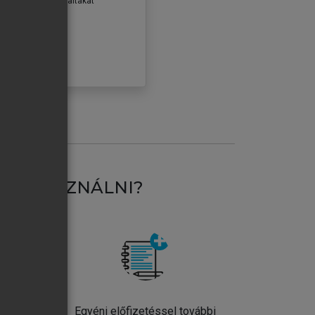
erződéseiben foglaltakat
ogadom.
ÓBÁLOM
AT HASZNÁLNI?
ntos
Egyéni előfizetéssel további