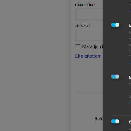
h
E-MAIL-CÍM
↓
JELSZÓ
E
m
a
Maradjon belépve
h
Elfelejtettem a jelszavamat
m
↓
BELÉ
M
E
h
t
↓
TANULÓ
Belépés intézmén
Ö
H