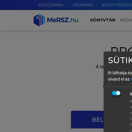
SZERZŐKNEK
CÉGEKNEK
KÖNYVTÁROSO
KÖNYVTÁR
KED
PR
SÜTIK
A tartalom megtek
Itt láthatja 
olvasd el az
A próbaidősza
S
A
w
m
BELÉPÉS SAJ
h
f
s