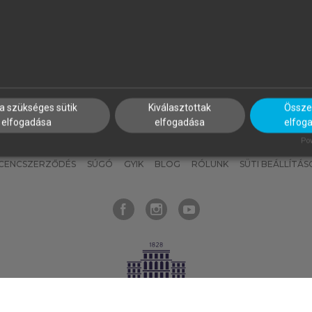
nyokat, hogy bármikor azonnal
részeket, és
készíts
saj
hozzájuk férhess!
jegyzeteket!
a szükséges sütik
Kiválasztottak
Összes
elfogadása
elfogadása
elfog
KNAK
SZERKESZTÉSI ÉS LEKTORÁLÁSI ALAPELVEK
MI – ÁLTALÁNOS
Pow
ICENCSZERZŐDÉS
SÚGÓ
GYIK
BLOG
RÓLUNK
SÜTI BEÁLLÍTÁS