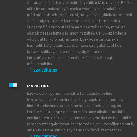
A statisztikai sütiket „teljesítménysütiknek” is nevezik. Ezek a
sütik információkat gyűjtenek a webhely használatának
módjáról, többek között arról, hogy milyen oldalakat keresett
ÚJ FIÓK LÉTREHOZÁSA
fel és milyen linkekre kattintott. Ezek az információk a
1 óra díjmentes hozzáférés
felhasználó azonosítására nem használhatóak, mivel az
adatok összesítettek és anonimizáltak. Céljuk kizárólag a
weboldal funkcióinak javítása. Ezek közé tartoznak a
E-MAIL-CÍM
harmadik féltől származó elemzési szolgáltatásokhoz
tartozó sütik; ilyen elemzési szolgáltatások a
látogatóelemzések, a hőtérképek és a közösségi
NÉV
médiaanalitika.
↓
1
szolgáltatás
JELSZÓ
MARKETING
Ezek a sütik nyomon követik a felhasználó online
tevékenységét. Az online tevékenységek megismerésével a
JELSZÓ ÚJRA
hirdetők relevánsabb reklámokat jeleníthetnek meg, és
korlátozhatják, hogy a felhasználó hány alkalommal láthat
egy hirdetést. Ezek a sütik más szervezetekkel és hirdetőkkel
is megoszthatják ezeket az információkat. Ezek állandó sütik,
Kérek értesítést a MeRSZ újdonságairól, akcióiról.
amelyek szinte mindig egy harmadik féltől származnak.
↓
2
szolgáltatás