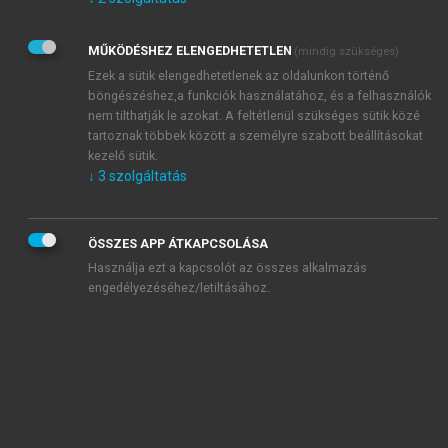
Kérek értesítést az Akadémiai Kiadó Zrt. újdonságairól,
akcióiról.
MŰKÖDÉSHEZ ELENGEDHETETLEN
(mindig szükséges)
Az
Adatkezelési tájékoztatóban
foglaltakat tudomásul
veszem és elfogadom.
Ezek a sütik elengedhetetlenek az oldalunkon történő
Az
Általános vásárlási feltételeket
, valamint a
szotar.net
és a
böngészéshez,a funkciók használatához, és a felhasználók
mersz.hu
oldalak licencszerződéseiben foglaltakat
nem tilthatják le azokat. A feltétlenül szükséges sütik közé
tudomásul veszem és elfogadom.
tartoznak többek között a személyre szabott beállításokat
kezelő sütik.
↓
3
szolgáltatás
KIPRÓBÁLOM
ÖSSZES APP ÁTKAPCSOLÁSA
Használja ezt a kapcsolót az összes alkalmazás
engedélyezéséhez/letiltásához.
MIÉRT ÉRDEMES A MERSZ ONLINE
OKOSKÖNYVTÁRAT HASZNÁLNI?