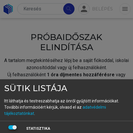
person
search
menu
BELÉPÉS
PRÓBAIDŐSZAK
ELINDÍTÁSA
A tartalom megtekintéséhez lépj be a saját fiókoddal, iskolai
azonosítóddal vagy új felhasználóként.
Új felhasználóként
1 óra díjmentes hozzáférésre
vagy
jogosult.
SÜTIK LISTÁJA
A próbaidőszak elindításához,
jelentkezz
be meglévő
fiókoddal,
vagy hozz létre új fiókot.
Itt láthatja és testreszabhatja az önről gyűjtött információkat.
További információért kérjük, olvasd el az
adatvédelmi
A regisztráció után a
próbaidőszak
automatikusan
elindul.
tájékoztatónkat
.
BELÉPÉS SAJÁT FIÓKKAL
STATISZTIKA