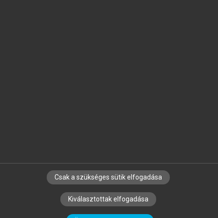
Jelöld meg a számodra fontos részeket, és
készíts
saját
jegyzeteket!
Egyéni előfizetéssel további
MeRSZ+ funkciókat
és
tartalmakat is elérhetsz.
Csak a szükséges sütik elfogadása
SZERZŐKNEK
CÉGEKNEK
KÖNYVTÁROSOKNAK
Kiválasztottak elfogadása
SZERKESZTÉSI ÉS LEKTORÁLÁSI ALAPELVEK