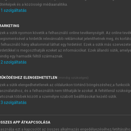
őtérképek és a közösségi médiaanalitika.
E-MAIL-CÍM
1
szolgáltatás
MARKETING
NÉV
zek a sütik nyomon követik a felhasználó online tevékenységét. Az online tev
egismerésével a hirdetők relevánsabb reklámokat jeleníthetnek meg, és korlát
 felhasználó hány alkalommal láthat egy hirdetést. Ezek a sütik más szervezete
JELSZÓ
irdetőkkel is megoszthatják ezeket az információkat. Ezek állandó sütik, amely
indig egy harmadik féltől származnak.
2
szolgáltatás
JELSZÓ ÚJRA
PÉS
ŰKÖDÉSHEZ ELENGEDHETETLEN
(mindig szükséges)
zek a sütik elengedhetetlenek az oldalunkon történő böngészéshez,a funkciók
asználatához, és a felhasználók nem tilthatják le azokat. A feltétlenül szükség
Kérek értesítést a MeRSZ új
artoznak többek között a személyre szabott beállításokat kezelő sütik.
Kérek értesítést az Akadémi
3
szolgáltatás
akcióiról.
 VAGY?
Az
Adatkezelési tájékozta
yi azonosítóval
veszem és elfogadom.
SSZES APP ÁTKAPCSOLÁSA
Az
Általános vásárlási felt
asználja ezt a kapcsolót az összes alkalmazás engedélyezéséhez/letiltásáho