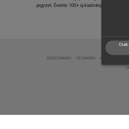
jegyzet. Évente 100+ új kiadvány.
kiadvá
Csak 
SZERZŐKNEK
CÉGEKNEK
KÖNYVTÁROSO
L
Verzió: 2.7.2