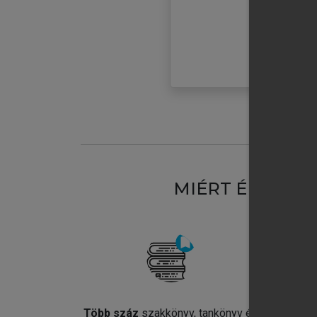
MIÉRT ÉRDEME
Több száz
szakkönyv, tankönyv és
Jel