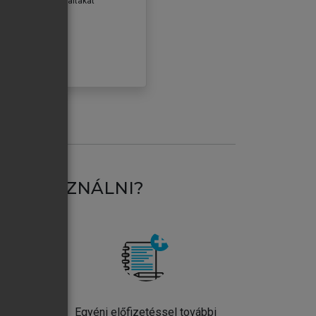
erződéseiben foglaltakat
ogadom.
ÓBÁLOM
AT HASZNÁLNI?
ntos
Egyéni előfizetéssel további