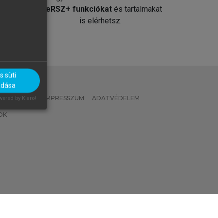
át
MeRSZ+ funkciókat
és tartalmakat
is elérhetsz.
 süti
adása
 IRÁNYELVEK
IMPRESSZUM
ADATVÉDELEM
ered by Klaro!
OK