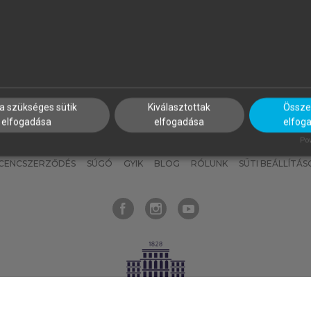
nyokat, hogy bármikor azonnal
részeket, és
készíts
saj
hozzájuk férhess!
jegyzeteket!
a szükséges sütik
Kiválasztottak
Összes
elfogadása
elfogadása
elfog
KNAK
SZERKESZTÉSI ÉS LEKTORÁLÁSI ALAPELVEK
MI – ÁLTALÁNOS
Pow
ICENCSZERZŐDÉS
SÚGÓ
GYIK
BLOG
RÓLUNK
SÜTI BEÁLLÍTÁS