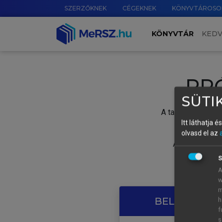
SZERZŐKNEK
CÉGEKNEK
KÖNYVTÁROSO
KÖNYVTÁR
KED
PR
SÜTIK
A tartalom megtek
Itt láthatja 
olvasd el az
A próbaidősza
S
A
w
m
BELÉPÉS SAJ
h
f
s