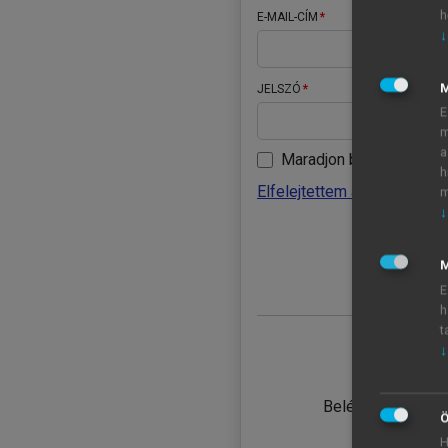
h
E-MAIL-CÍM
↓
JELSZÓ
E
m
a
Maradjon belépve
h
Elfelejtettem a jelszavamat
m
↓
BELÉ
M
E
h
t
↓
TANULÓ
Belépés intézmén
Ö
H