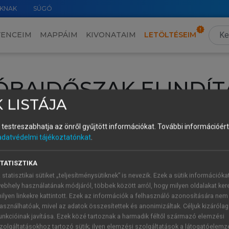
KNAK
SÚGÓ
VENCEIM
MAPPÁIM
KIVONATAIM
LETÖLTÉSEIM
ÓBAIDŐSZAK ELINDÍT
 LISTÁJA
intéséhez lépj be a saját fiókoddal, iskolai azonosítóddal vagy ú
és testreszabhatja az önről gyűjtött információkat.
További információért 
Új felhasználóként
1 óra díjmentes hozzáférésre
vagy jogosult
adatvédelmi tájékoztatónkat
.
k elindításához,
jelentkezz
be meglévő fiókoddal,
vagy hozz lé
A regisztráció után a
próbaidőszak
automatikusan
elindul.
TATISZTIKA
 statisztikai sütiket „teljesítménysütiknek” is nevezik. Ezek a sütik információka
ebhely használatának módjáról, többek között arról, hogy milyen oldalakat kere
ilyen linkekre kattintott. Ezek az információk a felhasználó azonosítására nem
ÚJ FIÓK 
ÁT FIÓKKAL
asználhatóak, mivel az adatok összesítettek és anonimizáltak. Céljuk kizáróla
1 óra díjme
unkcióinak javítása. Ezek közé tartoznak a harmadik féltől származó elemzési
zolgáltatásokhoz tartozó sütik; ilyen elemzési szolgáltatások a látogatóelemz