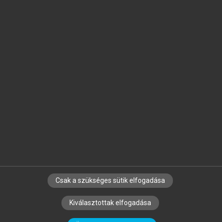
Jelöld meg a számodra fontos részeket, és
készíts
saját
jegyzeteket!
Egyéni előfizetéssel további
MeRSZ+ funkciókat
és
tartalmakat is elérhetsz.
Csak a szükséges sütik elfogadása
SZERZŐKNEK
CÉGEKNEK
KÖNYVTÁROSOKNAK
Kiválasztottak elfogadása
SZERKESZTÉSI ÉS LEKTORÁLÁSI ALAPELVEK