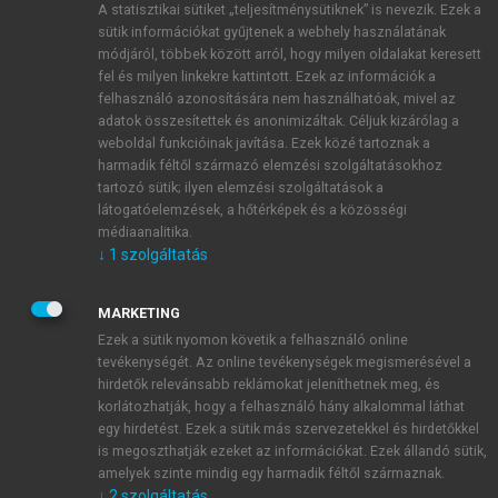
A statisztikai sütiket „teljesítménysütiknek” is nevezik. Ezek a
sütik információkat gyűjtenek a webhely használatának
módjáról, többek között arról, hogy milyen oldalakat keresett
ÚJ FIÓK LÉTREHOZÁSA
fel és milyen linkekre kattintott. Ezek az információk a
1 óra díjmentes hozzáférés
felhasználó azonosítására nem használhatóak, mivel az
adatok összesítettek és anonimizáltak. Céljuk kizárólag a
weboldal funkcióinak javítása. Ezek közé tartoznak a
E-MAIL-CÍM
harmadik féltől származó elemzési szolgáltatásokhoz
tartozó sütik; ilyen elemzési szolgáltatások a
látogatóelemzések, a hőtérképek és a közösségi
NÉV
médiaanalitika.
↓
1
szolgáltatás
JELSZÓ
MARKETING
Ezek a sütik nyomon követik a felhasználó online
tevékenységét. Az online tevékenységek megismerésével a
JELSZÓ ÚJRA
hirdetők relevánsabb reklámokat jeleníthetnek meg, és
korlátozhatják, hogy a felhasználó hány alkalommal láthat
egy hirdetést. Ezek a sütik más szervezetekkel és hirdetőkkel
is megoszthatják ezeket az információkat. Ezek állandó sütik,
Kérek értesítést a MeRSZ újdonságairól, akcióiról.
amelyek szinte mindig egy harmadik féltől származnak.
↓
2
szolgáltatás