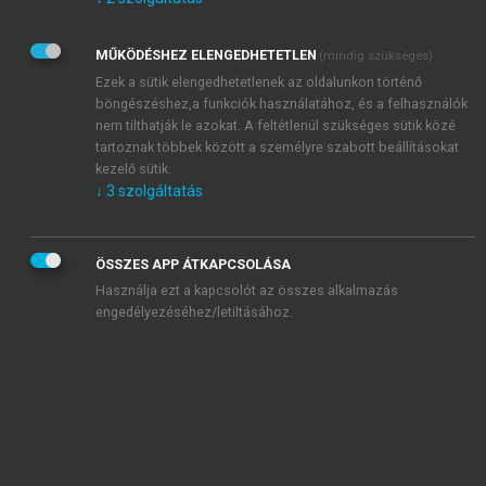
Kérek értesítést az Akadémiai Kiadó Zrt. újdonságairól,
akcióiról.
MŰKÖDÉSHEZ ELENGEDHETETLEN
(mindig szükséges)
Az
Adatkezelési tájékoztatóban
foglaltakat tudomásul
veszem és elfogadom.
Ezek a sütik elengedhetetlenek az oldalunkon történő
Az
Általános vásárlási feltételeket
, valamint a
szotar.net
és a
böngészéshez,a funkciók használatához, és a felhasználók
mersz.hu
oldalak licencszerződéseiben foglaltakat
nem tilthatják le azokat. A feltétlenül szükséges sütik közé
tudomásul veszem és elfogadom.
tartoznak többek között a személyre szabott beállításokat
kezelő sütik.
↓
3
szolgáltatás
KIPRÓBÁLOM
ÖSSZES APP ÁTKAPCSOLÁSA
Használja ezt a kapcsolót az összes alkalmazás
engedélyezéséhez/letiltásához.
MIÉRT ÉRDEMES A MERSZ ONLINE
OKOSKÖNYVTÁRAT HASZNÁLNI?