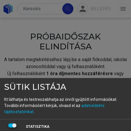
person
search
menu
BELÉPÉS
PRÓBAIDŐSZAK
ELINDÍTÁSA
A tartalom megtekintéséhez lépj be a saját fiókoddal, iskolai
azonosítóddal vagy új felhasználóként.
Új felhasználóként
1 óra díjmentes hozzáférésre
vagy
jogosult.
SÜTIK LISTÁJA
A próbaidőszak elindításához,
jelentkezz
be meglévő
fiókoddal,
vagy hozz létre új fiókot.
Itt láthatja és testreszabhatja az önről gyűjtött információkat.
További információért kérjük, olvasd el az
adatvédelmi
A regisztráció után a
próbaidőszak
automatikusan
elindul.
tájékoztatónkat
.
BELÉPÉS SAJÁT FIÓKKAL
STATISZTIKA