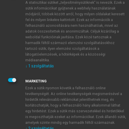
A statisztikai sütiket „teljesítménysütiknek” is nevezik. Ezek a
sütik információkat gyűjtenek a webhely használatának
módjáról, többek között arról, hogy milyen oldalakat keresett
ÚJ FIÓK LÉTREHOZÁSA
fel és milyen linkekre kattintott. Ezek az információk a
1 óra díjmentes hozzáférés
felhasználó azonosítására nem használhatóak, mivel az
adatok összesítettek és anonimizáltak. Céljuk kizárólag a
weboldal funkcióinak javítása. Ezek közé tartoznak a
E-MAIL-CÍM
harmadik féltől származó elemzési szolgáltatásokhoz
tartozó sütik; ilyen elemzési szolgáltatások a
látogatóelemzések, a hőtérképek és a közösségi
NÉV
médiaanalitika.
↓
1
szolgáltatás
JELSZÓ
MARKETING
Ezek a sütik nyomon követik a felhasználó online
tevékenységét. Az online tevékenységek megismerésével a
JELSZÓ ÚJRA
hirdetők relevánsabb reklámokat jeleníthetnek meg, és
korlátozhatják, hogy a felhasználó hány alkalommal láthat
egy hirdetést. Ezek a sütik más szervezetekkel és hirdetőkkel
is megoszthatják ezeket az információkat. Ezek állandó sütik,
Kérek értesítést a MeRSZ újdonságairól, akcióiról.
amelyek szinte mindig egy harmadik féltől származnak.
↓
2
szolgáltatás