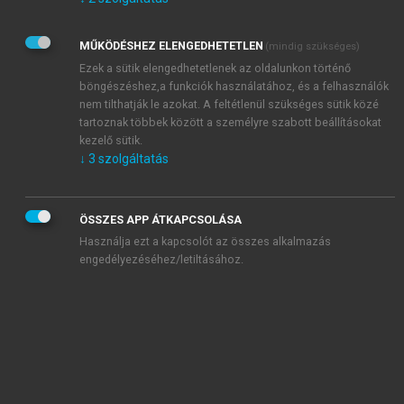
Kérek értesítést az Akadémiai Kiadó Zrt. újdonságairól,
akcióiról.
MŰKÖDÉSHEZ ELENGEDHETETLEN
(mindig szükséges)
Az
Adatkezelési tájékoztatóban
foglaltakat tudomásul
veszem és elfogadom.
Ezek a sütik elengedhetetlenek az oldalunkon történő
Az
Általános vásárlási feltételeket
, valamint a
szotar.net
és a
böngészéshez,a funkciók használatához, és a felhasználók
mersz.hu
oldalak licencszerződéseiben foglaltakat
nem tilthatják le azokat. A feltétlenül szükséges sütik közé
tudomásul veszem és elfogadom.
tartoznak többek között a személyre szabott beállításokat
kezelő sütik.
↓
3
szolgáltatás
KIPRÓBÁLOM
ÖSSZES APP ÁTKAPCSOLÁSA
Használja ezt a kapcsolót az összes alkalmazás
engedélyezéséhez/letiltásához.
MIÉRT ÉRDEMES A MERSZ ONLINE
OKOSKÖNYVTÁRAT HASZNÁLNI?