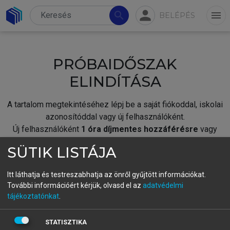
person
search
menu
BELÉPÉS
PRÓBAIDŐSZAK
ELINDÍTÁSA
A tartalom megtekintéséhez lépj be a saját fiókoddal, iskolai
azonosítóddal vagy új felhasználóként.
Új felhasználóként
1 óra díjmentes hozzáférésre
vagy
jogosult.
SÜTIK LISTÁJA
A próbaidőszak elindításához,
jelentkezz
be meglévő
fiókoddal,
vagy hozz létre új fiókot.
Itt láthatja és testreszabhatja az önről gyűjtött információkat.
További információért kérjük, olvasd el az
adatvédelmi
A regisztráció után a
próbaidőszak
automatikusan
elindul.
tájékoztatónkat
.
BELÉPÉS SAJÁT FIÓKKAL
STATISZTIKA