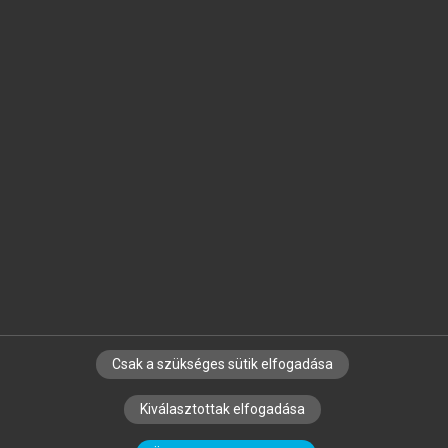
Jelöld meg a számodra fontos részeket, és
készíts
saját
jegyzeteket!
Egyéni előfizetéssel további
MeRSZ+ funkciókat
és
tartalmakat is elérhetsz.
Csak a szükséges sütik elfogadása
SZERZŐKNEK
CÉGEKNEK
KÖNYVTÁROSOKNAK
Kiválasztottak elfogadása
SZERKESZTÉSI ÉS LEKTORÁLÁSI ALAPELVEK