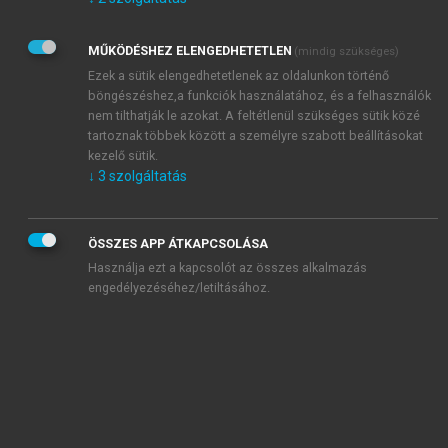
Kérek értesítést az Akadémiai Kiadó Zrt. újdonságairól,
akcióiról.
MŰKÖDÉSHEZ ELENGEDHETETLEN
(mindig szükséges)
Az
Adatkezelési tájékoztatóban
foglaltakat tudomásul
veszem és elfogadom.
Ezek a sütik elengedhetetlenek az oldalunkon történő
Az
Általános vásárlási feltételeket
, valamint a
szotar.net
és a
böngészéshez,a funkciók használatához, és a felhasználók
mersz.hu
oldalak licencszerződéseiben foglaltakat
nem tilthatják le azokat. A feltétlenül szükséges sütik közé
tudomásul veszem és elfogadom.
tartoznak többek között a személyre szabott beállításokat
kezelő sütik.
↓
3
szolgáltatás
KIPRÓBÁLOM
ÖSSZES APP ÁTKAPCSOLÁSA
Használja ezt a kapcsolót az összes alkalmazás
engedélyezéséhez/letiltásához.
MIÉRT ÉRDEMES A MERSZ ONLINE
OKOSKÖNYVTÁRAT HASZNÁLNI?