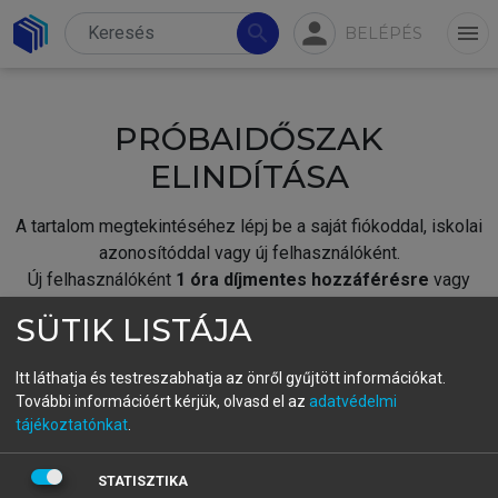
person
search
menu
BELÉPÉS
PRÓBAIDŐSZAK
ELINDÍTÁSA
A tartalom megtekintéséhez lépj be a saját fiókoddal, iskolai
azonosítóddal vagy új felhasználóként.
Új felhasználóként
1 óra díjmentes hozzáférésre
vagy
jogosult.
SÜTIK LISTÁJA
A próbaidőszak elindításához,
jelentkezz
be meglévő
fiókoddal,
vagy hozz létre új fiókot.
Itt láthatja és testreszabhatja az önről gyűjtött információkat.
További információért kérjük, olvasd el az
adatvédelmi
A regisztráció után a
próbaidőszak
automatikusan
elindul.
tájékoztatónkat
.
BELÉPÉS SAJÁT FIÓKKAL
STATISZTIKA