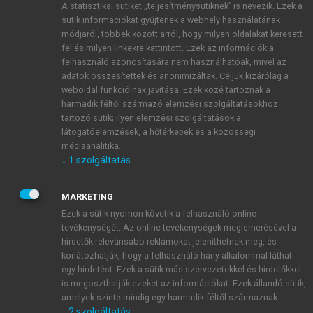
A statisztikai sütiket „teljesítménysütiknek” is nevezik. Ezek a
sütik információkat gyűjtenek a webhely használatának
módjáról, többek között arról, hogy milyen oldalakat keresett
ÚJ FIÓK LÉTREHOZÁSA
fel és milyen linkekre kattintott. Ezek az információk a
1 óra díjmentes hozzáférés
felhasználó azonosítására nem használhatóak, mivel az
adatok összesítettek és anonimizáltak. Céljuk kizárólag a
weboldal funkcióinak javítása. Ezek közé tartoznak a
E-MAIL-CÍM
harmadik féltől származó elemzési szolgáltatásokhoz
tartozó sütik; ilyen elemzési szolgáltatások a
látogatóelemzések, a hőtérképek és a közösségi
NÉV
médiaanalitika.
↓
1
szolgáltatás
JELSZÓ
MARKETING
Ezek a sütik nyomon követik a felhasználó online
tevékenységét. Az online tevékenységek megismerésével a
JELSZÓ ÚJRA
hirdetők relevánsabb reklámokat jeleníthetnek meg, és
korlátozhatják, hogy a felhasználó hány alkalommal láthat
egy hirdetést. Ezek a sütik más szervezetekkel és hirdetőkkel
is megoszthatják ezeket az információkat. Ezek állandó sütik,
Kérek értesítést a MeRSZ újdonságairól, akcióiról.
amelyek szinte mindig egy harmadik féltől származnak.
↓
2
szolgáltatás