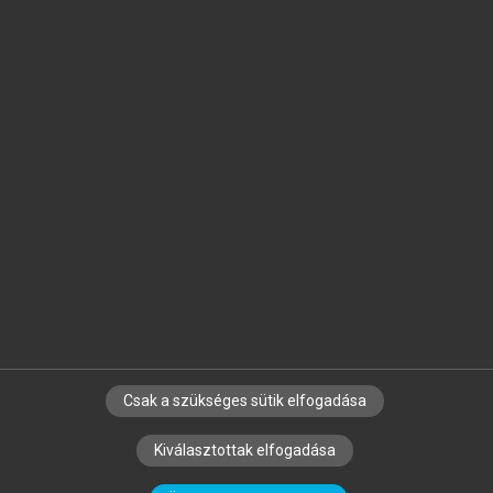
Jelöld meg a számodra fontos részeket, és
készíts
saját
jegyzeteket!
Egyéni előfizetéssel további
MeRSZ+ funkciókat
és
tartalmakat is elérhetsz.
Csak a szükséges sütik elfogadása
SZERZŐKNEK
CÉGEKNEK
KÖNYVTÁROSOKNAK
Kiválasztottak elfogadása
SZERKESZTÉSI ÉS LEKTORÁLÁSI ALAPELVEK