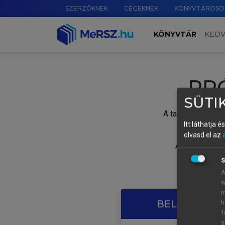
SZERZŐKNEK
CÉGEKNEK
KÖNYVTÁROSO
KÖNYVTÁR
KED
PR
SÜTIK
A tartalom megtek
Itt láthatja 
olvasd el az
A próbaidősza
S
A
w
m
BELÉPÉS SAJ
h
f
s