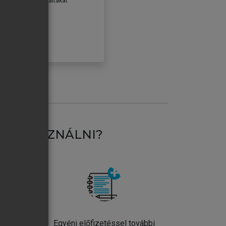
erződéseiben foglaltakat
ogadom.
ÓBÁLOM
AT HASZNÁLNI?
ntos
Egyéni előfizetéssel további