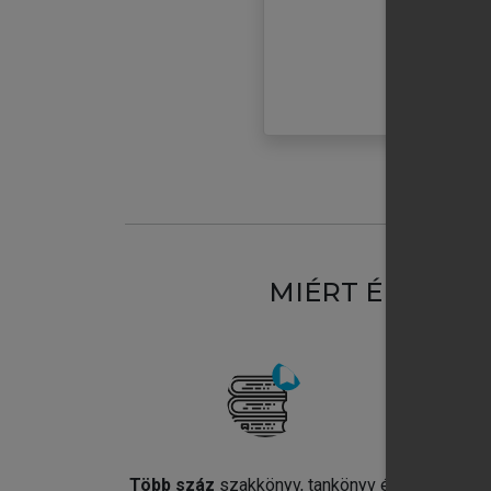
MIÉRT ÉRDEME
Több száz
szakkönyv, tankönyv és
Jel