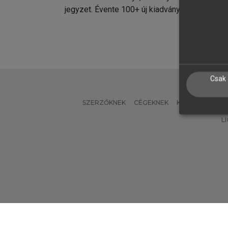
jegyzet. Évente 100+ új kiadvány.
kiadvá
Csak 
SZERZŐKNEK
CÉGEKNEK
KÖNYVTÁROSO
L
Verzió: 2.7.2