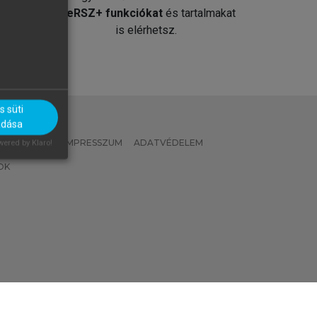
át
MeRSZ+ funkciókat
és tartalmakat
is elérhetsz.
 süti
adása
 IRÁNYELVEK
IMPRESSZUM
ADATVÉDELEM
ered by Klaro!
OK