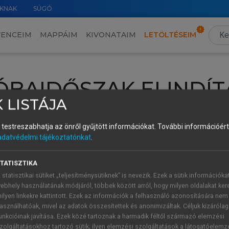
KNAK
SÚGÓ
VENCEIM
MAPPÁIM
KIVONATAIM
LETÖLTÉSEIM
ÓBAIDŐSZAK ELINDÍT
 LISTÁJA
intéséhez lépj be a saját fiókoddal, iskolai azonosítóddal vagy ú
és testreszabhatja az önről gyűjtött információkat.
További információért 
Új felhasználóként
1 óra díjmentes hozzáférésre
vagy jogosult
adatvédelmi tájékoztatónkat
.
k elindításához,
jelentkezz
be meglévő fiókoddal,
vagy hozz lé
A regisztráció után a
próbaidőszak
automatikusan
elindul.
TATISZTIKA
 statisztikai sütiket „teljesítménysütiknek” is nevezik. Ezek a sütik információka
ebhely használatának módjáról, többek között arról, hogy milyen oldalakat kere
ilyen linkekre kattintott. Ezek az információk a felhasználó azonosítására nem
ÚJ FIÓK 
ÁT FIÓKKAL
asználhatóak, mivel az adatok összesítettek és anonimizáltak. Céljuk kizáróla
1 óra díjme
unkcióinak javítása. Ezek közé tartoznak a harmadik féltől származó elemzési
zolgáltatásokhoz tartozó sütik; ilyen elemzési szolgáltatások a látogatóelemz