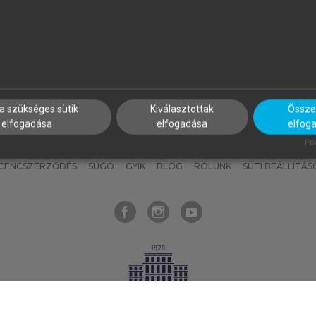
nyokat, hogy bármikor azonnal
részeket, és
készíts
saj
hozzájuk férhess!
jegyzeteket!
a szükséges sütik
Kiválasztottak
Összes
elfogadása
elfogadása
elfog
KNAK
SZERKESZTÉSI ÉS LEKTORÁLÁSI ALAPELVEK
MI – ÁLTALÁNOS
Pow
ICENCSZERZŐDÉS
SÚGÓ
GYIK
BLOG
RÓLUNK
SÜTI BEÁLLÍTÁS