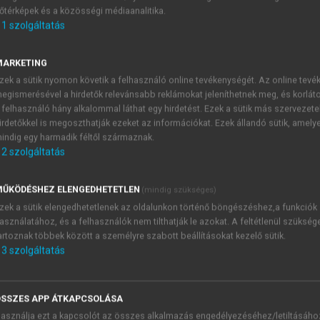
őtérképek és a közösségi médiaanalitika.
E-MAIL-CÍM
1
szolgáltatás
MARKETING
NÉV
zek a sütik nyomon követik a felhasználó online tevékenységét. Az online tev
egismerésével a hirdetők relevánsabb reklámokat jeleníthetnek meg, és korlát
 felhasználó hány alkalommal láthat egy hirdetést. Ezek a sütik más szervezete
JELSZÓ
irdetőkkel is megoszthatják ezeket az információkat. Ezek állandó sütik, amely
indig egy harmadik féltől származnak.
2
szolgáltatás
JELSZÓ ÚJRA
PÉS
ŰKÖDÉSHEZ ELENGEDHETETLEN
(mindig szükséges)
zek a sütik elengedhetetlenek az oldalunkon történő böngészéshez,a funkciók
asználatához, és a felhasználók nem tilthatják le azokat. A feltétlenül szükség
Kérek értesítést a MeRSZ új
artoznak többek között a személyre szabott beállításokat kezelő sütik.
Kérek értesítést az Akadémi
3
szolgáltatás
akcióiról.
 VAGY?
Az
Adatkezelési tájékozta
yi azonosítóval
veszem és elfogadom.
SSZES APP ÁTKAPCSOLÁSA
Az
Általános vásárlási felt
asználja ezt a kapcsolót az összes alkalmazás engedélyezéséhez/letiltásáho