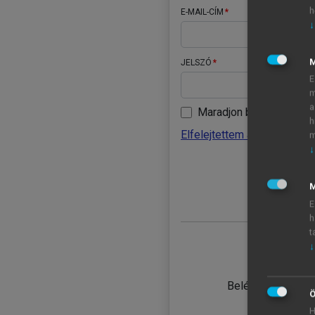
h
E-MAIL-CÍM
↓
JELSZÓ
E
m
a
Maradjon belépve
h
Elfelejtettem a jelszavamat
m
↓
BELÉ
M
E
h
t
↓
TANULÓ
Belépés intézmén
Ö
H