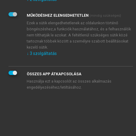
Kérek értesítést az Akadémiai Kiadó Zrt. újdonságairól,
akcióiról.
MŰKÖDÉSHEZ ELENGEDHETETLEN
(mindig szükséges)
Az
Adatkezelési tájékoztatóban
foglaltakat tudomásul
veszem és elfogadom.
Ezek a sütik elengedhetetlenek az oldalunkon történő
Az
Általános vásárlási feltételeket
, valamint a
szotar.net
és a
böngészéshez,a funkciók használatához, és a felhasználók
mersz.hu
oldalak licencszerződéseiben foglaltakat
nem tilthatják le azokat. A feltétlenül szükséges sütik közé
tudomásul veszem és elfogadom.
tartoznak többek között a személyre szabott beállításokat
kezelő sütik.
↓
3
szolgáltatás
KIPRÓBÁLOM
ÖSSZES APP ÁTKAPCSOLÁSA
Használja ezt a kapcsolót az összes alkalmazás
engedélyezéséhez/letiltásához.
MIÉRT ÉRDEMES A MERSZ ONLINE
OKOSKÖNYVTÁRAT HASZNÁLNI?