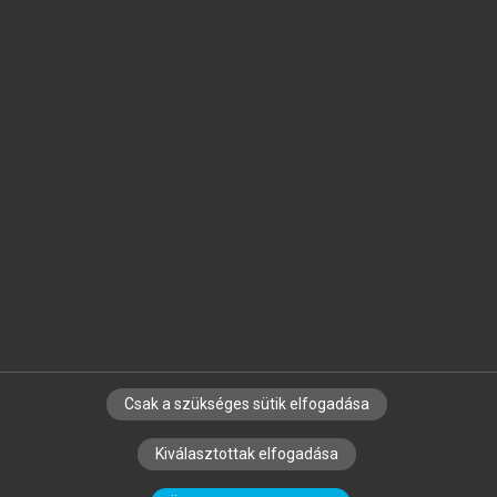
Jelöld meg a számodra fontos részeket, és
készíts
saját
jegyzeteket!
Egyéni előfizetéssel további
MeRSZ+ funkciókat
és
tartalmakat is elérhetsz.
Csak a szükséges sütik elfogadása
SZERZŐKNEK
CÉGEKNEK
KÖNYVTÁROSOKNAK
Kiválasztottak elfogadása
SZERKESZTÉSI ÉS LEKTORÁLÁSI ALAPELVEK