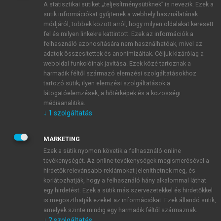
A statisztikai sütiket „teljesítménysütiknek” is nevezik. Ezek a
sütik információkat gyűjtenek a webhely használatának
módjáról, többek között arról, hogy milyen oldalakat keresett
ÚJ FIÓK LÉTREHOZÁSA
fel és milyen linkekre kattintott. Ezek az információk a
1 óra díjmentes hozzáférés
felhasználó azonosítására nem használhatóak, mivel az
adatok összesítettek és anonimizáltak. Céljuk kizárólag a
weboldal funkcióinak javítása. Ezek közé tartoznak a
E-MAIL-CÍM
harmadik féltől származó elemzési szolgáltatásokhoz
tartozó sütik; ilyen elemzési szolgáltatások a
látogatóelemzések, a hőtérképek és a közösségi
NÉV
médiaanalitika.
↓
1
szolgáltatás
JELSZÓ
MARKETING
Ezek a sütik nyomon követik a felhasználó online
tevékenységét. Az online tevékenységek megismerésével a
JELSZÓ ÚJRA
hirdetők relevánsabb reklámokat jeleníthetnek meg, és
korlátozhatják, hogy a felhasználó hány alkalommal láthat
egy hirdetést. Ezek a sütik más szervezetekkel és hirdetőkkel
is megoszthatják ezeket az információkat. Ezek állandó sütik,
Kérek értesítést a MeRSZ újdonságairól, akcióiról.
amelyek szinte mindig egy harmadik féltől származnak.
↓
2
szolgáltatás