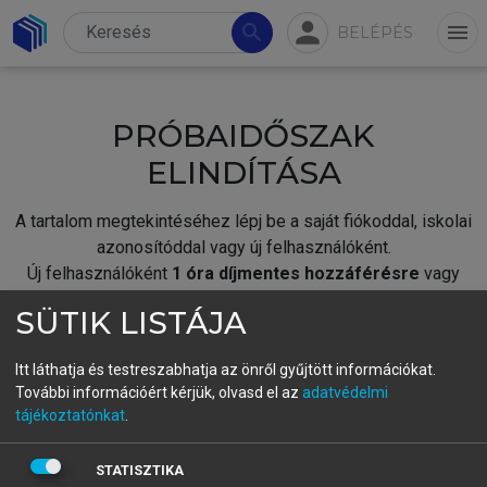
person
search
menu
BELÉPÉS
PRÓBAIDŐSZAK
ELINDÍTÁSA
A tartalom megtekintéséhez lépj be a saját fiókoddal, iskolai
azonosítóddal vagy új felhasználóként.
Új felhasználóként
1 óra díjmentes hozzáférésre
vagy
jogosult.
SÜTIK LISTÁJA
A próbaidőszak elindításához,
jelentkezz
be meglévő
fiókoddal,
vagy hozz létre új fiókot.
Itt láthatja és testreszabhatja az önről gyűjtött információkat.
További információért kérjük, olvasd el az
adatvédelmi
A regisztráció után a
próbaidőszak
automatikusan
elindul.
tájékoztatónkat
.
BELÉPÉS SAJÁT FIÓKKAL
STATISZTIKA