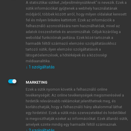
A statisztikai sütiket „teljesítménysütiknek” is nevezik. Ezek a
sütik információkat gyűjtenek a webhely használatának
módjáról, többek között arról, hogy milyen oldalakat keresett
ÚJ FIÓK LÉTREHOZÁSA
fel és milyen linkekre kattintott. Ezek az információk a
1 óra díjmentes hozzáférés
felhasználó azonosítására nem használhatóak, mivel az
adatok összesítettek és anonimizáltak. Céljuk kizárólag a
weboldal funkcióinak javítása. Ezek közé tartoznak a
E-MAIL-CÍM
harmadik féltől származó elemzési szolgáltatásokhoz
tartozó sütik; ilyen elemzési szolgáltatások a
látogatóelemzések, a hőtérképek és a közösségi
NÉV
médiaanalitika.
↓
1
szolgáltatás
JELSZÓ
MARKETING
Ezek a sütik nyomon követik a felhasználó online
tevékenységét. Az online tevékenységek megismerésével a
JELSZÓ ÚJRA
hirdetők relevánsabb reklámokat jeleníthetnek meg, és
korlátozhatják, hogy a felhasználó hány alkalommal láthat
egy hirdetést. Ezek a sütik más szervezetekkel és hirdetőkkel
is megoszthatják ezeket az információkat. Ezek állandó sütik,
Kérek értesítést a MeRSZ újdonságairól, akcióiról.
amelyek szinte mindig egy harmadik féltől származnak.
↓
2
szolgáltatás