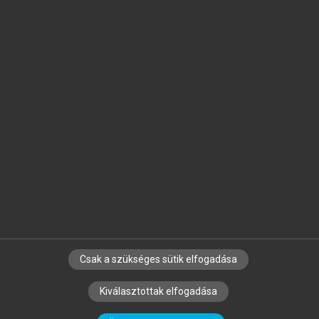
Jelöld meg a számodra fontos részeket, és
készíts
saját
jegyzeteket!
Egyéni előfizetéssel további
MeRSZ+ funkciókat
és
tartalmakat is elérhetsz.
Csak a szükséges sütik elfogadása
SZERZŐKNEK
CÉGEKNEK
KÖNYVTÁROSOKNAK
Kiválasztottak elfogadása
SZERKESZTÉSI ÉS LEKTORÁLÁSI ALAPELVEK