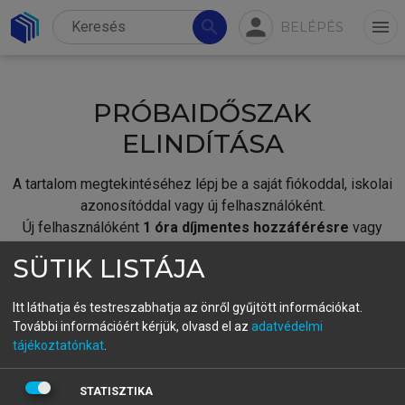
person
search
menu
BELÉPÉS
PRÓBAIDŐSZAK
ELINDÍTÁSA
A tartalom megtekintéséhez lépj be a saját fiókoddal, iskolai
azonosítóddal vagy új felhasználóként.
Új felhasználóként
1 óra díjmentes hozzáférésre
vagy
jogosult.
SÜTIK LISTÁJA
A próbaidőszak elindításához,
jelentkezz
be meglévő
fiókoddal,
vagy hozz létre új fiókot.
Itt láthatja és testreszabhatja az önről gyűjtött információkat.
További információért kérjük, olvasd el az
adatvédelmi
A regisztráció után a
próbaidőszak
automatikusan
elindul.
tájékoztatónkat
.
BELÉPÉS SAJÁT FIÓKKAL
STATISZTIKA