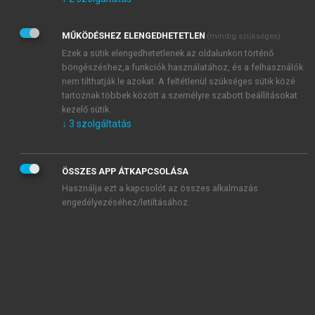
Kérek értesítést az Akadémiai Kiadó Zrt. újdonságairól,
akcióiról.
MŰKÖDÉSHEZ ELENGEDHETETLEN
(mindig szükséges)
Az
Adatkezelési tájékoztatóban
foglaltakat tudomásul
veszem és elfogadom.
Ezek a sütik elengedhetetlenek az oldalunkon történő
Az
Általános vásárlási feltételeket
, valamint a
szotar.net
és a
böngészéshez,a funkciók használatához, és a felhasználók
mersz.hu
oldalak licencszerződéseiben foglaltakat
nem tilthatják le azokat. A feltétlenül szükséges sütik közé
tudomásul veszem és elfogadom.
tartoznak többek között a személyre szabott beállításokat
kezelő sütik.
↓
3
szolgáltatás
KIPRÓBÁLOM
ÖSSZES APP ÁTKAPCSOLÁSA
Használja ezt a kapcsolót az összes alkalmazás
engedélyezéséhez/letiltásához.
MIÉRT ÉRDEMES A MERSZ ONLINE
OKOSKÖNYVTÁRAT HASZNÁLNI?