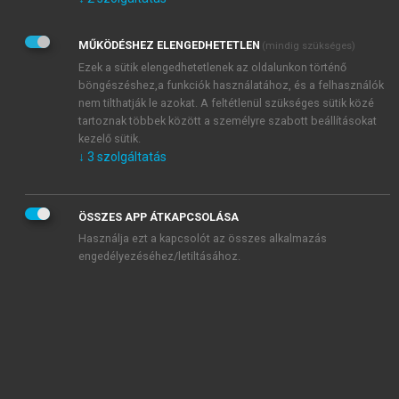
Kérek értesítést az Akadémiai Kiadó Zrt. újdonságairól,
akcióiról.
MŰKÖDÉSHEZ ELENGEDHETETLEN
(mindig szükséges)
Az
Adatkezelési tájékoztatóban
foglaltakat tudomásul
veszem és elfogadom.
Ezek a sütik elengedhetetlenek az oldalunkon történő
Az
Általános vásárlási feltételeket
, valamint a
szotar.net
és a
böngészéshez,a funkciók használatához, és a felhasználók
mersz.hu
oldalak licencszerződéseiben foglaltakat
nem tilthatják le azokat. A feltétlenül szükséges sütik közé
tudomásul veszem és elfogadom.
tartoznak többek között a személyre szabott beállításokat
kezelő sütik.
↓
3
szolgáltatás
KIPRÓBÁLOM
ÖSSZES APP ÁTKAPCSOLÁSA
Használja ezt a kapcsolót az összes alkalmazás
engedélyezéséhez/letiltásához.
MIÉRT ÉRDEMES A MERSZ ONLINE
OKOSKÖNYVTÁRAT HASZNÁLNI?