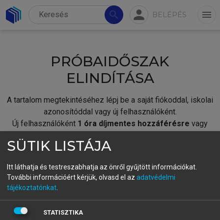
person
search
menu
BELÉPÉS
PRÓBAIDŐSZAK
ELINDÍTÁSA
A tartalom megtekintéséhez lépj be a saját fiókoddal, iskolai
azonosítóddal vagy új felhasználóként.
Új felhasználóként
1 óra díjmentes hozzáférésre
vagy
jogosult.
SÜTIK LISTÁJA
A próbaidőszak elindításához,
jelentkezz
be meglévő
fiókoddal,
vagy hozz létre új fiókot.
Itt láthatja és testreszabhatja az önről gyűjtött információkat.
További információért kérjük, olvasd el az
adatvédelmi
A regisztráció után a
próbaidőszak
automatikusan
elindul.
tájékoztatónkat
.
BELÉPÉS SAJÁT FIÓKKAL
STATISZTIKA