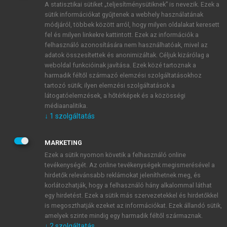
A statisztikai sütiket „teljesítménysütiknek” is nevezik. Ezek a
sütik információkat gyűjtenek a webhely használatának
módjáról, többek között arról, hogy milyen oldalakat keresett
ÚJ FIÓK LÉTREHOZÁSA
fel és milyen linkekre kattintott. Ezek az információk a
1 óra díjmentes hozzáférés
felhasználó azonosítására nem használhatóak, mivel az
adatok összesítettek és anonimizáltak. Céljuk kizárólag a
weboldal funkcióinak javítása. Ezek közé tartoznak a
E-MAIL-CÍM
harmadik féltől származó elemzési szolgáltatásokhoz
tartozó sütik; ilyen elemzési szolgáltatások a
látogatóelemzések, a hőtérképek és a közösségi
NÉV
médiaanalitika.
↓
1
szolgáltatás
JELSZÓ
MARKETING
Ezek a sütik nyomon követik a felhasználó online
tevékenységét. Az online tevékenységek megismerésével a
JELSZÓ ÚJRA
hirdetők relevánsabb reklámokat jeleníthetnek meg, és
korlátozhatják, hogy a felhasználó hány alkalommal láthat
egy hirdetést. Ezek a sütik más szervezetekkel és hirdetőkkel
is megoszthatják ezeket az információkat. Ezek állandó sütik,
Kérek értesítést a MeRSZ újdonságairól, akcióiról.
amelyek szinte mindig egy harmadik féltől származnak.
↓
2
szolgáltatás