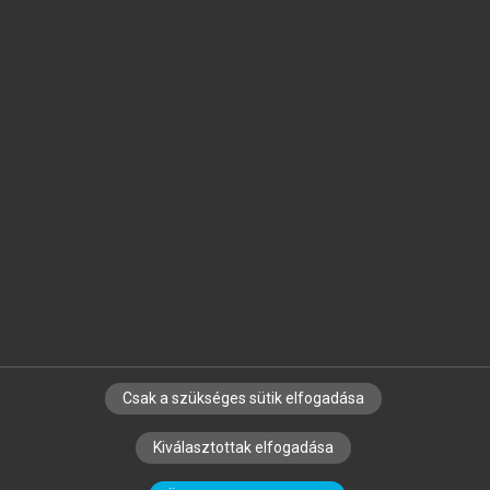
Jelöld meg a számodra fontos részeket, és
készíts
saját
jegyzeteket!
Egyéni előfizetéssel további
MeRSZ+ funkciókat
és
tartalmakat is elérhetsz.
Csak a szükséges sütik elfogadása
SZERZŐKNEK
CÉGEKNEK
KÖNYVTÁROSOKNAK
Kiválasztottak elfogadása
SZERKESZTÉSI ÉS LEKTORÁLÁSI ALAPELVEK