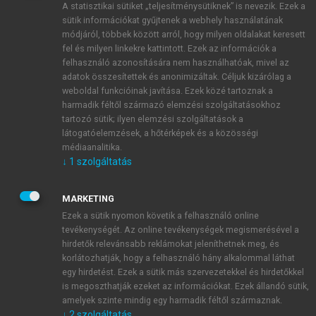
A statisztikai sütiket „teljesítménysütiknek” is nevezik. Ezek a
sütik információkat gyűjtenek a webhely használatának
módjáról, többek között arról, hogy milyen oldalakat keresett
ÚJ FIÓK LÉTREHOZÁSA
fel és milyen linkekre kattintott. Ezek az információk a
1 óra díjmentes hozzáférés
felhasználó azonosítására nem használhatóak, mivel az
adatok összesítettek és anonimizáltak. Céljuk kizárólag a
weboldal funkcióinak javítása. Ezek közé tartoznak a
E-MAIL-CÍM
harmadik féltől származó elemzési szolgáltatásokhoz
tartozó sütik; ilyen elemzési szolgáltatások a
látogatóelemzések, a hőtérképek és a közösségi
NÉV
médiaanalitika.
↓
1
szolgáltatás
JELSZÓ
MARKETING
Ezek a sütik nyomon követik a felhasználó online
tevékenységét. Az online tevékenységek megismerésével a
JELSZÓ ÚJRA
hirdetők relevánsabb reklámokat jeleníthetnek meg, és
korlátozhatják, hogy a felhasználó hány alkalommal láthat
egy hirdetést. Ezek a sütik más szervezetekkel és hirdetőkkel
is megoszthatják ezeket az információkat. Ezek állandó sütik,
Kérek értesítést a MeRSZ újdonságairól, akcióiról.
amelyek szinte mindig egy harmadik féltől származnak.
↓
2
szolgáltatás