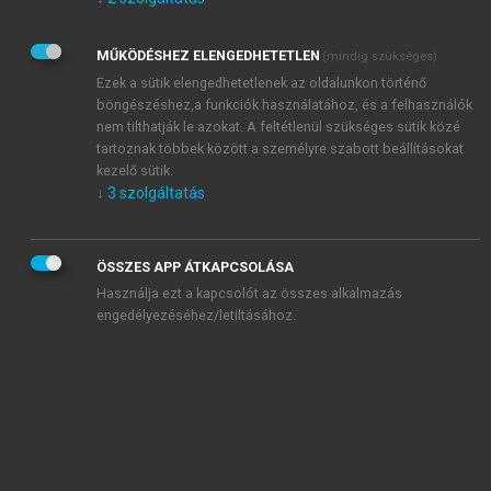
Kérek értesítést az Akadémiai Kiadó Zrt. újdonságairól,
akcióiról.
MŰKÖDÉSHEZ ELENGEDHETETLEN
(mindig szükséges)
Az
Adatkezelési tájékoztatóban
foglaltakat tudomásul
veszem és elfogadom.
Ezek a sütik elengedhetetlenek az oldalunkon történő
Az
Általános vásárlási feltételeket
, valamint a
szotar.net
és a
böngészéshez,a funkciók használatához, és a felhasználók
mersz.hu
oldalak licencszerződéseiben foglaltakat
nem tilthatják le azokat. A feltétlenül szükséges sütik közé
tudomásul veszem és elfogadom.
tartoznak többek között a személyre szabott beállításokat
kezelő sütik.
↓
3
szolgáltatás
KIPRÓBÁLOM
ÖSSZES APP ÁTKAPCSOLÁSA
Használja ezt a kapcsolót az összes alkalmazás
engedélyezéséhez/letiltásához.
MIÉRT ÉRDEMES A MERSZ ONLINE
OKOSKÖNYVTÁRAT HASZNÁLNI?