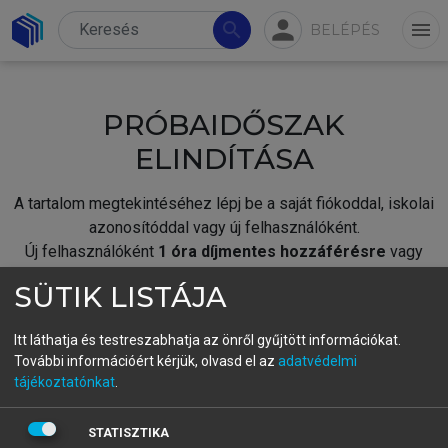
person
search
menu
BELÉPÉS
PRÓBAIDŐSZAK
ELINDÍTÁSA
A tartalom megtekintéséhez lépj be a saját fiókoddal, iskolai
azonosítóddal vagy új felhasználóként.
Új felhasználóként
1 óra díjmentes hozzáférésre
vagy
jogosult.
SÜTIK LISTÁJA
A próbaidőszak elindításához,
jelentkezz
be meglévő
fiókoddal,
vagy hozz létre új fiókot.
Itt láthatja és testreszabhatja az önről gyűjtött információkat.
További információért kérjük, olvasd el az
adatvédelmi
A regisztráció után a
próbaidőszak
automatikusan
elindul.
tájékoztatónkat
.
BELÉPÉS SAJÁT FIÓKKAL
STATISZTIKA