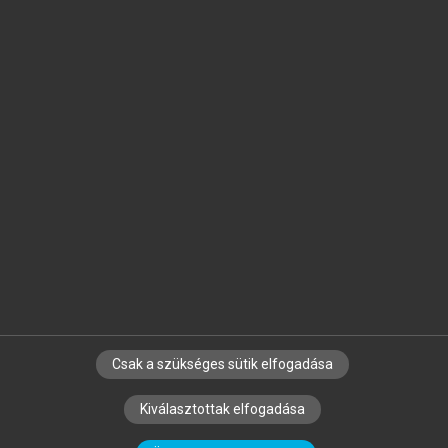
Jelöld meg a számodra fontos részeket, és
készíts
saját
jegyzeteket!
Egyéni előfizetéssel további
MeRSZ+ funkciókat
és
tartalmakat is elérhetsz.
Csak a szükséges sütik elfogadása
SZERZŐKNEK
CÉGEKNEK
KÖNYVTÁROSOKNAK
Kiválasztottak elfogadása
SZERKESZTÉSI ÉS LEKTORÁLÁSI ALAPELVEK