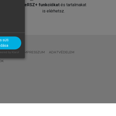
át
MeRSZ+ funkciókat
és tartalmakat
is elérhetsz.
 süti
adása
 IRÁNYELVEK
IMPRESSZUM
ADATVÉDELEM
ered by Klaro!
OK