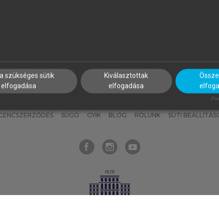
nyokat, hogy bármikor azonnal
részeket, és
készíts
saj
hozzájuk férhess!
jegyzeteket!
a szükséges sütik
Kiválasztottak
Összes
elfogadása
elfogadása
elfog
KNAK
SZERKESZTÉSI ÉS LEKTORÁLÁSI ALAPELVEK
MI – ÁLTALÁNOS
Pow
ICENCSZERZŐDÉS
SÚGÓ
GYIK
BLOG
RÓLUNK
SÜTI BEÁLLÍTÁS