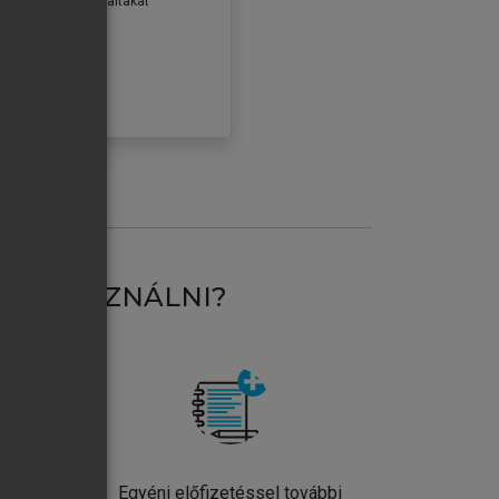
erződéseiben foglaltakat
ogadom.
ÓBÁLOM
AT HASZNÁLNI?
ntos
Egyéni előfizetéssel további