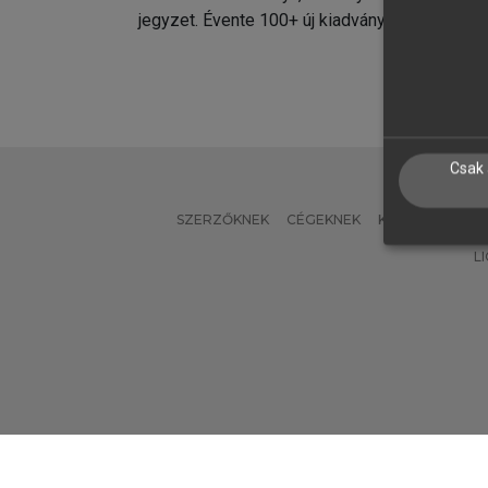
jegyzet. Évente 100+ új kiadvány.
kiadvá
Csak 
SZERZŐKNEK
CÉGEKNEK
KÖNYVTÁROSO
L
Verzió: 2.7.2