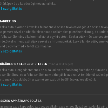
őtérképek és a közösségi médiaanalitika.
E-MAIL-CÍM
1
szolgáltatás
MARKETING
NÉV
zek a sütik nyomon követik a felhasználó online tevékenységét. Az online tev
egismerésével a hirdetők relevánsabb reklámokat jeleníthetnek meg, és korlát
 felhasználó hány alkalommal láthat egy hirdetést. Ezek a sütik más szervezete
JELSZÓ
irdetőkkel is megoszthatják ezeket az információkat. Ezek állandó sütik, amely
indig egy harmadik féltől származnak.
2
szolgáltatás
JELSZÓ ÚJRA
PÉS
ŰKÖDÉSHEZ ELENGEDHETETLEN
(mindig szükséges)
zek a sütik elengedhetetlenek az oldalunkon történő böngészéshez,a funkciók
asználatához, és a felhasználók nem tilthatják le azokat. A feltétlenül szükség
Kérek értesítést a MeRSZ új
artoznak többek között a személyre szabott beállításokat kezelő sütik.
Kérek értesítést az Akadémi
3
szolgáltatás
akcióiról.
 VAGY?
Az
Adatkezelési tájékozta
yi azonosítóval
veszem és elfogadom.
SSZES APP ÁTKAPCSOLÁSA
Az
Általános vásárlási felt
asználja ezt a kapcsolót az összes alkalmazás engedélyezéséhez/letiltásáho