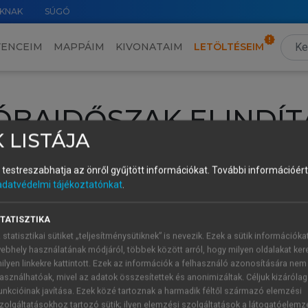
KNAK
SÚGÓ
VENCEIM
MAPPÁIM
KIVONATAIM
LETÖLTÉSEIM
ÓBAIDŐSZAK ELINDÍT
 LISTÁJA
intéséhez lépj be a saját fiókoddal, iskolai azonosítóddal vagy ú
és testreszabhatja az önről gyűjtött információkat.
További információért 
Új felhasználóként
1 óra díjmentes hozzáférésre
vagy jogosult
adatvédelmi tájékoztatónkat
.
k elindításához,
jelentkezz
be meglévő fiókoddal,
vagy hozz lé
A regisztráció után a
próbaidőszak
automatikusan
elindul.
TATISZTIKA
 statisztikai sütiket „teljesítménysütiknek” is nevezik. Ezek a sütik információka
ebhely használatának módjáról, többek között arról, hogy milyen oldalakat kere
ilyen linkekre kattintott. Ezek az információk a felhasználó azonosítására nem
ÚJ FIÓK 
ÁT FIÓKKAL
asználhatóak, mivel az adatok összesítettek és anonimizáltak. Céljuk kizáróla
1 óra díjme
unkcióinak javítása. Ezek közé tartoznak a harmadik féltől származó elemzési
zolgáltatásokhoz tartozó sütik; ilyen elemzési szolgáltatások a látogatóelemz