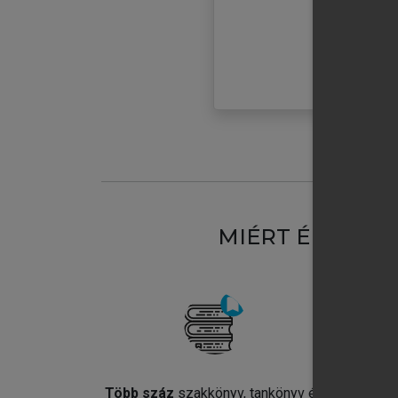
MIÉRT ÉRDEME
Több száz
szakkönyv, tankönyv és
Jel