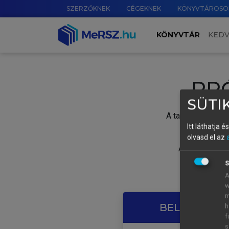
SZERZŐKNEK
CÉGEKNEK
KÖNYVTÁROSO
KÖNYVTÁR
KED
PR
SÜTIK
A tartalom megtek
Itt láthatja 
olvasd el az
A próbaidősza
S
A
w
m
BELÉPÉS SAJ
h
f
s