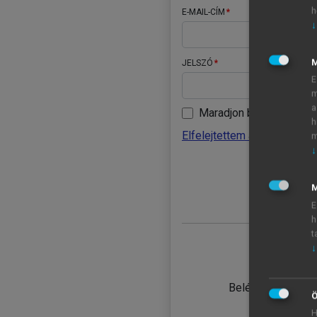
h
E-MAIL-CÍM
↓
JELSZÓ
E
m
a
Maradjon belépve
h
Elfelejtettem a jelszavamat
m
↓
BELÉ
M
E
h
t
↓
TANULÓ
Belépés intézmén
Ö
H