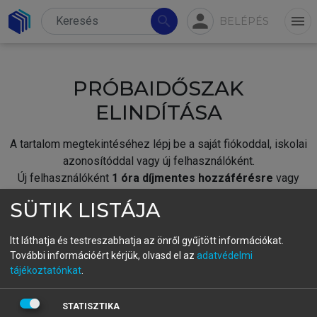
person
search
menu
BELÉPÉS
PRÓBAIDŐSZAK
ELINDÍTÁSA
A tartalom megtekintéséhez lépj be a saját fiókoddal, iskolai
azonosítóddal vagy új felhasználóként.
Új felhasználóként
1 óra díjmentes hozzáférésre
vagy
jogosult.
SÜTIK LISTÁJA
A próbaidőszak elindításához,
jelentkezz
be meglévő
fiókoddal,
vagy hozz létre új fiókot.
Itt láthatja és testreszabhatja az önről gyűjtött információkat.
További információért kérjük, olvasd el az
adatvédelmi
A regisztráció után a
próbaidőszak
automatikusan
elindul.
tájékoztatónkat
.
BELÉPÉS SAJÁT FIÓKKAL
STATISZTIKA