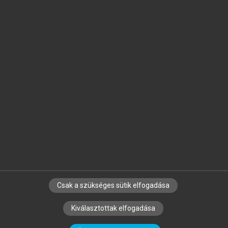
Jelöld meg a számodra fontos részeket, és
készíts
saját
jegyzeteket!
Egyéni előfizetéssel további
MeRSZ+ funkciókat
és
tartalmakat is elérhetsz.
Csak a szükséges sütik elfogadása
SZERZŐKNEK
CÉGEKNEK
KÖNYVTÁROSOKNAK
Kiválasztottak elfogadása
SZERKESZTÉSI ÉS LEKTORÁLÁSI ALAPELVEK