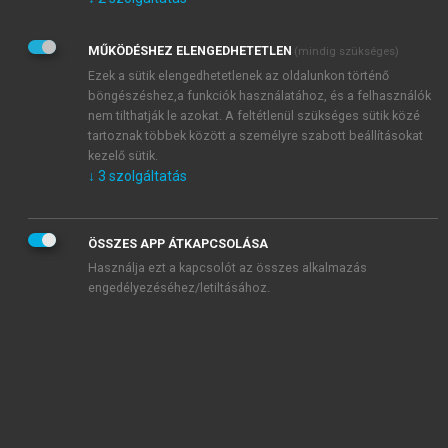
Kérek értesítést az Akadémiai Kiadó Zrt. újdonságairól,
akcióiról.
MŰKÖDÉSHEZ ELENGEDHETETLEN
(mindig szükséges)
Az
Adatkezelési tájékoztatóban
foglaltakat tudomásul
veszem és elfogadom.
Ezek a sütik elengedhetetlenek az oldalunkon történő
Az
Általános vásárlási feltételeket
, valamint a
szotar.net
és a
böngészéshez,a funkciók használatához, és a felhasználók
mersz.hu
oldalak licencszerződéseiben foglaltakat
nem tilthatják le azokat. A feltétlenül szükséges sütik közé
tudomásul veszem és elfogadom.
tartoznak többek között a személyre szabott beállításokat
kezelő sütik.
↓
3
szolgáltatás
KIPRÓBÁLOM
ÖSSZES APP ÁTKAPCSOLÁSA
Használja ezt a kapcsolót az összes alkalmazás
engedélyezéséhez/letiltásához.
MIÉRT ÉRDEMES A MERSZ ONLINE
OKOSKÖNYVTÁRAT HASZNÁLNI?