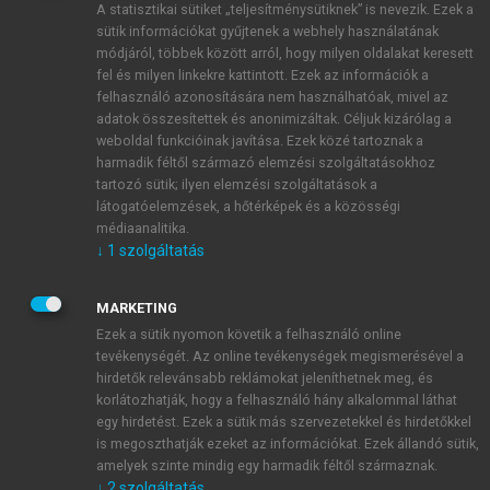
A statisztikai sütiket „teljesítménysütiknek” is nevezik. Ezek a
sütik információkat gyűjtenek a webhely használatának
módjáról, többek között arról, hogy milyen oldalakat keresett
ÚJ FIÓK LÉTREHOZÁSA
fel és milyen linkekre kattintott. Ezek az információk a
1 óra díjmentes hozzáférés
felhasználó azonosítására nem használhatóak, mivel az
adatok összesítettek és anonimizáltak. Céljuk kizárólag a
weboldal funkcióinak javítása. Ezek közé tartoznak a
E-MAIL-CÍM
harmadik féltől származó elemzési szolgáltatásokhoz
tartozó sütik; ilyen elemzési szolgáltatások a
látogatóelemzések, a hőtérképek és a közösségi
NÉV
médiaanalitika.
↓
1
szolgáltatás
JELSZÓ
MARKETING
Ezek a sütik nyomon követik a felhasználó online
tevékenységét. Az online tevékenységek megismerésével a
JELSZÓ ÚJRA
hirdetők relevánsabb reklámokat jeleníthetnek meg, és
korlátozhatják, hogy a felhasználó hány alkalommal láthat
egy hirdetést. Ezek a sütik más szervezetekkel és hirdetőkkel
is megoszthatják ezeket az információkat. Ezek állandó sütik,
Kérek értesítést a MeRSZ újdonságairól, akcióiról.
amelyek szinte mindig egy harmadik féltől származnak.
↓
2
szolgáltatás