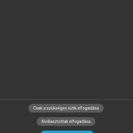
Jelöld meg a számodra fontos részeket, és
készíts
saját
jegyzeteket!
Egyéni előfizetéssel további
MeRSZ+ funkciókat
és
tartalmakat is elérhetsz.
Csak a szükséges sütik elfogadása
SZERZŐKNEK
CÉGEKNEK
KÖNYVTÁROSOKNAK
Kiválasztottak elfogadása
SZERKESZTÉSI ÉS LEKTORÁLÁSI ALAPELVEK