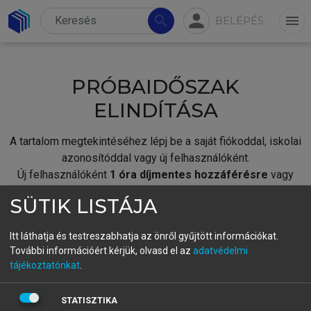
person
search
menu
BELÉPÉS
PRÓBAIDŐSZAK
ELINDÍTÁSA
A tartalom megtekintéséhez lépj be a saját fiókoddal, iskolai
azonosítóddal vagy új felhasználóként.
Új felhasználóként
1 óra díjmentes hozzáférésre
vagy
jogosult.
SÜTIK LISTÁJA
A próbaidőszak elindításához,
jelentkezz
be meglévő
fiókoddal,
vagy hozz létre új fiókot.
Itt láthatja és testreszabhatja az önről gyűjtött információkat.
További információért kérjük, olvasd el az
adatvédelmi
A regisztráció után a
próbaidőszak
automatikusan
elindul.
tájékoztatónkat
.
BELÉPÉS SAJÁT FIÓKKAL
STATISZTIKA