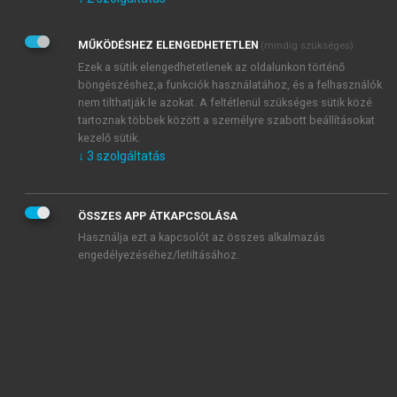
Kérek értesítést az Akadémiai Kiadó Zrt. újdonságairól,
akcióiról.
MŰKÖDÉSHEZ ELENGEDHETETLEN
(mindig szükséges)
Az
Adatkezelési tájékoztatóban
foglaltakat tudomásul
veszem és elfogadom.
Ezek a sütik elengedhetetlenek az oldalunkon történő
Az
Általános vásárlási feltételeket
, valamint a
szotar.net
és a
böngészéshez,a funkciók használatához, és a felhasználók
mersz.hu
oldalak licencszerződéseiben foglaltakat
nem tilthatják le azokat. A feltétlenül szükséges sütik közé
tudomásul veszem és elfogadom.
tartoznak többek között a személyre szabott beállításokat
kezelő sütik.
↓
3
szolgáltatás
KIPRÓBÁLOM
ÖSSZES APP ÁTKAPCSOLÁSA
Használja ezt a kapcsolót az összes alkalmazás
engedélyezéséhez/letiltásához.
MIÉRT ÉRDEMES A MERSZ ONLINE
OKOSKÖNYVTÁRAT HASZNÁLNI?