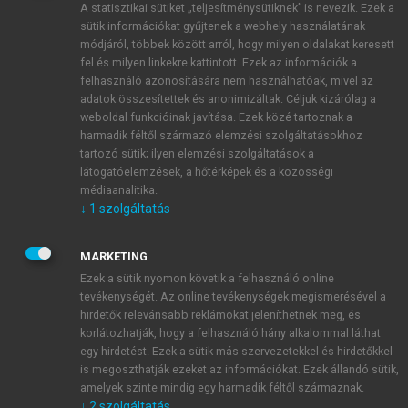
A statisztikai sütiket „teljesítménysütiknek” is nevezik. Ezek a
sütik információkat gyűjtenek a webhely használatának
módjáról, többek között arról, hogy milyen oldalakat keresett
ÚJ FIÓK LÉTREHOZÁSA
fel és milyen linkekre kattintott. Ezek az információk a
1 óra díjmentes hozzáférés
felhasználó azonosítására nem használhatóak, mivel az
adatok összesítettek és anonimizáltak. Céljuk kizárólag a
weboldal funkcióinak javítása. Ezek közé tartoznak a
E-MAIL-CÍM
harmadik féltől származó elemzési szolgáltatásokhoz
tartozó sütik; ilyen elemzési szolgáltatások a
látogatóelemzések, a hőtérképek és a közösségi
NÉV
médiaanalitika.
↓
1
szolgáltatás
JELSZÓ
MARKETING
Ezek a sütik nyomon követik a felhasználó online
tevékenységét. Az online tevékenységek megismerésével a
JELSZÓ ÚJRA
hirdetők relevánsabb reklámokat jeleníthetnek meg, és
korlátozhatják, hogy a felhasználó hány alkalommal láthat
egy hirdetést. Ezek a sütik más szervezetekkel és hirdetőkkel
is megoszthatják ezeket az információkat. Ezek állandó sütik,
Kérek értesítést a MeRSZ újdonságairól, akcióiról.
amelyek szinte mindig egy harmadik féltől származnak.
↓
2
szolgáltatás