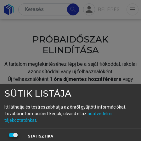
person
search
menu
BELÉPÉS
PRÓBAIDŐSZAK
ELINDÍTÁSA
A tartalom megtekintéséhez lépj be a saját fiókoddal, iskolai
azonosítóddal vagy új felhasználóként.
Új felhasználóként
1 óra díjmentes hozzáférésre
vagy
jogosult.
SÜTIK LISTÁJA
A próbaidőszak elindításához,
jelentkezz
be meglévő
fiókoddal,
vagy hozz létre új fiókot.
Itt láthatja és testreszabhatja az önről gyűjtött információkat.
További információért kérjük, olvasd el az
adatvédelmi
A regisztráció után a
próbaidőszak
automatikusan
elindul.
tájékoztatónkat
.
BELÉPÉS SAJÁT FIÓKKAL
STATISZTIKA