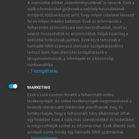
A statisztikai sütiket „teljesítménysütiknek” is nevezik. Ezek a
sütik információkat gyűjtenek a webhely használatának
módjáról, többek között arról, hogy milyen oldalakat keresett
ÚJ FIÓK LÉTREHOZÁSA
fel és milyen linkekre kattintott. Ezek az információk a
1 óra díjmentes hozzáférés
felhasználó azonosítására nem használhatóak, mivel az
adatok összesítettek és anonimizáltak. Céljuk kizárólag a
weboldal funkcióinak javítása. Ezek közé tartoznak a
E-MAIL-CÍM
harmadik féltől származó elemzési szolgáltatásokhoz
tartozó sütik; ilyen elemzési szolgáltatások a
látogatóelemzések, a hőtérképek és a közösségi
NÉV
médiaanalitika.
↓
1
szolgáltatás
JELSZÓ
MARKETING
Ezek a sütik nyomon követik a felhasználó online
tevékenységét. Az online tevékenységek megismerésével a
JELSZÓ ÚJRA
hirdetők relevánsabb reklámokat jeleníthetnek meg, és
korlátozhatják, hogy a felhasználó hány alkalommal láthat
egy hirdetést. Ezek a sütik más szervezetekkel és hirdetőkkel
is megoszthatják ezeket az információkat. Ezek állandó sütik,
Kérek értesítést a MeRSZ újdonságairól, akcióiról.
amelyek szinte mindig egy harmadik féltől származnak.
↓
2
szolgáltatás