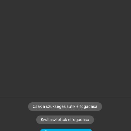
Jelöld meg a számodra fontos részeket, és
készíts
saját
jegyzeteket!
Egyéni előfizetéssel további
MeRSZ+ funkciókat
és
tartalmakat is elérhetsz.
Csak a szükséges sütik elfogadása
SZERZŐKNEK
CÉGEKNEK
KÖNYVTÁROSOKNAK
Kiválasztottak elfogadása
SZERKESZTÉSI ÉS LEKTORÁLÁSI ALAPELVEK