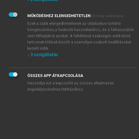
Kérek értesítést az Akadémiai Kiadó Zrt. újdonságairól,
akcióiról.
MŰKÖDÉSHEZ ELENGEDHETETLEN
(mindig szükséges)
Az
Adatkezelési tájékoztatóban
foglaltakat tudomásul
veszem és elfogadom.
Ezek a sütik elengedhetetlenek az oldalunkon történő
Az
Általános vásárlási feltételeket
, valamint a
szotar.net
és a
böngészéshez,a funkciók használatához, és a felhasználók
mersz.hu
oldalak licencszerződéseiben foglaltakat
nem tilthatják le azokat. A feltétlenül szükséges sütik közé
tudomásul veszem és elfogadom.
tartoznak többek között a személyre szabott beállításokat
kezelő sütik.
↓
3
szolgáltatás
KIPRÓBÁLOM
ÖSSZES APP ÁTKAPCSOLÁSA
Használja ezt a kapcsolót az összes alkalmazás
engedélyezéséhez/letiltásához.
MIÉRT ÉRDEMES A MERSZ ONLINE
OKOSKÖNYVTÁRAT HASZNÁLNI?