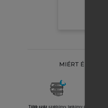
MIÉRT ÉRDEME
Több száz
szakkönyv, tankönyv és
Jel