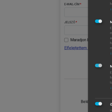
h
E-MAIL-CÍM
↓
JELSZÓ
E
m
a
Maradjon belépve
h
Elfelejtettem a jelszavamat
m
↓
BELÉ
M
E
h
t
↓
TANULÓ
Belépés intézmén
Ö
H