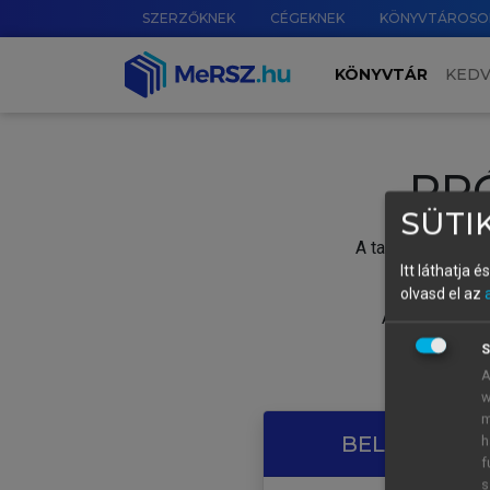
SZERZŐKNEK
CÉGEKNEK
KÖNYVTÁROSO
KÖNYVTÁR
KED
PR
SÜTIK
A tartalom megtek
Itt láthatja 
olvasd el az
A próbaidősza
S
A
w
m
BELÉPÉS SAJ
h
f
s