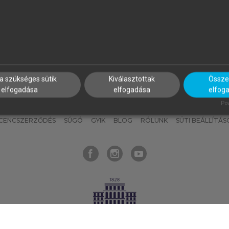
nyokat, hogy bármikor azonnal
részeket, és
készíts
saj
hozzájuk férhess!
jegyzeteket!
a szükséges sütik
Kiválasztottak
Összes
elfogadása
elfogadása
elfog
KNAK
SZERKESZTÉSI ÉS LEKTORÁLÁSI ALAPELVEK
MI – ÁLTALÁNOS
Pow
ICENCSZERZŐDÉS
SÚGÓ
GYIK
BLOG
RÓLUNK
SÜTI BEÁLLÍTÁS