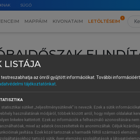
KNAK
SÚGÓ
VENCEIM
MAPPÁIM
KIVONATAIM
LETÖLTÉSEIM
ÓBAIDŐSZAK ELINDÍT
 LISTÁJA
intéséhez lépj be a saját fiókoddal, iskolai azonosítóddal vagy ú
és testreszabhatja az önről gyűjtött információkat.
További információért 
Új felhasználóként
1 óra díjmentes hozzáférésre
vagy jogosult
adatvédelmi tájékoztatónkat
.
k elindításához,
jelentkezz
be meglévő fiókoddal,
vagy hozz lé
A regisztráció után a
próbaidőszak
automatikusan
elindul.
TATISZTIKA
 statisztikai sütiket „teljesítménysütiknek” is nevezik. Ezek a sütik információka
ebhely használatának módjáról, többek között arról, hogy milyen oldalakat kere
ilyen linkekre kattintott. Ezek az információk a felhasználó azonosítására nem
ÚJ FIÓK 
ÁT FIÓKKAL
asználhatóak, mivel az adatok összesítettek és anonimizáltak. Céljuk kizáróla
1 óra díjme
unkcióinak javítása. Ezek közé tartoznak a harmadik féltől származó elemzési
zolgáltatásokhoz tartozó sütik; ilyen elemzési szolgáltatások a látogatóelemz