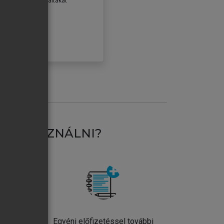
erződéseiben foglaltakat
ogadom.
ÓBÁLOM
AT HASZNÁLNI?
ntos
Egyéni előfizetéssel további