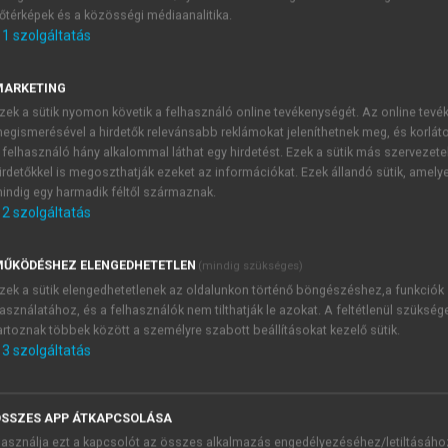
őtérképek és a közösségi médiaanalitika.
E-MAIL-CÍM
1
szolgáltatás
MARKETING
NÉV
zek a sütik nyomon követik a felhasználó online tevékenységét. Az online tev
egismerésével a hirdetők relevánsabb reklámokat jeleníthetnek meg, és korlát
 felhasználó hány alkalommal láthat egy hirdetést. Ezek a sütik más szervezete
JELSZÓ
irdetőkkel is megoszthatják ezeket az információkat. Ezek állandó sütik, amely
indig egy harmadik féltől származnak.
2
szolgáltatás
JELSZÓ ÚJRA
PÉS
ŰKÖDÉSHEZ ELENGEDHETETLEN
(mindig szükséges)
zek a sütik elengedhetetlenek az oldalunkon történő böngészéshez,a funkciók
asználatához, és a felhasználók nem tilthatják le azokat. A feltétlenül szükség
Kérek értesítést a MeRSZ új
artoznak többek között a személyre szabott beállításokat kezelő sütik.
Kérek értesítést az Akadémi
3
szolgáltatás
akcióiról.
 VAGY?
Az
Adatkezelési tájékozta
yi azonosítóval
veszem és elfogadom.
SSZES APP ÁTKAPCSOLÁSA
Az
Általános vásárlási felt
asználja ezt a kapcsolót az összes alkalmazás engedélyezéséhez/letiltásáho