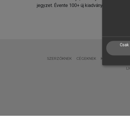
jegyzet. Évente 100+ új kiadvány.
kiadvá
Csak 
SZERZŐKNEK
CÉGEKNEK
KÖNYVTÁROSO
L
Verzió: 2.7.2