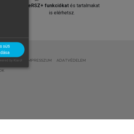
át
MeRSZ+ funkciókat
és tartalmakat
is elérhetsz.
 süti
adása
 IRÁNYELVEK
IMPRESSZUM
ADATVÉDELEM
ered by Klaro!
OK