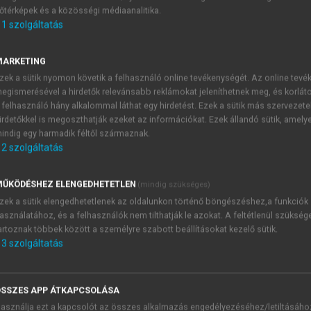
őtérképek és a közösségi médiaanalitika.
E-MAIL-CÍM
1
szolgáltatás
MARKETING
NÉV
zek a sütik nyomon követik a felhasználó online tevékenységét. Az online tev
egismerésével a hirdetők relevánsabb reklámokat jeleníthetnek meg, és korlát
 felhasználó hány alkalommal láthat egy hirdetést. Ezek a sütik más szervezete
JELSZÓ
irdetőkkel is megoszthatják ezeket az információkat. Ezek állandó sütik, amely
indig egy harmadik féltől származnak.
2
szolgáltatás
JELSZÓ ÚJRA
PÉS
ŰKÖDÉSHEZ ELENGEDHETETLEN
(mindig szükséges)
zek a sütik elengedhetetlenek az oldalunkon történő böngészéshez,a funkciók
asználatához, és a felhasználók nem tilthatják le azokat. A feltétlenül szükség
Kérek értesítést a MeRSZ új
artoznak többek között a személyre szabott beállításokat kezelő sütik.
Kérek értesítést az Akadémi
3
szolgáltatás
akcióiról.
 VAGY?
Az
Adatkezelési tájékozta
yi azonosítóval
veszem és elfogadom.
SSZES APP ÁTKAPCSOLÁSA
Az
Általános vásárlási felt
asználja ezt a kapcsolót az összes alkalmazás engedélyezéséhez/letiltásáho