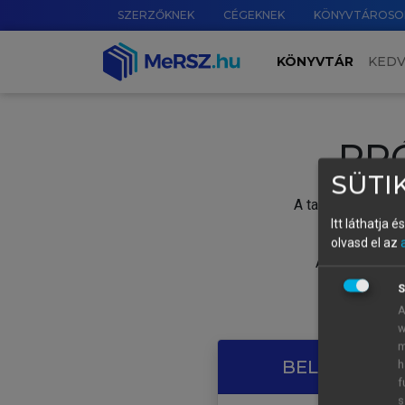
SZERZŐKNEK
CÉGEKNEK
KÖNYVTÁROSO
KÖNYVTÁR
KED
PR
SÜTIK
A tartalom megtek
Itt láthatja 
olvasd el az
A próbaidősza
S
A
w
m
BELÉPÉS SAJ
h
f
s