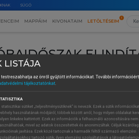
KNAK
SÚGÓ
VENCEIM
MAPPÁIM
KIVONATAIM
LETÖLTÉSEIM
ÓBAIDŐSZAK ELINDÍT
 LISTÁJA
intéséhez lépj be a saját fiókoddal, iskolai azonosítóddal vagy ú
és testreszabhatja az önről gyűjtött információkat.
További információért 
Új felhasználóként
1 óra díjmentes hozzáférésre
vagy jogosult
adatvédelmi tájékoztatónkat
.
k elindításához,
jelentkezz
be meglévő fiókoddal,
vagy hozz lé
A regisztráció után a
próbaidőszak
automatikusan
elindul.
TATISZTIKA
 statisztikai sütiket „teljesítménysütiknek” is nevezik. Ezek a sütik információka
ebhely használatának módjáról, többek között arról, hogy milyen oldalakat kere
ilyen linkekre kattintott. Ezek az információk a felhasználó azonosítására nem
ÚJ FIÓK 
ÁT FIÓKKAL
asználhatóak, mivel az adatok összesítettek és anonimizáltak. Céljuk kizáróla
1 óra díjme
unkcióinak javítása. Ezek közé tartoznak a harmadik féltől származó elemzési
zolgáltatásokhoz tartozó sütik; ilyen elemzési szolgáltatások a látogatóelemz