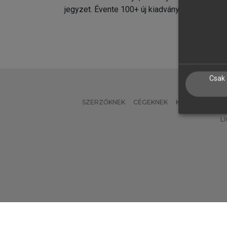
jegyzet. Évente 100+ új kiadvány.
kiadvá
Csak 
SZERZŐKNEK
CÉGEKNEK
KÖNYVTÁROSO
L
Verzió: 2.7.2