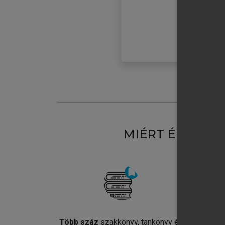
MIÉRT ÉRDEME
Több száz
szakkönyv, tankönyv és
Jel