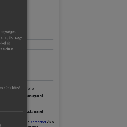
ékenységek
ozhatják, hogy
kkel és
ek szinte
es sütik közé
donságairól, akcióiról.
ai Kiadó Zrt. újdonságairól,
tóban
foglaltakat tudomásul
ételeket
, valamint a
szotar.net
és a
z.