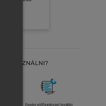
erződéseiben foglaltakat
ogadom.
ÓBÁLOM
AT HASZNÁLNI?
ntos
Egyéni előfizetéssel további