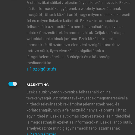
A statisztikai sütiket „teljesítménysütiknek” is nevezik. Ezek a
sütik információkat gyűjtenek a webhely használatának
módjáról, többek között arról, hogy milyen oldalakat keresett
ÚJ FIÓK LÉTREHOZÁSA
fel és milyen linkekre kattintott. Ezek az információk a
1 óra díjmentes hozzáférés
felhasználó azonosítására nem használhatóak, mivel az
adatok összesítettek és anonimizáltak. Céljuk kizárólag a
weboldal funkcióinak javítása. Ezek közé tartoznak a
E-MAIL-CÍM
harmadik féltől származó elemzési szolgáltatásokhoz
tartozó sütik; ilyen elemzési szolgáltatások a
látogatóelemzések, a hőtérképek és a közösségi
NÉV
médiaanalitika.
↓
1
szolgáltatás
JELSZÓ
MARKETING
Ezek a sütik nyomon követik a felhasználó online
tevékenységét. Az online tevékenységek megismerésével a
JELSZÓ ÚJRA
hirdetők relevánsabb reklámokat jeleníthetnek meg, és
korlátozhatják, hogy a felhasználó hány alkalommal láthat
egy hirdetést. Ezek a sütik más szervezetekkel és hirdetőkkel
is megoszthatják ezeket az információkat. Ezek állandó sütik,
Kérek értesítést a MeRSZ újdonságairól, akcióiról.
amelyek szinte mindig egy harmadik féltől származnak.
↓
2
szolgáltatás