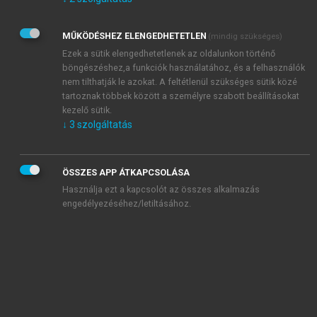
Kérek értesítést az Akadémiai Kiadó Zrt. újdonságairól,
akcióiról.
MŰKÖDÉSHEZ ELENGEDHETETLEN
(mindig szükséges)
Az
Adatkezelési tájékoztatóban
foglaltakat tudomásul
veszem és elfogadom.
Ezek a sütik elengedhetetlenek az oldalunkon történő
Az
Általános vásárlási feltételeket
, valamint a
szotar.net
és a
böngészéshez,a funkciók használatához, és a felhasználók
mersz.hu
oldalak licencszerződéseiben foglaltakat
nem tilthatják le azokat. A feltétlenül szükséges sütik közé
tudomásul veszem és elfogadom.
tartoznak többek között a személyre szabott beállításokat
kezelő sütik.
↓
3
szolgáltatás
KIPRÓBÁLOM
ÖSSZES APP ÁTKAPCSOLÁSA
Használja ezt a kapcsolót az összes alkalmazás
engedélyezéséhez/letiltásához.
MIÉRT ÉRDEMES A MERSZ ONLINE
OKOSKÖNYVTÁRAT HASZNÁLNI?