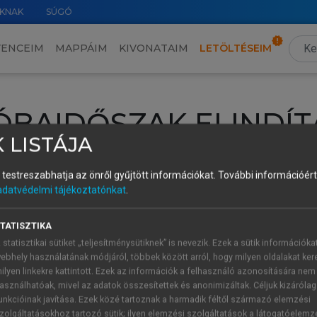
KNAK
SÚGÓ
VENCEIM
MAPPÁIM
KIVONATAIM
LETÖLTÉSEIM
ÓBAIDŐSZAK ELINDÍT
 LISTÁJA
intéséhez lépj be a saját fiókoddal, iskolai azonosítóddal vagy ú
és testreszabhatja az önről gyűjtött információkat.
További információért 
Új felhasználóként
1 óra díjmentes hozzáférésre
vagy jogosult
adatvédelmi tájékoztatónkat
.
k elindításához,
jelentkezz
be meglévő fiókoddal,
vagy hozz lé
A regisztráció után a
próbaidőszak
automatikusan
elindul.
TATISZTIKA
 statisztikai sütiket „teljesítménysütiknek” is nevezik. Ezek a sütik információka
ebhely használatának módjáról, többek között arról, hogy milyen oldalakat kere
ilyen linkekre kattintott. Ezek az információk a felhasználó azonosítására nem
ÚJ FIÓK 
ÁT FIÓKKAL
asználhatóak, mivel az adatok összesítettek és anonimizáltak. Céljuk kizáróla
1 óra díjme
unkcióinak javítása. Ezek közé tartoznak a harmadik féltől származó elemzési
zolgáltatásokhoz tartozó sütik; ilyen elemzési szolgáltatások a látogatóelemz