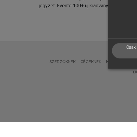
jegyzet. Évente 100+ új kiadvány.
kiadvá
Csak 
SZERZŐKNEK
CÉGEKNEK
KÖNYVTÁROSO
L
Verzió: 2.7.2