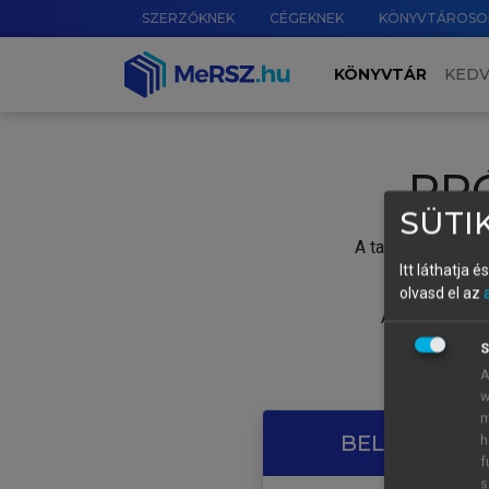
SZERZŐKNEK
CÉGEKNEK
KÖNYVTÁROSO
KÖNYVTÁR
KED
PR
SÜTIK
A tartalom megtek
Itt láthatja 
olvasd el az
A próbaidősza
S
A
w
m
BELÉPÉS SAJ
h
f
s