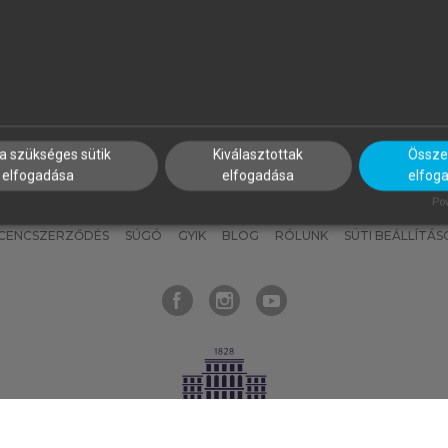
nyokat, hogy bármikor azonnal
részeket, és
készíts
saj
hozzájuk férhess!
jegyzeteket!
a szükséges sütik
Kiválasztottak
Összes
elfogadása
elfogadása
elfog
KNAK
SZERKESZTÉSI ÉS LEKTORÁLÁSI ALAPELVEK
MI – ÁLTALÁNOS
Pow
ICENCSZERZŐDÉS
SÚGÓ
GYIK
BLOG
RÓLUNK
SÜTI BEÁLLÍTÁS