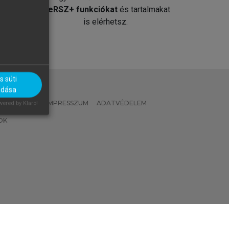
át
MeRSZ+ funkciókat
és tartalmakat
is elérhetsz.
 süti
adása
 IRÁNYELVEK
IMPRESSZUM
ADATVÉDELEM
ered by Klaro!
OK