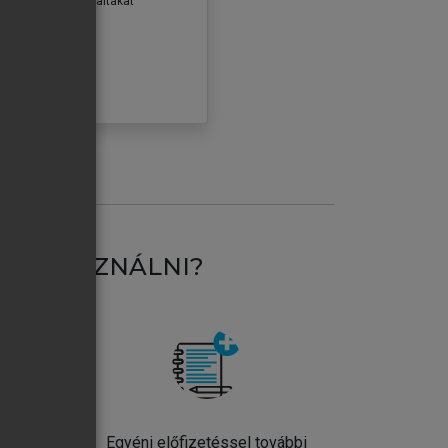
erződéseiben foglaltakat
ogadom.
ÓBÁLOM
AT HASZNÁLNI?
ntos
Egyéni előfizetéssel további