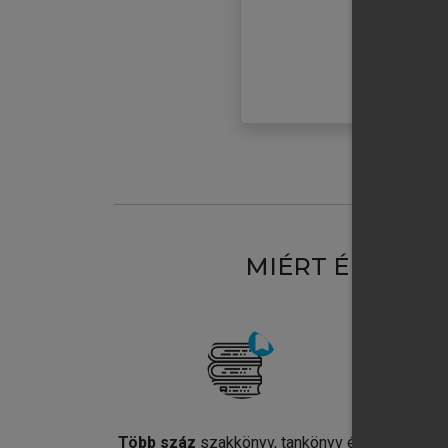
MIÉRT ÉRDEME
Több száz
szakkönyv, tankönyv és
Jel