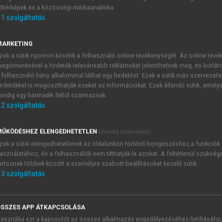
őtérképek és a közösségi médiaanalitika.
E-MAIL-CÍM
1
szolgáltatás
MARKETING
NÉV
zek a sütik nyomon követik a felhasználó online tevékenységét. Az online tev
egismerésével a hirdetők relevánsabb reklámokat jeleníthetnek meg, és korlát
 felhasználó hány alkalommal láthat egy hirdetést. Ezek a sütik más szervezete
JELSZÓ
irdetőkkel is megoszthatják ezeket az információkat. Ezek állandó sütik, amely
indig egy harmadik féltől származnak.
2
szolgáltatás
JELSZÓ ÚJRA
PÉS
ŰKÖDÉSHEZ ELENGEDHETETLEN
(mindig szükséges)
zek a sütik elengedhetetlenek az oldalunkon történő böngészéshez,a funkciók
asználatához, és a felhasználók nem tilthatják le azokat. A feltétlenül szükség
Kérek értesítést a MeRSZ új
artoznak többek között a személyre szabott beállításokat kezelő sütik.
Kérek értesítést az Akadémi
3
szolgáltatás
akcióiról.
 VAGY?
Az
Adatkezelési tájékozta
yi azonosítóval
veszem és elfogadom.
SSZES APP ÁTKAPCSOLÁSA
Az
Általános vásárlási felt
asználja ezt a kapcsolót az összes alkalmazás engedélyezéséhez/letiltásáho