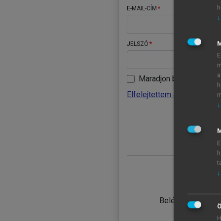
h
E-MAIL-CÍM
↓
JELSZÓ
E
m
a
Maradjon belépve
h
Elfelejtettem a jelszavamat
m
↓
BELÉ
M
E
h
t
↓
TANULÓ
Belépés intézmén
Ö
H