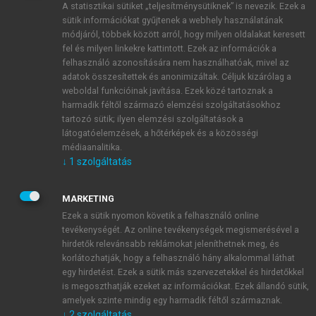
A statisztikai sütiket „teljesítménysütiknek” is nevezik. Ezek a
sütik információkat gyűjtenek a webhely használatának
módjáról, többek között arról, hogy milyen oldalakat keresett
ÚJ FIÓK LÉTREHOZÁSA
fel és milyen linkekre kattintott. Ezek az információk a
1 óra díjmentes hozzáférés
felhasználó azonosítására nem használhatóak, mivel az
adatok összesítettek és anonimizáltak. Céljuk kizárólag a
weboldal funkcióinak javítása. Ezek közé tartoznak a
E-MAIL-CÍM
harmadik féltől származó elemzési szolgáltatásokhoz
tartozó sütik; ilyen elemzési szolgáltatások a
látogatóelemzések, a hőtérképek és a közösségi
NÉV
médiaanalitika.
↓
1
szolgáltatás
JELSZÓ
MARKETING
Ezek a sütik nyomon követik a felhasználó online
tevékenységét. Az online tevékenységek megismerésével a
JELSZÓ ÚJRA
hirdetők relevánsabb reklámokat jeleníthetnek meg, és
korlátozhatják, hogy a felhasználó hány alkalommal láthat
egy hirdetést. Ezek a sütik más szervezetekkel és hirdetőkkel
is megoszthatják ezeket az információkat. Ezek állandó sütik,
Kérek értesítést a MeRSZ újdonságairól, akcióiról.
amelyek szinte mindig egy harmadik féltől származnak.
↓
2
szolgáltatás