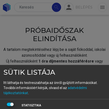
person
search
menu
BELÉPÉS
PRÓBAIDŐSZAK
ELINDÍTÁSA
A tartalom megtekintéséhez lépj be a saját fiókoddal, iskolai
azonosítóddal vagy új felhasználóként.
Új felhasználóként
1 óra díjmentes hozzáférésre
vagy
jogosult.
SÜTIK LISTÁJA
A próbaidőszak elindításához,
jelentkezz
be meglévő
fiókoddal,
vagy hozz létre új fiókot.
Itt láthatja és testreszabhatja az önről gyűjtött információkat.
További információért kérjük, olvasd el az
adatvédelmi
A regisztráció után a
próbaidőszak
automatikusan
elindul.
tájékoztatónkat
.
BELÉPÉS SAJÁT FIÓKKAL
STATISZTIKA