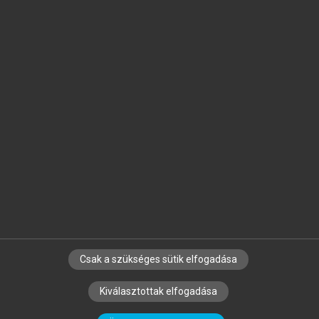
Jelöld meg a számodra fontos részeket, és
készíts
saját
jegyzeteket!
Egyéni előfizetéssel további
MeRSZ+ funkciókat
és
tartalmakat is elérhetsz.
Csak a szükséges sütik elfogadása
SZERZŐKNEK
CÉGEKNEK
KÖNYVTÁROSOKNAK
Kiválasztottak elfogadása
SZERKESZTÉSI ÉS LEKTORÁLÁSI ALAPELVEK