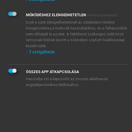
Kérek értesítést az Akadémiai Kiadó Zrt. újdonságairól,
akcióiról.
MŰKÖDÉSHEZ ELENGEDHETETLEN
(mindig szükséges)
Az
Adatkezelési tájékoztatóban
foglaltakat tudomásul
veszem és elfogadom.
Ezek a sütik elengedhetetlenek az oldalunkon történő
Az
Általános vásárlási feltételeket
, valamint a
szotar.net
és a
böngészéshez,a funkciók használatához, és a felhasználók
mersz.hu
oldalak licencszerződéseiben foglaltakat
nem tilthatják le azokat. A feltétlenül szükséges sütik közé
tudomásul veszem és elfogadom.
tartoznak többek között a személyre szabott beállításokat
kezelő sütik.
↓
3
szolgáltatás
KIPRÓBÁLOM
ÖSSZES APP ÁTKAPCSOLÁSA
Használja ezt a kapcsolót az összes alkalmazás
engedélyezéséhez/letiltásához.
MIÉRT ÉRDEMES A MERSZ ONLINE
OKOSKÖNYVTÁRAT HASZNÁLNI?