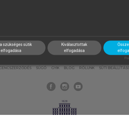
nyokat, hogy bármikor azonnal
részeket, és
készíts
saj
hozzájuk férhess!
jegyzeteket!
a szükséges sütik
Kiválasztottak
Összes
elfogadása
elfogadása
elfog
KNAK
SZERKESZTÉSI ÉS LEKTORÁLÁSI ALAPELVEK
MI – ÁLTALÁNOS
Pow
ICENCSZERZŐDÉS
SÚGÓ
GYIK
BLOG
RÓLUNK
SÜTI BEÁLLÍTÁS