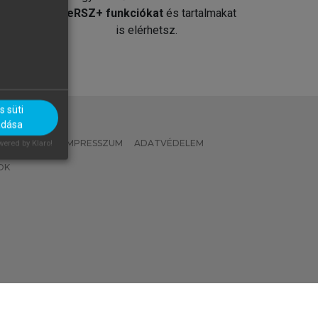
át
MeRSZ+ funkciókat
és tartalmakat
is elérhetsz.
 süti
adása
 IRÁNYELVEK
IMPRESSZUM
ADATVÉDELEM
ered by Klaro!
OK