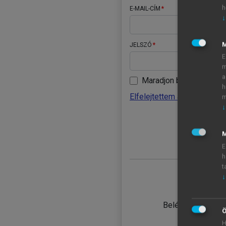
h
E-MAIL-CÍM
↓
JELSZÓ
E
m
a
Maradjon belépve
h
Elfelejtettem a jelszavamat
m
↓
BELÉ
M
E
h
t
↓
TANULÓ
Belépés intézmén
Ö
H