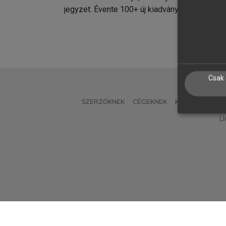
jegyzet. Évente 100+ új kiadvány.
kiadvá
Csak 
SZERZŐKNEK
CÉGEKNEK
KÖNYVTÁROSO
L
Verzió: 2.7.2