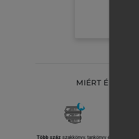
MIÉRT ÉRDEME
Több száz
szakkönyv, tankönyv és
Jel