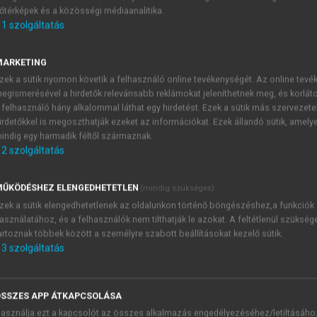
őtérképek és a közösségi médiaanalitika.
E-MAIL-CÍM
1
szolgáltatás
MARKETING
NÉV
zek a sütik nyomon követik a felhasználó online tevékenységét. Az online tev
egismerésével a hirdetők relevánsabb reklámokat jeleníthetnek meg, és korlát
 felhasználó hány alkalommal láthat egy hirdetést. Ezek a sütik más szervezete
JELSZÓ
irdetőkkel is megoszthatják ezeket az információkat. Ezek állandó sütik, amely
indig egy harmadik féltől származnak.
2
szolgáltatás
JELSZÓ ÚJRA
PÉS
ŰKÖDÉSHEZ ELENGEDHETETLEN
(mindig szükséges)
zek a sütik elengedhetetlenek az oldalunkon történő böngészéshez,a funkciók
asználatához, és a felhasználók nem tilthatják le azokat. A feltétlenül szükség
Kérek értesítést a MeRSZ új
artoznak többek között a személyre szabott beállításokat kezelő sütik.
Kérek értesítést az Akadémi
3
szolgáltatás
akcióiról.
 VAGY?
Az
Adatkezelési tájékozta
yi azonosítóval
veszem és elfogadom.
SSZES APP ÁTKAPCSOLÁSA
Az
Általános vásárlási felt
asználja ezt a kapcsolót az összes alkalmazás engedélyezéséhez/letiltásáho