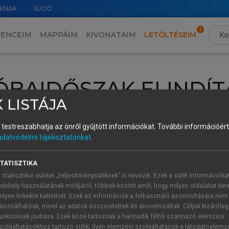
KNAK
SÚGÓ
VENCEIM
MAPPÁIM
KIVONATAIM
LETÖLTÉSEIM
ÓBAIDŐSZAK ELINDÍT
 LISTÁJA
intéséhez lépj be a saját fiókoddal, iskolai azonosítóddal vagy ú
és testreszabhatja az önről gyűjtött információkat.
További információért 
Új felhasználóként
1 óra díjmentes hozzáférésre
vagy jogosult
adatvédelmi tájékoztatónkat
.
k elindításához,
jelentkezz
be meglévő fiókoddal,
vagy hozz lé
A regisztráció után a
próbaidőszak
automatikusan
elindul.
TATISZTIKA
 statisztikai sütiket „teljesítménysütiknek” is nevezik. Ezek a sütik információka
ebhely használatának módjáról, többek között arról, hogy milyen oldalakat kere
ilyen linkekre kattintott. Ezek az információk a felhasználó azonosítására nem
ÚJ FIÓK 
ÁT FIÓKKAL
asználhatóak, mivel az adatok összesítettek és anonimizáltak. Céljuk kizáróla
1 óra díjme
unkcióinak javítása. Ezek közé tartoznak a harmadik féltől származó elemzési
zolgáltatásokhoz tartozó sütik; ilyen elemzési szolgáltatások a látogatóelemz