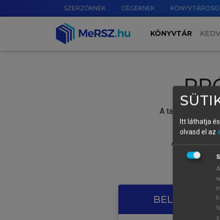
SZERZŐKNEK
CÉGEKNEK
KÖNYVTÁROSO
KÖNYVTÁR
KED
PR
SÜTIK
A tartalom megtek
Itt láthatja 
olvasd el az
A próbaidősza
S
A
w
m
BELÉPÉS SAJ
h
f
s