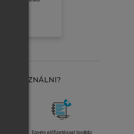
erződéseiben foglaltakat
ogadom.
ÓBÁLOM
AT HASZNÁLNI?
ntos
Egyéni előfizetéssel további