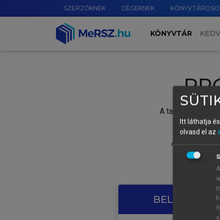
SZERZŐKNEK
CÉGEKNEK
KÖNYVTÁROSO
KÖNYVTÁR
KED
PR
SÜTIK
A tartalom megtek
Itt láthatja 
olvasd el az
A próbaidősza
S
A
w
m
BELÉPÉS SAJ
h
f
s