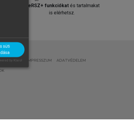
át
MeRSZ+ funkciókat
és tartalmakat
is elérhetsz.
 süti
adása
 IRÁNYELVEK
IMPRESSZUM
ADATVÉDELEM
ered by Klaro!
OK