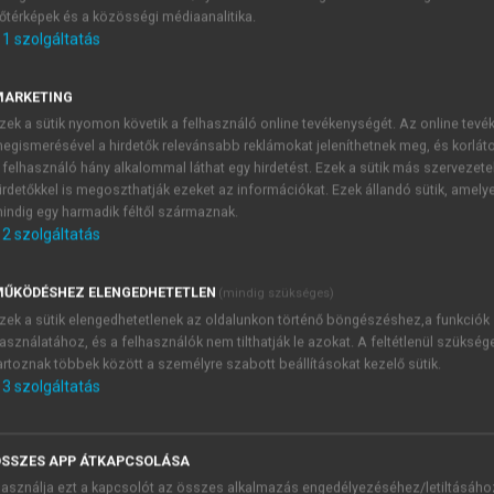
őtérképek és a közösségi médiaanalitika.
E-MAIL-CÍM
1
szolgáltatás
MARKETING
NÉV
zek a sütik nyomon követik a felhasználó online tevékenységét. Az online tev
egismerésével a hirdetők relevánsabb reklámokat jeleníthetnek meg, és korlát
 felhasználó hány alkalommal láthat egy hirdetést. Ezek a sütik más szervezete
JELSZÓ
irdetőkkel is megoszthatják ezeket az információkat. Ezek állandó sütik, amely
indig egy harmadik féltől származnak.
2
szolgáltatás
JELSZÓ ÚJRA
PÉS
ŰKÖDÉSHEZ ELENGEDHETETLEN
(mindig szükséges)
zek a sütik elengedhetetlenek az oldalunkon történő böngészéshez,a funkciók
asználatához, és a felhasználók nem tilthatják le azokat. A feltétlenül szükség
Kérek értesítést a MeRSZ új
artoznak többek között a személyre szabott beállításokat kezelő sütik.
Kérek értesítést az Akadémi
3
szolgáltatás
akcióiról.
 VAGY?
Az
Adatkezelési tájékozta
yi azonosítóval
veszem és elfogadom.
SSZES APP ÁTKAPCSOLÁSA
Az
Általános vásárlási felt
asználja ezt a kapcsolót az összes alkalmazás engedélyezéséhez/letiltásáho