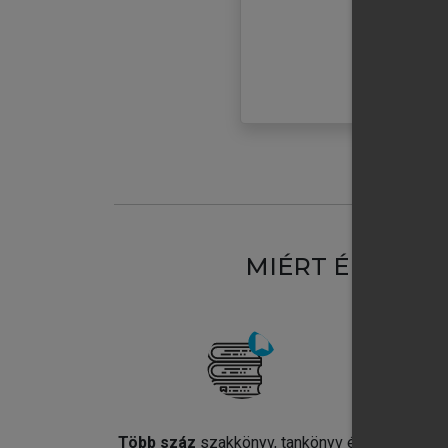
MIÉRT ÉRDEME
Több száz
szakkönyv, tankönyv és
Jel