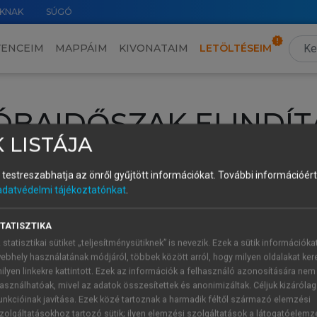
KNAK
SÚGÓ
VENCEIM
MAPPÁIM
KIVONATAIM
LETÖLTÉSEIM
ÓBAIDŐSZAK ELINDÍT
 LISTÁJA
intéséhez lépj be a saját fiókoddal, iskolai azonosítóddal vagy ú
és testreszabhatja az önről gyűjtött információkat.
További információért 
Új felhasználóként
1 óra díjmentes hozzáférésre
vagy jogosult
adatvédelmi tájékoztatónkat
.
k elindításához,
jelentkezz
be meglévő fiókoddal,
vagy hozz lé
A regisztráció után a
próbaidőszak
automatikusan
elindul.
TATISZTIKA
 statisztikai sütiket „teljesítménysütiknek” is nevezik. Ezek a sütik információka
ebhely használatának módjáról, többek között arról, hogy milyen oldalakat kere
ilyen linkekre kattintott. Ezek az információk a felhasználó azonosítására nem
ÚJ FIÓK 
ÁT FIÓKKAL
asználhatóak, mivel az adatok összesítettek és anonimizáltak. Céljuk kizáróla
1 óra díjme
unkcióinak javítása. Ezek közé tartoznak a harmadik féltől származó elemzési
zolgáltatásokhoz tartozó sütik; ilyen elemzési szolgáltatások a látogatóelemz