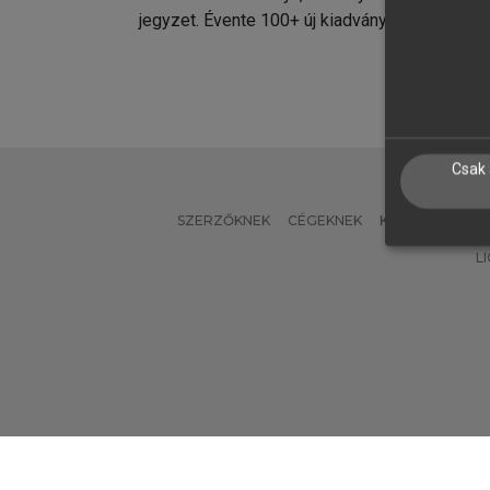
jegyzet. Évente 100+ új kiadvány.
kiadvá
Csak 
SZERZŐKNEK
CÉGEKNEK
KÖNYVTÁROSO
L
Verzió: 2.7.2