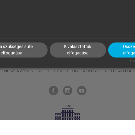
nyokat, hogy bármikor azonnal
részeket, és
készíts
saj
hozzájuk férhess!
jegyzeteket!
a szükséges sütik
Kiválasztottak
Összes
elfogadása
elfogadása
elfog
KNAK
SZERKESZTÉSI ÉS LEKTORÁLÁSI ALAPELVEK
MI – ÁLTALÁNOS
Pow
ICENCSZERZŐDÉS
SÚGÓ
GYIK
BLOG
RÓLUNK
SÜTI BEÁLLÍTÁS