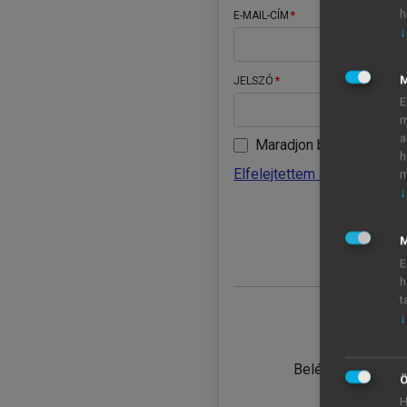
h
E-MAIL-CÍM
↓
JELSZÓ
E
m
a
Maradjon belépve
h
Elfelejtettem a jelszavamat
m
↓
BELÉ
M
E
h
t
↓
TANULÓ
Belépés intézmén
Ö
H