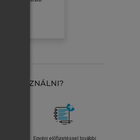
erződéseiben foglaltakat
ogadom.
ÓBÁLOM
AT HASZNÁLNI?
ntos
Egyéni előfizetéssel további